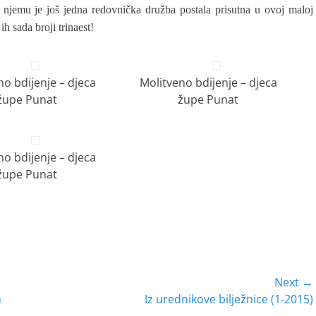
o njemu je još jedna redovnička družba postala prisutna u ovoj maloj
h sada broji trinaest!
no bdijenje – djeca
Molitveno bdijenje – djeca
župe Punat
župe Punat
no bdijenje – djeca
župe Punat
Next →
Next
m
Iz urednikove bilježnice (1-2015)
post: