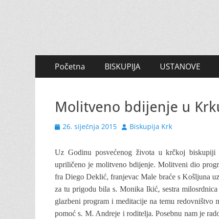
Primary
Skip
Početna
BISKUPIJA
USTANOVE
to
Menu
content
Molitveno bdijenje u Krk
Posted
Author
26. siječnja 2015
Biskupija Krk
on
Uz Godinu posvećenog života u krčkoj biskupiji 
upriličeno je molitveno bdijenje. Molitveni dio pr
fra Diego Deklić
, franjevac Male braće s Košljuna u
za tu prigodu bila s. Monika Ikić, sestra milosrdnica
glazbeni program i meditacije na temu redovništvo na
pomoć s. M. Andreje i roditelja. Posebnu nam je rado