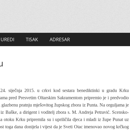
UREDI
TISAK
ADRESAR
u
24. siječnja 2015. u crkvi kod sestara benediktinki u gradu Krku
ograma pred Presvetim Oltarskim Sakramentom pripremio je i predvodio
z glazbenu pratnju mješovitog župskog zbora iz Punta. Na orguljama je
 iz Baške, a dirigent i voditelj zbora s. M. Andreja Petravić. Scensko-
 otoku Krku pripremila su i upriličila djeca i mladi iz župe Punat uz
st toga dana donijela i vijest da je Sveti Otac imenovao novog krčkog