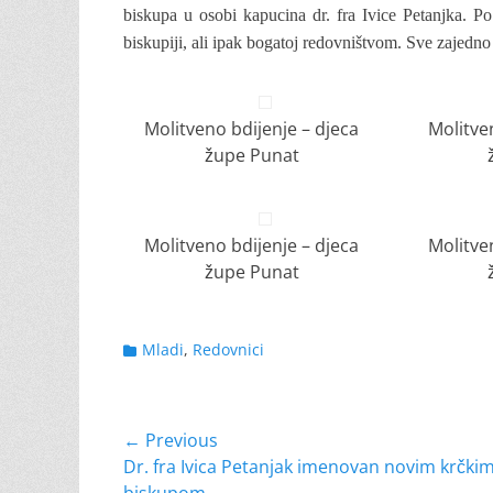
biskupa u osobi kapucina dr. fra Ivice Petanjka. P
biskupiji, ali ipak bogatoj redovništvom. Sve zajedno i
Molitveno bdijenje – djeca
Molitve
župe Punat
Molitveno bdijenje – djeca
Molitve
župe Punat
Categories
Mladi
,
Redovnici
Navigacija
← Previous
Previous
Dr. fra Ivica Petanjak imenovan novim krčki
objava
post: