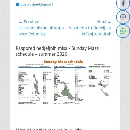
Categories
Svetkovine-blagdani
Navigacija
← Previous
Next →
Previous
Next
Uskrsno pismo biskupa
Vazmeno trodnevlje u
objava
post:
post:
Ivice Petanjka
krčkoj katedrali
Raspored nedjeljnih misa / Sunday Mass
schedule – summer 2026.