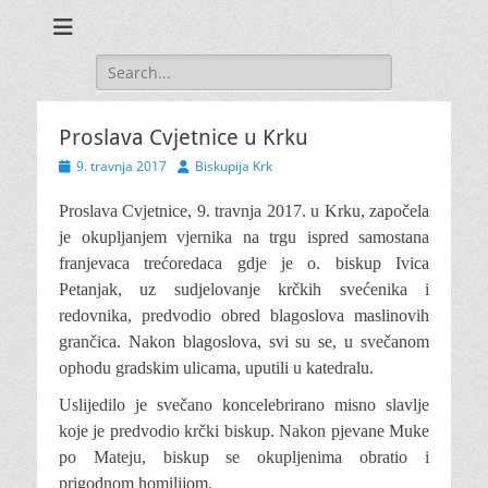
Search
for:
Proslava Cvjetnice u Krku
Posted
Author
9. travnja 2017
Biskupija Krk
on
Proslava Cvjetnice, 9. travnja 2017. u Krku, započela
je okupljanjem vjernika na trgu ispred samostana
franjevaca trećoredaca gdje je o. biskup Ivica
Petanjak, uz sudjelovanje krčkih svećenika i
redovnika, predvodio obred blagoslova maslinovih
grančica.
Nakon blagoslova, svi su se, u svečanom
ophodu gradskim ulicama, uputili u katedralu.
Uslijedilo je svečano koncelebrirano misno slavlje
koje je predvodio krčki biskup. Nakon pjevane Muke
po Mateju, biskup se okupljenima obratio i
prigodnom homilijom.