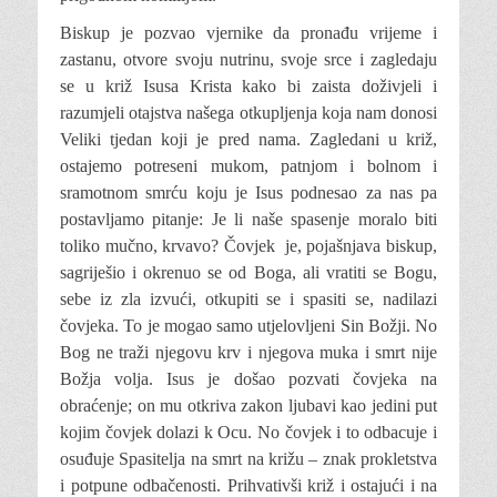
Biskup je pozvao vjernike da pronađu vrijeme i
zastanu, otvore svoju nutrinu, svoje srce i zagledaju
se u križ Isusa Krista kako bi zaista doživjeli i
razumjeli otajstva našega otkupljenja koja nam donosi
Veliki tjedan koji je pred nama. Zagledani u križ,
ostajemo potreseni mukom, patnjom i bolnom i
sramotnom smrću koju je Isus podnesao za nas pa
postavljamo pitanje: Je li naše spasenje moralo biti
toliko mučno, krvavo? Čovjek je, pojašnjava biskup,
sagriješio i okrenuo se od Boga, ali vratiti se Bogu,
sebe iz zla izvući, otkupiti se i spasiti se, nadilazi
čovjeka. To je mogao samo utjelovljeni Sin Božji. No
Bog ne traži njegovu krv i njegova muka i smrt nije
Božja volja. Isus je došao pozvati čovjeka na
obraćenje; on mu otkriva zakon ljubavi kao jedini put
kojim čovjek dolazi k Ocu. No čovjek i to odbacuje i
osuđuje Spasitelja na smrt na križu – znak prokletstva
i potpune odbačenosti. Prihvativši križ i ostajući i na