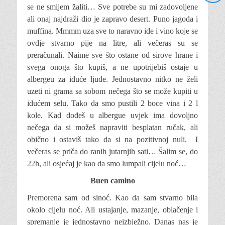
se ne smijem žaliti… Sve potrebe su mi zadovoljene
ali onaj najdraži dio je zapravo desert. Puno jagoda i
muffina. Mmmm uza sve to naravno ide i vino koje se
ovdje stvarno pije na litre, ali večeras su se
preračunali. Naime sve što ostane od sirove hrane i
svega onoga što kupiš, a ne upotrijebiš ostaje u
albergeu za iduće ljude. Jednostavno nitko ne želi
uzeti ni grama sa sobom nečega što se može kupiti u
idućem selu. Tako da smo pustili 2 boce vina i 2 l
kole. Kad dođeš u albergue uvjek ima dovoljno
nečega da si možeš napraviti besplatan ručak, ali
obično i ostaviš tako da si na pozitivnoj nuli. I
večeras se priča do ranih jutarnjih sati… Šalim se, do
22h, ali osjećaj je kao da smo lumpali cijelu noć…
Buen camino
Premorena sam od sinoć. Kao da sam stvarno bila
okolo cijelu noć. Ali ustajanje, mazanje, oblačenje i
spremanje je jednostavno neizbježno. Danas nas je