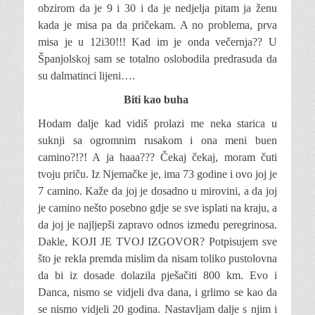
obzirom da je 9 i 30 i da je nedjelja pitam ja ženu
kada je misa pa da pričekam. A no problema, prva
misa je u 12i30!!! Kad im je onda večernja?? U
Španjolskoj sam se totalno oslobodila predrasuda da
su dalmatinci lijeni….
Biti kao buha
Hodam dalje kad vidiš prolazi me neka starica u
suknji sa ogromnim rusakom i ona meni buen
camino?!?! A ja haaa??? Čekaj čekaj, moram čuti
tvoju priču. Iz Njemačke je, ima 73 godine i
ovo joj je
7 camino. Kaže da joj je dosadno u mirovini, a da joj
je camino nešto posebno gdje se sve isplati na kraju, a
da joj je najljepši zapravo odnos između peregrinosa.
Dakle, KOJI JE TVOJ IZGOVOR? Potpisujem sve
što je rekla premda mislim da nisam toliko pustolovna
da bi iz dosade dolazila pješačiti 800 km. Evo i
Danca, nismo se vidjeli dva dana, i grlimo se kao da
se nismo vidjeli 20 godina. Nastavljam dalje s njim i