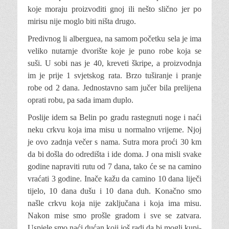
koje moraju proizvoditi gnoj ili nešto slično jer po
mirisu nije moglo biti ništa drugo.
Predivnog li alberguea, na samom početku sela je ima
veliko nutarnje dvorište koje je puno robe koja se
suši. U sobi nas je 40, kreveti škripe, a proizvodnja
im je prije 1 svjetskog rata. Brzo tuširanje i pranje
robe od 2 dana. Jednostavno sam jučer bila prelijena
oprati robu, pa sada imam duplo.
Poslije idem sa Belin po gradu rastegnuti noge i naći
neku crkvu koja ima misu u normalno vrijeme. Njoj
je ovo zadnja večer s nama. Sutra mora proći 30 km
da bi došla do odredišta i ide doma. J ona misli svake
godine napraviti rutu od 7 dana, tako će se na camino
vraćati 3 godine. Inače kažu da camino 10 dana liječi
tijelo, 10 dana dušu i 10 dana duh. Konačno smo
našle crkvu koja nije zaključana i koja ima misu.
Nakon mise smo prošle gradom i sve se zatvara.
Uspjele smo naći dućan koji još radi da bi mogli kupi­