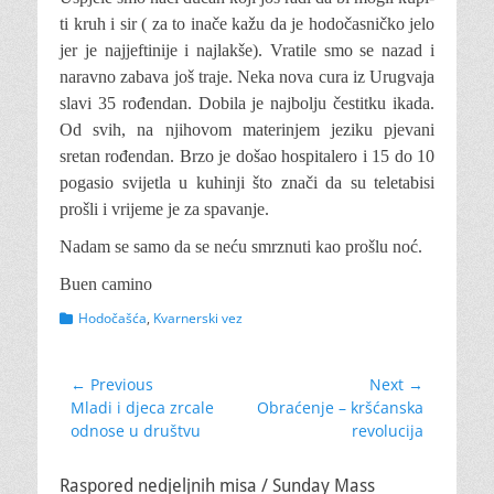
ti kruh i sir ( za to inače kažu da je hodočasničko jelo
jer je najjeftinije i najlakše). Vratile smo se nazad i
naravno zabava još traje. Neka nova cura iz Urugvaja
slavi 35 rođendan. Dobila je najbolju čestitku ikada.
Od svih, na njihovom materinjem jeziku pjevani
sretan rođendan. Brzo je došao hospitalero i 15 do 10
pogasio svijetla u kuhinji što znači da su teletabisi
prošli i vrijeme je za spavanje.
Nadam se samo da se neću smrznuti kao prošlu noć.
Buen camino
Categories
Hodočašća
,
Kvarnerski vez
Navigacija
← Previous
Next →
Previous
Next
Mladi i djeca zrcale
Obraćenje – kršćanska
objava
post:
post:
odnose u društvu
revolucija
Raspored nedjeljnih misa / Sunday Mass