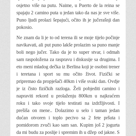
osjetno više na putu. Naime, u Puerto de la reina se
spajaju 2 camino puta u jedan tako da nas je sve više.
Puno ljudi prolazi šepajući, očito ih je jučerašnji dan
pokosio.
Ne znam da li je to od terena ili se moje tijelo počinje
navikavati, ali put puno lakše prolazim sa puno manje
boli nego jučer. Tako da je to super stvar, i odmah
sam raspoložena za raspravu i diskusije sa drugima. I
eto meni mladog dečka iz Berlina koji je osobni trener
i teretana i sport su mu očito život. Fizički se
pripremao da propješači 40km i više svaki dan. Ovdje
je iz čisto fizičkih razloga. Želi pobjediti camino i
napraviti rekord u prolaženju 800km u najkraćem
roku i tako svoje tijelo testirati na izdržljivosti. I
prešiša on mene.. Dolazimo u selo i taman jedan
dućan otvoren i toplo pecivo sa 2 fete pršuta i
pomidorom zvuči kao sam san. Kupim još 2 jogurta
da mi budu za poslije i spremim ih u džep od jakne. S