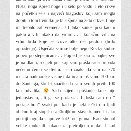
Ništa, noga ispred noge i u selo po vodu. I eto crkve
na početku sela i najveći blagoslov koji sam mogla
dobiti u tom trenutku je bila špina na zidu crkve. I nije
mi trebalo sat vremena. J I tako sunce prži kao u
paklu a vrh nikako da vidim…. I konačno vrh, na
vrhu brda koje se zove alto del perdon (brdo
oproštenja). Osjećala sam se bolje nego Rocky kad se
popeo po stepenicama… Pogled je kao iz bajke, sve
je na dlanu, a cijeli put koji sam prošla sada pripada
nečemu čemu se divim. I eto znaka da sam na 770
metara nadmorske visine i da imam još samo 700 km
do Santiaga, što bi značilo da sam svojih prvih 100
km odvalila.
Sada slijedi spuštanje koje nije
jednostavno, ali ga se prolazi… I došla sam do “
postaje boli” svaki put kada je neki teški dio ljudi
obično kraj stupića sa školjkom stave kamen ili ako
postoji ograda naprave križ od grana. Kao simbol
velike muke ili nakane za pretrpljenu muku. I kad