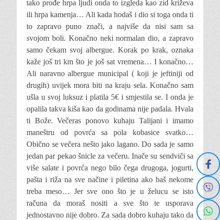
tako prođe hrpa ljudi onda to izgleda kao zid križeva
ili hrpa kamenja… Ali kada hodaš i dio si toga onda ti
to zapravo puno znači, a najviše da nisi sam sa
svojom boli. Konačno neki normalan dio, a zapravo
samo čekam svoj albergue. Korak po krak, oznaka
kaže još tri km što je još sat vremena… I konačno…
Ali naravno albergue municipal ( koji je jeftiniji od
drugih) uvijek mora biti na kraju sela. Konačno sam
ušla u svoj luksuz i platila 5€ i smjestila se. I onda je
opalila takva kiša kao da godinama nije padala. Hvala
ti Bože. Večeras ponovo kuhaju Talijani i imamo
maneštru od povrća sa pola kobasice svatko…
Obično se večera nešto jako lagano. Do sada je samo
jedan par pekao šnicle za večeru. Inače su sendviči sa
više salate i povrća nego bilo čega drugoga, jogurti,
pašta i riža na sve načine i piletina ako baš nekome
treba meso… Jer sve ono što je u želucu se isto
računa da moraš nositi a sve što te usporava
jednostavno nije dobro. Za sada dobro kuhaju tako da