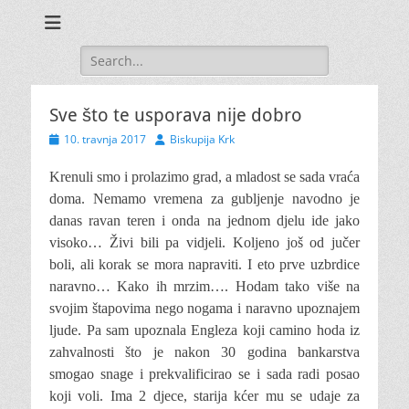
Search
for:
Sve što te usporava nije dobro
Posted
Author
10. travnja 2017
Biskupija Krk
on
Krenuli smo i prolazimo grad, a mladost se sada vraća
doma. Nemamo vremena za gubljenje navodno je
danas ravan teren i onda na jednom djelu ide jako
visoko…
Živi bili pa vidjeli. Koljeno još od jučer
boli, ali korak se mora napraviti. I eto prve uzbrdice
naravno… Kako ih mrzim…. Hodam tako više na
svojim štapovima nego nogama i naravno upoznajem
ljude. Pa sam upoznala Engleza koji camino hoda iz
zahvalnosti što je nakon 30 godina bankarstva
smogao snage i prekvalificirao se i sada radi posao
koji voli. Ima 2 djece, starija kćer mu se udaje za