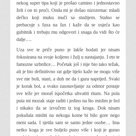
nekog super tipa koji je prošao camino i jednostavno
želi i on to proći. Onda mi je došao nizozemac mladi
dečko koji muku muči sa studijem. Stalno se
prebacuje s faxa na fax i kaže da se osjeća kao
gubitnik i trebaju mu odgovori i snaga da vidi što će
dalje….
Uza sve te priče puno je lakše hodati jer nisam
fokusirana na svoje koljeno i žulj u nastajanju. I eto te
famozne uzbrdice… Početak još i nije bio tako težak,
ali je bio definitivno rat gdje tijelo kaže ne mogu više
sve me boli, stani, a duh ne da i gura naprijed. Svaki
je korak bol, a svako zaustavljanje za odmor postaje
sve teže jer moraš ispočetka uhvatiti ritam. Na pola
puta mi mozak staje raditi i jedino na što mislim je bol
i nikako da se izvučem iz tog kruga. Dok nisam
pokušala misliti na nekoga kome bi bilo gore nego
meni sada. I sjetila sam se samo jedne osobe… Ima
netko koga je sve boljelo puno više i koji je gurao