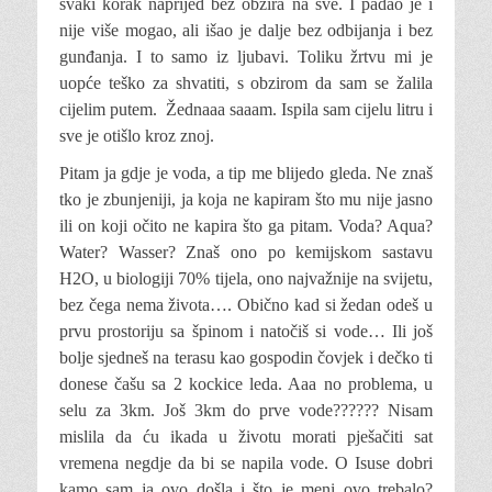
svaki korak naprijed bez obzira na sve. I padao je i
nije više mogao, ali išao je dalje bez odbijanja i bez
gunđanja. I to samo iz ljubavi. Toliku žrtvu mi je
uopće teško za shvatiti, s obzirom da sam se žalila
cijelim putem. Žednaaa saaam. Ispila sam cijelu litru i
sve je otišlo kroz znoj.
Pitam ja gdje je voda, a tip me blijedo gleda. Ne znaš
tko je zbunjeniji, ja koja ne kapiram što mu nije jasno
ili on koji očito ne kapira što ga pitam. Voda? Aqua?
Water? Wasser? Znaš ono po kemijskom sastavu
H2O, u biologiji 70% tijela, ono najvažnije na svijetu,
bez čega nema života…. Obično kad si žedan odeš u
prvu prostoriju sa špinom i natočiš si vode… Ili još
bolje sjedneš na terasu kao gospodin čovjek i dečko ti
donese čašu sa 2 kockice leda. Aaa no problema, u
selu za 3km. Još 3km do prve vode?????? Nisam
mislila da ću ikada u životu morati pješačiti sat
vremena negdje da bi se napila vode. O Isuse dobri
kamo sam ja ovo došla i što je meni ovo trebalo?