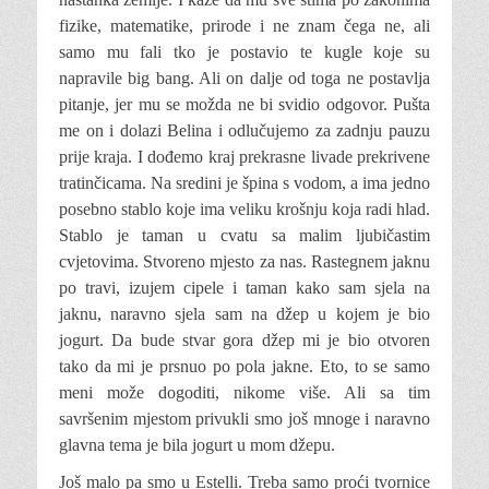
fizike, matematike, prirode i ne znam čega ne, ali
samo mu fali tko je postavio te kugle koje su
napravile big bang. Ali on dalje od toga ne postavlja
pitanje, jer mu se možda ne bi svidio odgovor. Pušta
me on i dolazi Belina i odlučujemo za zadnju pauzu
prije kraja. I dođemo kraj prekrasne livade prekrivene
tratinčicama. Na sredini je špina s vodom, a ima jedno
posebno stablo koje ima veliku krošnju koja radi hlad.
Stablo je taman u cvatu sa malim ljubičastim
cvjetovima. Stvoreno mjesto za nas. Rastegnem jaknu
po travi, izujem cipele i taman kako sam sjela na
jaknu, naravno sjela sam na džep u kojem je bio
jogurt. Da bude stvar gora džep mi je bio otvoren
tako da mi je prsnuo po pola jakne. Eto, to se samo
meni može dogoditi, nikome više. Ali sa tim
savršenim mjestom privukli smo još mnoge i naravno
glavna tema je bila jogurt u mom džepu.
Još malo pa smo u Estelli. Treba samo proći tvornice