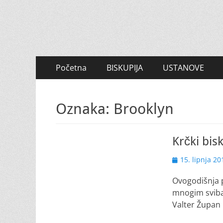
Primary
Skip
Početna
BISKUPIJA
USTANOVE
to
Menu
content
Oznaka:
Brooklyn
Krčki bi
Posted
15. lipnja 20
on
Ovogodišnja p
mnogim sviba
Valter Župan u