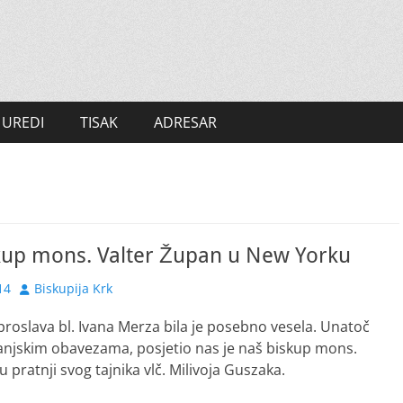
UREDI
TISAK
ADRESAR
skup mons. Valter Župan u New Yorku
Author
14
Biskupija Krk
roslava bl. Ivana Merza bila je posebno vesela. Unatoč
njskim obavezama, posjetio nas je naš biskup mons.
 pratnji svog tajnika vlč. Milivoja Guszaka.