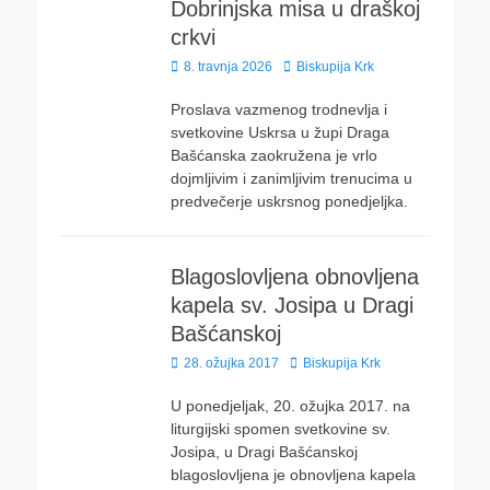
Dobrinjska misa u draškoj
crkvi
Posted
Author
8. travnja 2026
Biskupija Krk
on
Proslava vazmenog trodnevlja i
svetkovine Uskrsa u župi Draga
Bašćanska zaokružena je vrlo
dojmljivim i zanimljivim trenucima u
predvečerje uskrsnog ponedjeljka.
Blagoslovljena obnovljena
kapela sv. Josipa u Dragi
Bašćanskoj
Posted
Author
28. ožujka 2017
Biskupija Krk
on
U ponedjeljak, 20. ožujka 2017. na
liturgijski spomen svetkovine sv.
Josipa, u Dragi Bašćanskoj
blagoslovljena je obnovljena kapela