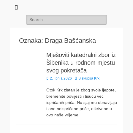
Search
for:
Oznaka:
Draga Bašćanska
Mješoviti katedralni zbor iz
Šibenika u rodnom mjestu
svog pokretača
Posted
Author
2. lipnja 2026
Biskupija Krk
on
Otok Krk zlatan je zbog svoje ljepote,
bremenite povijesti i tisuću već
ispričanih priča. No sjaj mu obnavljaju
i one neispričane priče, otkrivene u
ovo naše vrijeme.