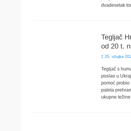
dvadesetak to
Tegljač H
od 20 t. 
Posted
25. ožujka 20
on
Tegljač s huma
poslao u Ukra
pomoć probio s
paleta prehram
ukupne težine 