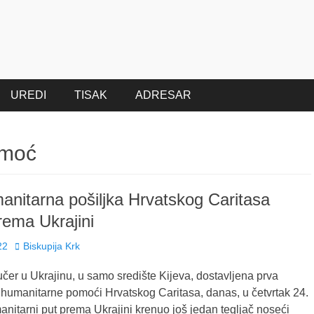
UREDI
TISAK
ADRESAR
omoć
nitarna pošiljka Hrvatskog Caritasa
rema Ukrajini
Author
22
Biskupija Krk
učer u Ukrajinu, u samo središte Kijeva, dostavljena prva
 humanitarne pomoći Hrvatskog Caritasa, danas, u četvrtak 24.
nitarni put prema Ukrajini krenuo još jedan tegljač noseći