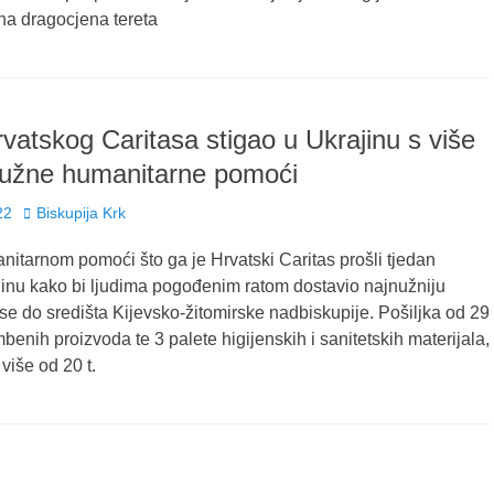
na dragocjena tereta
rvatskog Caritasa stigao u Ukrajinu s više
nužne humanitarne pomoći
Author
22
Biskupija Krk
nitarnom pomoći što ga je Hrvatski Caritas prošli tjedan
jinu kako bi ljudima pogođenim ratom dostavio najnužniju
e do središta Kijevsko-žitomirske nadbiskupije. Pošiljka od 29
benih proizvoda te 3 palete higijenskih i sanitetskih materijala,
više od 20 t.