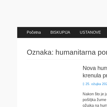
Primary
Skip
Početna
BISKUPIJA
USTANOVE
to
Menu
content
Oznaka:
humanitarna p
Nova huma
krenula p
Posted
25. ožujka 20
on
Nakon što je j
pošiljka žurne
ožujka na huma