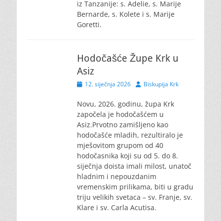
iz Tanzanije: s. Adelie, s. Marije
Bernarde, s. Kolete i s. Marije
Goretti.
Hodočašće Župe Krk u
Asiz
Posted
Author
12. siječnja 2026
Biskupija Krk
on
Novu, 2026. godinu, župa Krk
započela je hodočašćem u
Asiz.Prvotno zamišljeno kao
hodočašće mladih, rezultiralo je
mješovitom grupom od 40
hodočasnika koji su od 5. do 8.
siječnja doista imali milost, unatoč
hladnim i nepouzdanim
vremenskim prilikama, biti u gradu
triju velikih svetaca – sv. Franje, sv.
Klare i sv. Carla Acutisa.