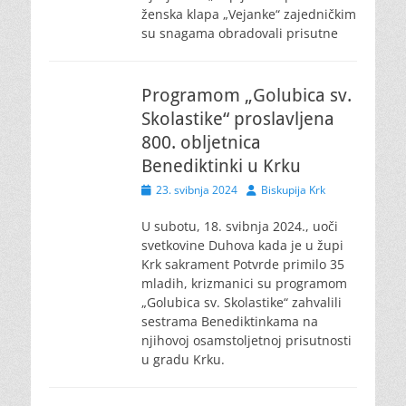
ženska klapa „Vejanke“ zajedničkim
su snagama obradovali prisutne
Programom „Golubica sv.
Skolastike“ proslavljena
800. obljetnica
Benediktinki u Krku
Posted
Author
23. svibnja 2024
Biskupija Krk
on
U subotu, 18. svibnja 2024., uoči
svetkovine Duhova kada je u župi
Krk sakrament Potvrde primilo 35
mladih, krizmanici su programom
„Golubica sv. Skolastike“ zahvalili
sestrama Benediktinkama na
njihovoj osamstoljetnoj prisutnosti
u gradu Krku.