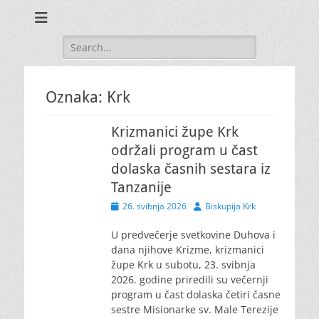
Search
for:
Oznaka:
Krk
Krizmanici župe Krk
održali program u čast
dolaska časnih sestara iz
Tanzanije
Posted
Author
26. svibnja 2026
Biskupija Krk
on
U predvečerje svetkovine Duhova i
dana njihove Krizme, krizmanici
župe Krk u subotu, 23. svibnja
2026. godine priredili su večernji
program u čast dolaska četiri časne
sestre Misionarke sv. Male Terezije