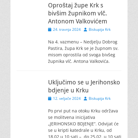
Oproštaj župe Krk s
bivšim župnikom vlč.
Antonom Valkovićem
Posted
Author
24. travnja 2024
Biskupija Krk
on
Na 4. vazmenu – Nedjelju Dobrog
Pastira, župa Krk se je župnom sv.
misom oprostila od svoga bivšeg
župnika vlč. Antona Valkovića.
Uključimo se u Jerihonsko
bdjenje u Krku
Posted
Author
12. veljače 2024
Biskupija Krk
on
Po prvi put na otoku Krku održava
se molitvena inicijativa
„JERIHONSKO BDJENJE“. Odvijat će
se u kripti katedrale u Krku, od
18.02 u 10 sati – do 25.02. u 10 sati