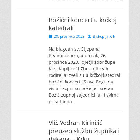
Božićni koncert u krčkoj
katedrali
Posted
Author
28. prosinca 2023
Biskupija Krk
on
Na blagdan sv. Stjepana
Prvomučenika, u utorak, 26.
prosinca 2023., dječji zbor župe
Krk „Kapljice“ i Zbor njihovih
roditelja izveli su u krčkoj katedrali
božićni koncert „Slava Bogu na
visini“ kojim su poželjeli sretan
Božić župnoj zajednici, ali i svima
prisutnima.
Vlč. Vedran Kirinčić
preuzeo službu župnika i
dekana u Krku