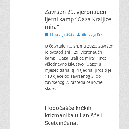
Završen 29. vjeronaučni
ljetni kamp “Oaza Kraljice
mira”
Posted
Author
11. srpnja 2025
Biskupija Krk
on
U četvrtak, 10. srpnja 2025. završen
je ovogodišnji, 29. vjeronaučni
kamp „Oaza Kraljice mira“. Kroz
višednevno iskustvo „Oaze“ u
mjesec dana, tj. 4 tjedna, prošlo je
110 djece od završenog 3. do
završenog 7. razreda osnovne
škole.
Hodočašće krčkih
krizmanika u Lanišće i
Svetvinčenat