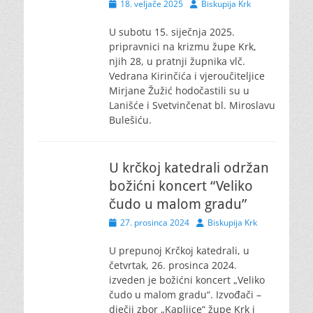
Posted
Author
18. veljače 2025
Biskupija Krk
on
U subotu 15. siječnja 2025.
pripravnici na krizmu župe Krk,
njih 28, u pratnji župnika vlč.
Vedrana Kirinčića i vjeroučiteljice
Mirjane Žužić hodočastili su u
Lanišće i Svetvinčenat bl. Miroslavu
Bulešiću.
U krčkoj katedrali održan
božićni koncert “Veliko
čudo u malom gradu”
Posted
Author
27. prosinca 2024
Biskupija Krk
on
U prepunoj Krčkoj katedrali, u
četvrtak, 26. prosinca 2024.
izveden je božićni koncert „Veliko
čudo u malom gradu“. Izvođači –
dječji zbor „Kapljice“ župe Krk i