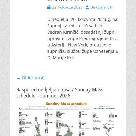
Posted
Author
22. kolovoza 2023
Biskupija Krk
on
U nedjelju, 20. kolovoza 2023.g. na
župnoj sv. misi u 10 sati vlč.
Vedran Kirinčić, dosadašnji župni
upravitelj župe Predragocjene Krvi
u Astoriji, New York, preuzeo je
župničku službu župe Uznesenja B.
D. Marije Krk.
Post
←
Older posts
navigation
Raspored nedjeljnih misa / Sunday Mass
schedule – summer 2026.