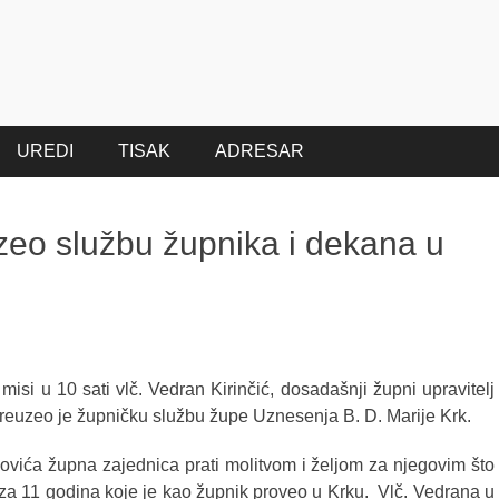
UREDI
TISAK
ADRESAR
uzeo službu župnika i dekana u
misi u 10 sati vlč. Vedran Kirinčić, dosadašnji župni upravitelj
preuzeo je župničku službu župe Uznesenja B. D. Marije Krk.
vića župna zajednica prati molitvom i željom za njegovim što
za 11 godina koje je kao župnik proveo u Krku.
Vlč. Vedrana u