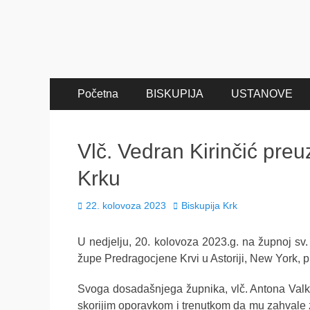
Primary
Skip
Početna
BISKUPIJA
USTANOVE
to
Menu
content
Vlč. Vedran Kirinčić pre
Krku
Posted
Author
22. kolovoza 2023
Biskupija Krk
on
U nedjelju, 20. kolovoza 2023.g. na župnoj sv. 
župe Predragocjene Krvi u Astoriji, New York, 
Svoga dosadašnjega župnika, vlč. Antona Valko
skorijim oporavkom i trenutkom da mu zahvale 