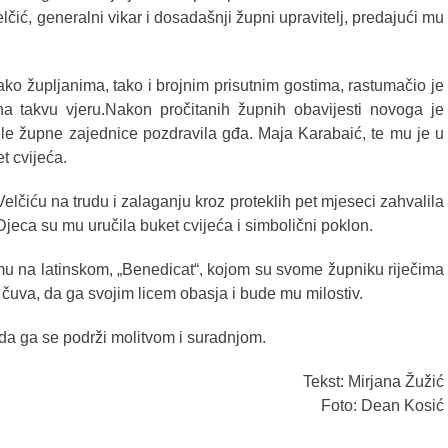
čić, generalni vikar i dosadašnji župni upravitelj, predajući mu
kako župljanima, tako i brojnim prisutnim gostima, rastumačio je
a takvu vjeru.
Nakon pročitanih župnih obavijesti novoga je
ele župne zajednice pozdravila gđa. Maja Karabaić, te mu je u
t cvijeća.
lčiću na trudu i zalaganju kroz proteklih pet mjeseci zahvalila
 Djeca su mu uručila buket cvijeća i simbolični poklon.
esmu na latinskom, „Benedicat“, kojom su svome župniku riječima
 čuva, da ga svojim licem obasja i bude mu milostiv.
 da ga se podrži molitvom i suradnjom.
Tekst: Mirjana Žužić
Foto: Dean Kosić