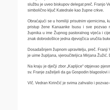
službu je uveo biskupov delegat preč. Franjo Vel
simbolično ključ Katedrale kao župne crkve.
Obraćajući se u homiliji prisutnim vjernicima, 
pristup žene Kanaanke Isusu i sve pozvao n
župnika u ime Župnog pastoralnog vijeća i cij
znak dobrodošlice jedna djevojčica uručila buke
Dosadašnjem župnom upravitelju, preč. Franji Ve
je uime župljana, vjeroučiteljica Mirjana Žužić.
Na kraju je dječji zbor „Kapljice“ otpjevao pj
sv. Franje zaželjeli da ga Gospodin blagoslovi i
Vlč. Vedran Kirinčić je svima zahvalio i pozvao