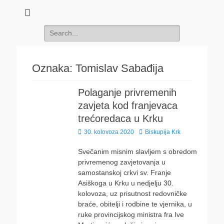
Search
for:
Oznaka:
Tomislav Sabađija
Polaganje privremenih
zavjeta kod franjevaca
trećoredaca u Krku
Posted
Author
30. kolovoza 2020
Biskupija Krk
on
Svečanim misnim slavljem s obredom
privremenog zavjetovanja u
samostanskoj crkvi sv. Franje
Asiškoga u Krku u nedjelju 30.
kolovoza, uz prisutnost redovničke
braće, obitelji i rodbine te vjernika, u
ruke provincijskog ministra fra Ive