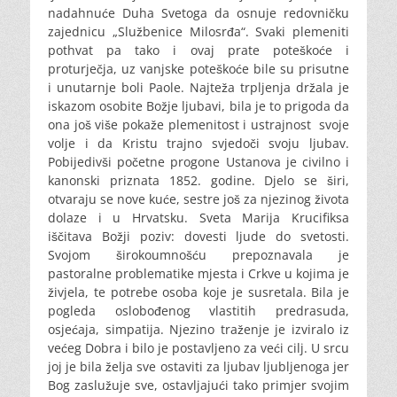
nadahnuće Duha Svetoga da osnuje redovničku
zajednicu „Službenice Milosrđa“. Svaki plemeniti
pothvat pa tako i ovaj prate poteškoće i
proturječja, uz vanjske poteškoće bile su prisutne
i unutarnje boli Paole. Najteža trpljenja držala je
iskazom osobite Božje ljubavi, bila je to prigoda da
ona još više pokaže plemenitost i ustrajnost svoje
volje i da Kristu trajno svjedoči svoju ljubav.
Pobijedivši početne progone Ustanova je civilno i
kanonski priznata 1852. godine. Djelo se širi,
otvaraju se nove kuće, sestre još za njezinog života
dolaze i u Hrvatsku. Sveta Marija Krucifiksa
iščitava Božji poziv: dovesti ljude do svetosti.
Svojom širokoumnošću prepoznavala je
pastoralne problematike mjesta i Crkve u kojima je
živjela, te potrebe osoba koje je susretala. Bila je
pogleda oslobođenog vlastitih predrasuda,
osjećaja, simpatija. Njezino traženje je izviralo iz
većeg Dobra i bilo je postavljeno za veći cilj. U srcu
joj je bila želja sve ostaviti za ljubav ljubljenoga jer
Bog zaslužuje sve, ostavljajući tako primjer svojim