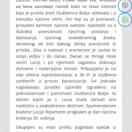
Positio super vita, virtutibus
navodi kako se slava svetosti
ed fame sanctitatis
koja je pratila život Službenice Božje očitovala i u
trenutku njezine smrti. Oni koji su je poznavali,
privučeni šarmom njezine svetosti, svjedočili su o
dubokoj povezanosti njezinog poslanja i
djelovanja, njezinog svakodnevnog života,
skrivenog od bilo kakvog oblika površnosti ili
privida. Glas o svetosti s vremenom je rastao te
ostao vidljiv i do danas. Danas se mnogi mole
sestri Luciji i po njezinom zagovoru dobivaju
duhovne i materijalne milosti. Prikupljeno je na
više stotina svjedočanstava, a 36 ih je službeno
uvrštenih u proces kanonizacije. Svi jednako
naglašavaju junačko uporište izgrađeno na
jednostavnosti i poniznosti službenice Božje, te
darom kojim je s. Lucia znala skrivati ono
neobično u svakodnevno običnom. Spomendanom
blažene Lucije Ripamonti proglašen je dan njezina
krštenja 30. svibnja.
Okupljeni su imali priliku pogledati isječak iz