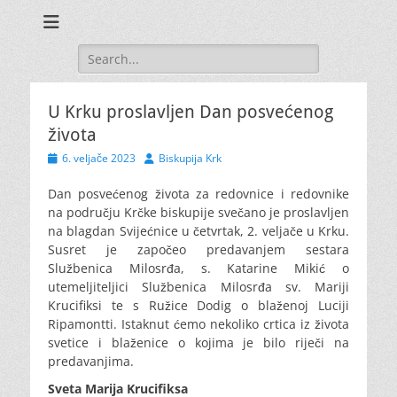
Search
for:
U Krku proslavljen Dan posvećenog
života
Posted
Author
6. veljače 2023
Biskupija Krk
on
Dan posvećenog života za redovnice i redovnike
na području Krčke biskupije svečano je proslavljen
na blagdan Svijećnice u četvrtak, 2. veljače u Krku.
Susret je započeo predavanjem sestara
Službenica Milosrđa
, s. Katarine Mikić o
utemeljiteljici Službenica Milosrđa sv. Mariji
Krucifiksi te s Ružice Dodig o blaženoj Luciji
Ripamontti. Istaknut ćemo nekoliko crtica iz života
svetice i blaženice o kojima je bilo riječi na
predavanjima.
Sveta Marija Krucifiksa