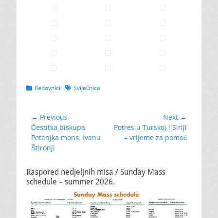
Categories
Tags
Redovnici
Svijećnica
Navigacija
← Previous
Next →
Previous
Next
Čestitka biskupa
Potres u Turskoj i Siriji
objava
post:
post:
Petanjka mons. Ivanu
– vrijeme za pomoć
Štironji
Raspored nedjeljnih misa / Sunday Mass
schedule – summer 2026.