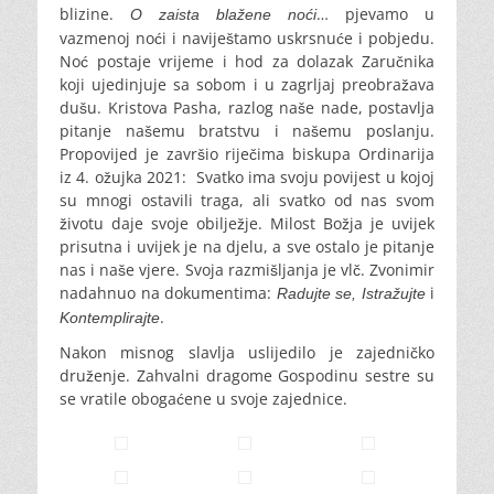
blizine.
… pjevamo u
O zaista blažene noći
vazmenoj noći i naviještamo uskrsnuće i pobjedu.
Noć postaje vrijeme i hod za dolazak Zaručnika
koji ujedinjuje sa sobom i u zagrljaj preobražava
dušu. Kristova Pasha, razlog naše nade, postavlja
pitanje našemu bratstvu i našemu poslanju.
Propovijed je završio riječima biskupa Ordinarija
iz 4. ožujka 2021: Svatko ima svoju povijest u kojoj
su mnogi ostavili traga, ali svatko od nas svom
životu daje svoje obilježje. Milost Božja je uvijek
prisutna i uvijek je na djelu, a sve ostalo je pitanje
nas i naše vjere. Svoja razmišljanja je vlč. Zvonimir
nadahnuo na dokumentima:
i
Radujte se, Istražujte
.
Kontemplirajte
Nakon misnog slavlja uslijedilo je zajedničko
druženje. Zahvalni dragome Gospodinu sestre su
se vratile obogaćene u svoje zajednice.