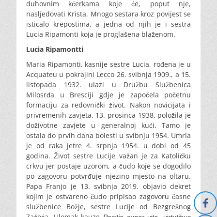
duhovnim kćerkama koje će, poput nje,
nasljedovati Krista. Mnogo sestara kroz povijest se
isticalo krepostima, a jedna od njih je i sestra
Lucia Ripamonti koja je proglašena blaženom.
Lucia Ripamontti
Maria Ripamonti, kasnije sestre Lucia, rođena je u
Acquateu u pokrajini Lecco 26. svibnja 1909., a 15.
listopada 1932. ulazi u Družbu Službenica
Milosrđa u Bresciji gdje je započela početnu
formaciju za redovnički život. Nakon novicijata i
privremenih zavjeta, 13. prosinca 1938. položila je
doživotne zavjete u generalnoj kući. Tamo je
ostala do prvih dana bolesti u svibnju 1954. Umrla
je od raka jetre 4. srpnja 1954. u dobi od 45
godina. Život sestre Lucije važan je za Katoličku
crkvu jer postaje uzorom, a čudo koje se dogodilo
po zagovoru potvrđuje njezino mjesto na oltaru.
Papa Franjo je 13. svibnja 2019. objavio dekret
kojim je ostvareno čudo pripisao zagovoru časne
službenice Božje, sestre Lucije od Bezgrešnog
Začeća. Ulomak kauze