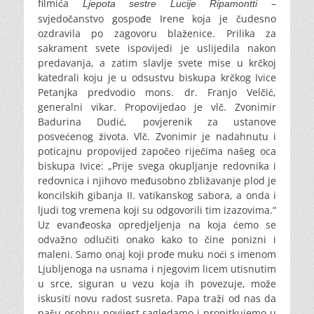
filmića
–
Ljepota sestre Lucije Ripamontti
svjedočanstvo gospođe Irene koja je čudesno
ozdravila po zagovoru blaženice. Prilika za
sakrament svete ispovijedi je uslijedila nakon
predavanja, a zatim slavlje svete mise u krčkoj
katedrali koju je u odsustvu biskupa krčkog Ivice
Petanjka predvodio mons. dr. Franjo Velčić,
generalni vikar. Propovijedao je vlč. Zvonimir
Badurina Dudić, povjerenik za ustanove
posvećenog života. Vlč. Zvonimir je nadahnutu i
poticajnu propovijed započeo riječima našeg oca
biskupa Ivice: „Prije svega okupljanje redovnika i
redovnica i njihovo međusobno zbližavanje plod je
koncilskih gibanja II. vatikanskog sabora, a onda i
ljudi tog vremena koji su odgovorili tim izazovima.“
Uz evanđeoska opredjeljenja na koja ćemo se
odvažno odlučiti onako kako to čine ponizni i
maleni. Samo onaj koji prođe muku noći s imenom
Ljubljenoga na usnama i njegovim licem utisnutim
u srce, siguran u vezu koja ih povezuje, može
iskusiti novu radost susreta. Papa traži od nas da
našu osobnu povijest sagledamo i propitkujemo u