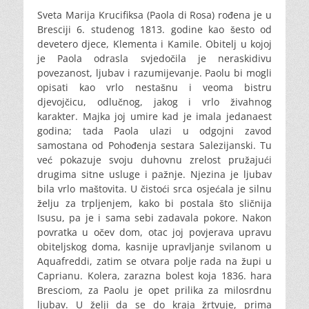
Sveta Marija Krucifiksa (Paola di Rosa) rođena je u
Bresciji 6. studenog 1813. godine kao šesto od
devetero djece, Klementa i Kamile. Obitelj u kojoj
je Paola odrasla svjedočila je neraskidivu
povezanost, ljubav i razumijevanje. Paolu bi mogli
opisati kao vrlo nestašnu i veoma bistru
djevojčicu, odlučnog, jakog i vrlo živahnog
karakter. Majka joj umire kad je imala jedanaest
godina; tada Paola ulazi u odgojni zavod
samostana od Pohođenja sestara Salezijanski. Tu
već pokazuje svoju duhovnu zrelost pružajući
drugima sitne usluge i pažnje. Njezina je ljubav
bila vrlo maštovita. U čistoći srca osjećala je silnu
želju za trpljenjem, kako bi postala što sličnija
Isusu, pa je i sama sebi zadavala pokore. Nakon
povratka u očev dom, otac joj povjerava upravu
obiteljskog doma, kasnije upravljanje svilanom u
Aquafreddi, zatim se otvara polje rada na župi u
Caprianu. Kolera, zarazna bolest koja 1836. hara
Bresciom, za Paolu je opet prilika za milosrdnu
ljubav. U želji da se do kraja žrtvuje, prima