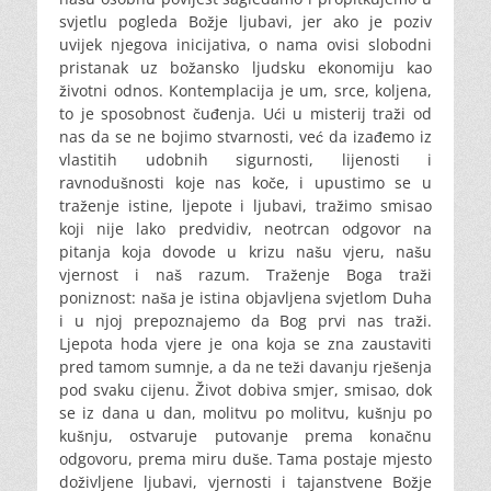
svjetlu pogleda Božje ljubavi, jer ako je poziv
uvijek njegova inicijativa, o nama ovisi slobodni
pristanak uz božansko ljudsku ekonomiju kao
životni odnos. Kontemplacija je um, srce, koljena,
to je sposobnost čuđenja. Ući u misterij traži od
nas da se ne bojimo stvarnosti, već da izađemo iz
vlastitih udobnih sigurnosti, lijenosti i
ravnodušnosti koje nas koče, i upustimo se u
traženje istine, ljepote i ljubavi, tražimo smisao
koji nije lako predvidiv, neotrcan odgovor na
pitanja koja dovode u krizu našu vjeru, našu
vjernost i naš razum. Traženje Boga traži
poniznost: naša je istina objavljena svjetlom Duha
i u njoj prepoznajemo da Bog prvi nas traži.
Ljepota hoda vjere je ona koja se zna zaustaviti
pred tamom sumnje, a da ne teži davanju rješenja
pod svaku cijenu. Život dobiva smjer, smisao, dok
se iz dana u dan, molitvu po molitvu, kušnju po
kušnju, ostvaruje putovanje prema konačnu
odgovoru, prema miru duše. Tama postaje mjesto
doživljene ljubavi, vjernosti i tajanstvene Božje