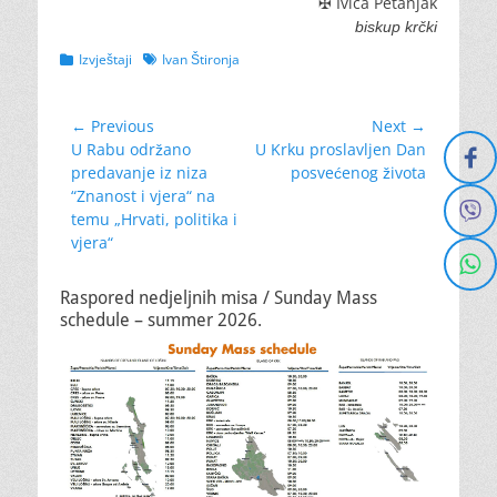
✠ Ivica Petanjak
biskup krčki
Categories
Tags
Izvještaji
Ivan Štironja
Navigacija
← Previous
Next →
Previous
Next
U Rabu održano
U Krku proslavljen Dan
objava
post:
post:
predavanje iz niza
posvećenog života
“Znanost i vjera“ na
temu „Hrvati, politika i
vjera“
Raspored nedjeljnih misa / Sunday Mass
schedule – summer 2026.