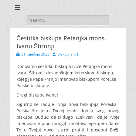
Search
for:
Čestitka biskupa Petanjka mons.
Ivanu Štironji
Posted
Author
31. siječnja 2023
Biskupija Krk
on
Donosimo čestitku biskupa Ivice Petanjka mons.
Ivanu Štironji, dosadašnjem kotorskom biskupu,
kojeg je Papa Franjo imenovao biskupom Porečke i
Pulske biskupije: .
Dragi biskupe Ivane!
Sigurno se raduje Tvoja nova biskupija Porečka i
Pulska što je u Tvojoj osobi dobila svog novog
biskupa. Budući da si dugo iščekivan i da je Tvoje
imenovanje plod mnogih molitava, vjerujem da će
Te u Tvojoj novoj službi pratiti i posebni Božji