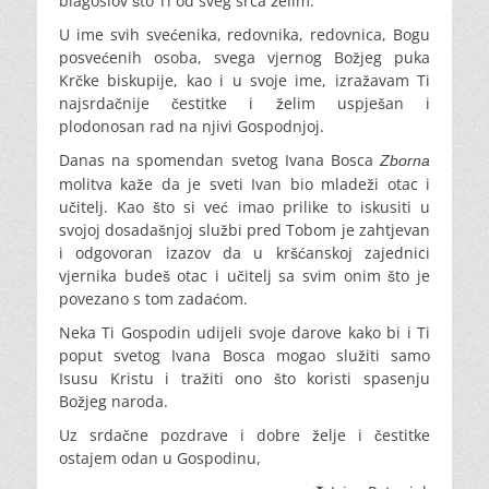
blagoslov što Ti od sveg srca želim.
U ime svih svećenika, redovnika, redovnica, Bogu
posvećenih osoba, svega vjernog Božjeg puka
Krčke biskupije, kao i u svoje ime, izražavam Ti
najsrdačnije čestitke i želim uspješan i
plodonosan rad na njivi Gospodnjoj.
Danas na spomendan svetog Ivana Bosca
Zborna
molitva kaže da je sveti Ivan bio mladeži otac i
učitelj. Kao što si već imao prilike to iskusiti u
svojoj dosadašnjoj službi pred Tobom je zahtjevan
i odgovoran izazov da u kršćanskoj zajednici
vjernika budeš otac i učitelj sa svim onim što je
povezano s tom zadaćom.
Neka Ti Gospodin udijeli svoje darove kako bi i Ti
poput svetog Ivana Bosca mogao služiti samo
Isusu Kristu i tražiti ono što koristi spasenju
Božjeg naroda.
Uz srdačne pozdrave i dobre želje i čestitke
ostajem odan u Gospodinu,