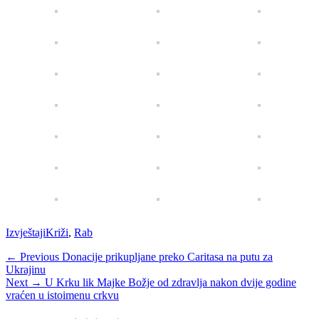
Categories
Tags
Izvještaji
Križi
,
Rab
Navigacija
Previous
← Previous
Donacije prikupljane preko Caritasa na putu za
post:
Ukrajinu
objava
Next
Next →
U Krku lik Majke Božje od zdravlja nakon dvije godine
post:
vraćen u istoimenu crkvu