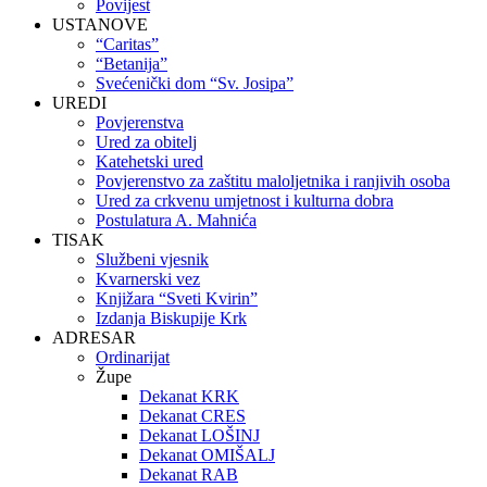
Povijest
USTANOVE
“Caritas”
“Betanija”
Svećenički dom “Sv. Josipa”
UREDI
Povjerenstva
Ured za obitelj
Katehetski ured
Povjerenstvo za zaštitu maloljetnika i ranjivih osoba
Ured za crkvenu umjetnost i kulturna dobra
Postulatura A. Mahnića
TISAK
Službeni vjesnik
Kvarnerski vez
Knjižara “Sveti Kvirin”
Izdanja Biskupije Krk
ADRESAR
Ordinarijat
Župe
Dekanat KRK
Dekanat CRES
Dekanat LOŠINJ
Dekanat OMIŠALJ
Dekanat RAB