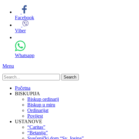
Facebook
Viber
Whatsapp
Menu
Search
for:
Primary
Skip
Početna
to
BISKUPIJA
Menu
content
Biskup ordinarij
Biskup u miru
Ordinarijat
Povijest
USTANOVE
“Caritas”
“Betanija”
Svećenički dom “Sv. Josipa”