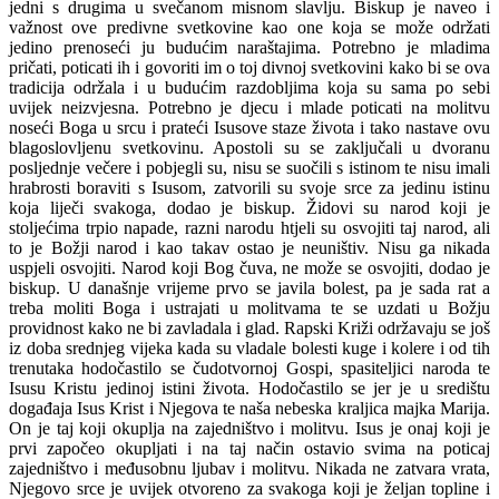
jedni s drugima u svečanom misnom slavlju. Biskup je naveo i
važnost ove predivne svetkovine kao one koja se može održati
jedino prenoseći ju budućim naraštajima. Potrebno je mladima
pričati, poticati ih i govoriti im o toj divnoj svetkovini kako bi se ova
tradicija održala i u budućim razdobljima koja su sama po sebi
uvijek neizvjesna. Potrebno je djecu i mlade poticati na molitvu
noseći Boga u srcu i prateći Isusove staze života i tako nastave ovu
blagoslovljenu svetkovinu. Apostoli su se zaključali u dvoranu
posljednje večere i pobjegli su, nisu se suočili s istinom te nisu imali
hrabrosti boraviti s Isusom, zatvorili su svoje srce za jedinu istinu
koja liječi svakoga, dodao je biskup. Židovi su narod koji je
stoljećima trpio napade, razni narodu htjeli su osvojiti taj narod, ali
to je Božji narod i kao takav ostao je neuništiv. Nisu ga nikada
uspjeli osvojiti. Narod koji Bog čuva, ne može se osvojiti, dodao je
biskup. U današnje vrijeme prvo se javila bolest, pa je sada rat a
treba moliti Boga i ustrajati u molitvama te se uzdati u Božju
providnost kako ne bi zavladala i glad. Rapski Križi održavaju se još
iz doba srednjeg vijeka kada su vladale bolesti kuge i kolere i od tih
trenutaka hodočastilo se čudotvornoj Gospi, spasiteljici naroda te
Isusu Kristu jedinoj istini života. Hodočastilo se jer je u središtu
događaja Isus Krist i Njegova te naša nebeska kraljica majka Marija.
On je taj koji okuplja na zajedništvo i molitvu. Isus je onaj koji je
prvi započeo okupljati i na taj način ostavio svima na poticaj
zajedništvo i međusobnu ljubav i molitvu. Nikada ne zatvara vrata,
Njegovo srce je uvijek otvoreno za svakoga koji je željan topline i