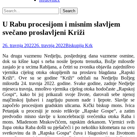
Search
Search
for:
U Rabu procesijom i misnim slavljem
svečano proslavljeni Križi
Posted
Author
26. travnja 2022
26. travnja 2022
Biskupija Krk
on
Na drugu vazmenu Nedjelju, posljednjeg dana vazmene osmine,
dok su kišne kapi s neba nosile ljepotu trenutka, Božje milosrđe
zasjalo je u srcima Rabljana, a četiri su zvonika objavila zajedništvo
vjernika cijelog otoka okupljenih na proslavu blagdana „Rapski
Križi“. Ove su se godine “Križi“ održali na Nedjelju Božjeg
milosrđa 24. travnja 2022. godine.
Svake godine, zadnje Nedjelje
mjeseca travnja, mnoštvo vjernika cijelog otoka hodočaste „Rapskoj
Gospi“, kako bi joj prikazali svoje živote, darovali sebe njenoj
majčinskoj ljubavi i zagrljaju punom nade i ljepote. Slavlje se
započelo procesijom gradskim ulicama. Krčki biskup mons. Ivica
Petanjak u procesiji je nosio relikvije „Rapske Gospe“, a zatim
predvodio misno slavlje u koncelebraciji svećenika otoka Raba i
mons. Mladenom Mrakovčićem, rapskim dekanom. Vjernici svih
župa otoka Raba došli su pješačeći i po nekoliko kilometara na ovu
svetkovinu da ih „Rapska Gospa“ čuva i blagoslovi na životnom