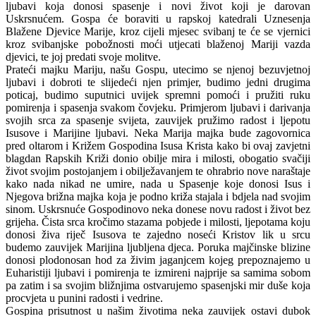
ljubavi koja donosi spasenje i novi život koji je darovan
Uskrsnućem. Gospa će boraviti u rapskoj katedrali Uznesenja
Blažene Djevice Marije, kroz cijeli mjesec svibanj te će se vjernici
kroz svibanjske pobožnosti moći utjecati blaženoj Mariji vazda
djevici, te joj predati svoje molitve.
Prateći majku Mariju, našu Gospu, utecimo se njenoj bezuvjetnoj
ljubavi i dobroti te slijedeći njen primjer, budimo jedni drugima
poticaj, budimo suputnici uvijek spremni pomoći i pružiti ruku
pomirenja i spasenja svakom čovjeku. Primjerom ljubavi i darivanja
svojih srca za spasenje svijeta, zauvijek pružimo radost i ljepotu
Isusove i Marijine ljubavi. Neka Marija majka bude zagovornica
pred oltarom i Križem Gospodina Isusa Krista kako bi ovaj zavjetni
blagdan Rapskih Križi donio obilje mira i milosti, obogatio svačiji
život svojim postojanjem i obilježavanjem te ohrabrio nove naraštaje
kako nada nikad ne umire, nada u Spasenje koje donosi Isus i
Njegova brižna majka koja je podno križa stajala i bdjela nad svojim
sinom. Uskrsnuće Gospodinovo neka donese novu radost i život bez
grijeha. Čista srca kročimo stazama pobjede i milosti, ljepotama koju
donosi živa riječ Isusova te zajedno noseći Kristov lik u srcu
budemo zauvijek Marijina ljubljena djeca. Poruka majčinske blizine
donosi plodonosan hod za živim jaganjcem kojeg prepoznajemo u
Euharistiji ljubavi i pomirenja te izmireni najprije sa samima sobom
pa zatim i sa svojim bližnjima ostvarujemo spasenjski mir duše koja
procvjeta u punini radosti i vedrine.
Gospina prisutnost u našim životima neka zauvijek ostavi dubok