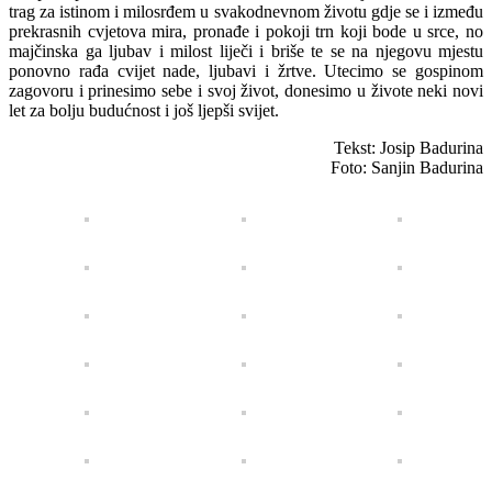
trag za istinom i milosrđem u svakodnevnom životu gdje se i između
prekrasnih cvjetova mira, pronađe i pokoji trn koji bode u srce, no
majčinska ga ljubav i milost liječi i briše te se na njegovu mjestu
ponovno rađa cvijet nade, ljubavi i žrtve. Utecimo se gospinom
zagovoru i prinesimo sebe i svoj život, donesimo u živote neki novi
let za bolju budućnost i još ljepši svijet.
Tekst: Josip Badurina
Foto: Sanjin Badurina