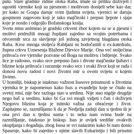
putu. Stare gradske zidine otoka Raba, imale su priliku doživjeti i
ugostiti vjernike koji su pjesmom i molitvom donijeli sebe kao dar,
jer kako se Gospa daruje svim ljudima svijeta, vjernici se daruju
gospinom zagovoru koji je tako majčinski i prepun ljepote i sjaja
koje je nosilo i odgojilo Božanskoga kralja.
Svetu misu animirao je gradski crkveni zbor kojem su se u pjesmi i
molitvi pridružili mnogi župljani zajedno sa svojim potrebama i
otvorenih srca za slavljenje još jednog zavjetnog blagdana otoka
Raba. Kroz mnoga stoljeća Rabljani su hodočastili u ex-katedralu,
župnu crkvu Uznesenja Blažene Djevice Marije. Ona već stoljećima
prihvaća sve vjernike pozvane od Boga na molitvu i bdijenje. Svako
lice je radosno, svako srce prepuno žara i divote majčinske ljubavi i
blizine koja prihvaća i razumije svako srce i svaki život koji se rađa i
donosi novu radost i novi životni mir u ovom svijetu u kojem
živimo.
U homiliji, biskup je istaknuo važnost Isusove prisutnosti u životima
vjernika te je napomenuo kako Isus u evanđelju koje se čitalo na
svetoj misi, nije bez razloga stao u sredinu. Nije stao nigdje drugdje
nego baš u sredinu, kako bi Ga svi mogli vidjeti i čuti i doživjeti
Njegovu blizinu koja je istinski važna za obraćenje i život.
Zapitajmo se, razmišljamo li da je Nedjelja zadnji dan u tjednu ili je
ona prvi dan u tjednu nama i to neka nam svima bude na
razmišljanje, istaknuo je biskup. Isus je uvijek središte ovakvih
okupljanja i događaja, zbog Isusa se svi nalazimo kako bi nam donio
Spasenje, kako bi zajedno s njime slavili Euharistiju i bili prisutni