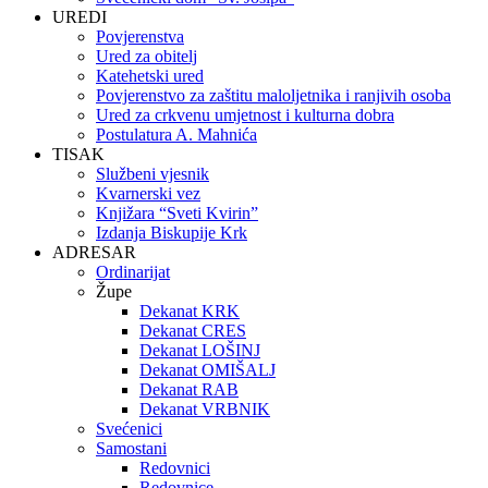
UREDI
Povjerenstva
Ured za obitelj
Katehetski ured
Povjerenstvo za zaštitu maloljetnika i ranjivih osoba
Ured za crkvenu umjetnost i kulturna dobra
Postulatura A. Mahnića
TISAK
Službeni vjesnik
Kvarnerski vez
Knjižara “Sveti Kvirin”
Izdanja Biskupije Krk
ADRESAR
Ordinarijat
Župe
Dekanat KRK
Dekanat CRES
Dekanat LOŠINJ
Dekanat OMIŠALJ
Dekanat RAB
Dekanat VRBNIK
Svećenici
Samostani
Redovnici
Redovnice