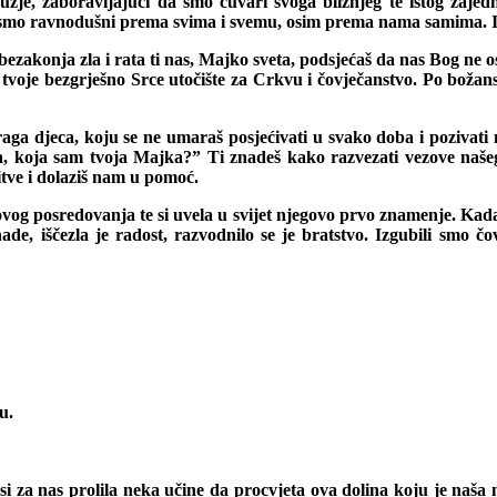
i oružje, zaboravljajući da smo čuvari svoga bližnjeg te istog za
stali smo ravnodušni prema svima i svemu, osim prema nama samima
bezakonja zla i rata ti nas, Majko sveta, podsjećaš da nas Bog ne ost
u tvoje bezgrješno Srce utočište za Crkvu i čovječanstvo. Po božan
raga djeca, koju se ne umaraš posjećivati u svako doba i pozivat
a, koja sam tvoja Majka?ˮ Ti znadeš kako razvezati vezove našeg
itve i dolaziš nam u pomoć.
ovog posredovanja te si uvela u svijet njegovo prvo znamenje. Kada 
de, iščezla je radost, razvodnilo se je bratstvo. Izgubili smo čo
u.
 za nas prolila neka učine da procvjeta ova dolina koju je naša m