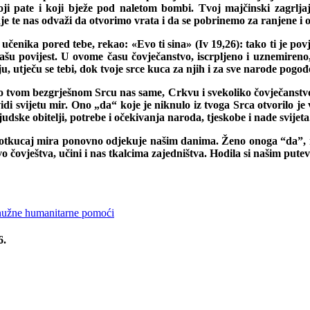
ji pate i koji bježe pod naletom bombi. Tvoj majčinski zagrljaj 
 te nas odvaži da otvorimo vrata i da se pobrinemo za ranjene i 
i učenika pored tebe, rekao: «Evo ti sina» (Iv 19,26): tako ti je 
 našu povijest. U ovome času čovječanstvo, iscrpljeno i uznemireno,
avlju, utječu se tebi, dok tvoje srce kuca za njih i za sve narode po
 tvom bezgrješnom Srcu nas same, Crkvu i svekoliko čovječanstvo,
vidi svijetu mir. Ono „da“ koje je niknulo iz tvoga Srca otvorilo j
udske obitelji, potrebe i očekivanja naroda, tjeskobe i nade svijeta
ki otkucaj mira ponovno odjekuje našim danima. Ženo onoga “daˮ, n
kivo čovještva, učini i nas tkalcima zajedništva. Hodila si našim pu
. nužne humanitarne pomoći
6.