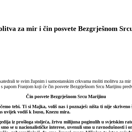
litva za mir i čin posvete Bezgrješnom Src
 katedrali te svim župnim i samostanskim crkvama moliti molitvu za mi
i s papom Franjom koji će čin posvete Bezgrješnom Srcu Marijinu predv
Čin posvete Bezgrješnom Srcu Marijinu
mo tebi. Ti si Majka, voliš nas i poznaješ: ništa ti nije skriveno 
as uvijek vodiš k Isusu, Knezu mira.
dija iz prošloga stoljeća, žrtvu milijuna poginulih u svjetskim r
smo se u nacionalističke interese, uvenuli smo u ravnodušnosti i on