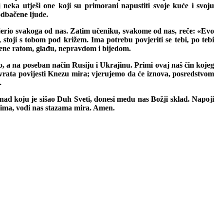
neka utješi one koji su primorani napustiti svoje kuće i svoju
odbačene ljude.
povjerio svakoga od nas. Zatim učeniku, svakome od nas, reče: «Evo
 stoji s tobom pod križem. Ima potrebu povjeriti se tebi, po tebi
gođene ratom, glađu, nepravdom i bijedom.
 a na poseban način Rusiju i Ukrajinu. Primi ovaj naš čin kojeg
e vrata povijesti Knezu mira; vjerujemo da će iznova, posredstvom
.
ad koju je sišao Duh Sveti, donesi među nas Božji sklad. Napoji
tevima, vodi nas stazama mira. Amen.