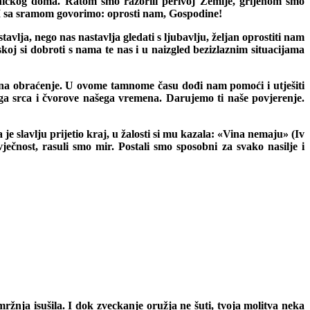
jedničkog doma. Ratom smo razorili perivoj Zemlje, grijehom smo
. I sa sramom govorimo: oprosti nam, Gospodine!
avlja, nego nas nastavlja gledati s ljubavlju, željan oprostiti nam
skoj si dobroti s nama te nas i u naizgled bezizlaznim situacijama
i na obraćenje. U ovome tamnome času dođi nam pomoći i utješiti
a srca i čvorove našega vremena. Darujemo ti naše povjerenje.
je slavlju prijetio kraj, u žalosti si mu kazala: «Vina nemaju» (Iv
vječnost, rasuli smo mir. Postali smo sposobni za svako nasilje i
ržnja isušila. I dok zveckanje oružja ne šuti, tvoja molitva neka