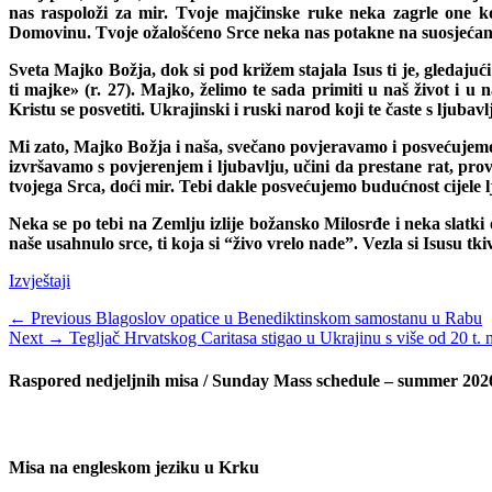
nas raspoloži za mir. Tvoje majčinske ruke neka zagrle one ko
Domovinu. Tvoje ožalošćeno Srce neka nas potakne na suosjećanje
Sveta Majko Božja, dok si pod križem stajala Isus ti je, gledajuć
ti majke» (r. 27). Majko, želimo te sada primiti u naš život i u
Kristu se posvetiti. Ukrajinski i ruski narod koji te časte s ljub
Mi zato, Majko Božja i naša, svečano povjeravamo i posvećujemo
izvršavamo s povjerenjem i ljubavlju, učini da prestane rat, pro
tvojega Srca, doći mir. Tebi dakle posvećujemo budućnost cijele lj
Neka se po tebi na Zemlju izlije božansko Milosrđe i neka slat
naše usahnulo srce, ti koja si “živo vrelo nadeˮ. Vezla si Isusu t
Categories
Izvještaji
Navigacija
Previous
← Previous
Blagoslov opatice u Benediktinskom samostanu u Rabu
Next
post:
Next →
Tegljač Hrvatskog Caritasa stigao u Ukrajinu s više od 20 t
objava
post:
Raspored nedjeljnih misa / Sunday Mass schedule – summer 202
Misa na engleskom jeziku u Krku