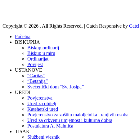
Copyright © 2026
. All Rights Reserved. | Catch Responsive by
Catc
Početna
BISKUPIJA
Biskup ordinarij
Biskup u miru
Ordinarijat
Povijest
USTANOVE
“Caritas”
“Betanija”
Svećenički dom “Sv. Josipa”
UREDI
Povjerenstva
Ured za obitelj
Katehetski ured
Povjerenstvo za zaštitu maloljetnika i ranjivih osoba
Ured za crkvenu umjetnost i kulturna dobra
Postulatura A. Mahnića
TISAK
Službeni vjesnik