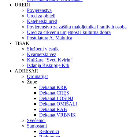
UREDI
Povjerenstva
Ured za obitelj
Katehetski ured
Povjerenstvo za zaštitu maloljetnika i ranjivih osoba
Ured za crkvenu umjetnost i kulturna dobra
Postulatura A. Mahnića
TISAK
Službeni vjesnik
Kvarnerski vez
Knjižara “Sveti Kvirin”
Izdanja Biskupije Krk
ADRESAR
Ordinarijat
Župe
Dekanat KRK
Dekanat CRES
Dekanat LOŠINJ
Dekanat OMIŠALJ
Dekanat RAB
Dekanat VRBNIK
Svećenici
Samostani
Redovnici
Redovnice