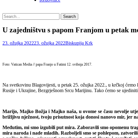
Search
Search
for:
U zajedništvu s papom Franjom u petak mo
Posted
Author
23. ožujka 2022
23. ožujka 2022
Biskupija Krk
on
Foto: Vatican Media // papa Franjo u Fatimi 12. svibnja 2017.
Na svetkovinu Blagovijesti, u petak 25. ožujka 2022., u krčkoj ćemo
Rusije i Ukrajine, Bezgrješnom Srcu Marijinu. Tako ćemo se ujedinit
Marijo, Majko Božja i Majko naša, u ovome se času nevolje utječe
brižljivu nježnost, tvoju prisutnost koja donosi nanovo mir, jer n
Međutim, mi smo izgubili put mira. Zaboravili smo opomenu trage
mira naroda i nade mladih. Razboljeli smo se pohlepom, zatvorili 