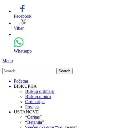
Facebook
Viber
Whatsapp
Menu
Search
for:
Primary
Skip
Početna
to
BISKUPIJA
Menu
content
Biskup ordinarij
Biskup u miru
Ordinarijat
Povijest
USTANOVE
“Caritas”
“Betanija”
Svećenički dom “Sv. Josipa”