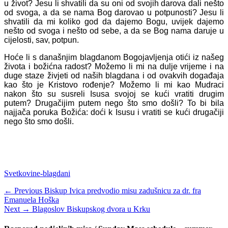
u život? Jesu li shvatili da su oni od svojih darova dali nešto
od svoga, a da se nama Bog darovao u potpunosti? Jesu li
shvatili da mi koliko god da dajemo Bogu, uvijek dajemo
nešto od svoga i nešto od sebe, a da se Bog nama daruje u
cijelosti, sav, potpun.
Hoće li s današnjim blagdanom Bogojavljenja otići iz našeg
života i božićna radost? Možemo li mi na dulje vrijeme i na
duge staze živjeti od naših blagdana i od ovakvih događaja
kao što je Kristovo rođenje? Možemo li mi kao Mudraci
nakon što su susreli Isusa svojoj se kući vratiti drugim
putem? Drugačijim putem nego što smo došli? To bi bila
najjača poruka Božića: doći k Isusu i vratiti se kući drugačiji
nego što smo došli.
Categories
Svetkovine-blagdani
Navigacija
Previous
← Previous
Biskup Ivica predvodio misu zadušnicu za dr. fra
post:
Emanuela Hoška
objava
Next
Next →
Blagoslov Biskupskog dvora u Krku
post: