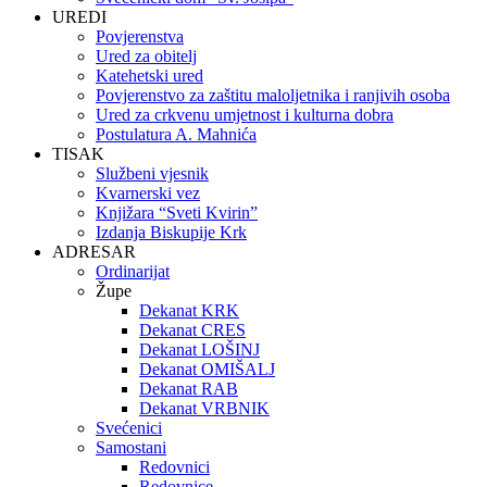
UREDI
Povjerenstva
Ured za obitelj
Katehetski ured
Povjerenstvo za zaštitu maloljetnika i ranjivih osoba
Ured za crkvenu umjetnost i kulturna dobra
Postulatura A. Mahnića
TISAK
Službeni vjesnik
Kvarnerski vez
Knjižara “Sveti Kvirin”
Izdanja Biskupije Krk
ADRESAR
Ordinarijat
Župe
Dekanat KRK
Dekanat CRES
Dekanat LOŠINJ
Dekanat OMIŠALJ
Dekanat RAB
Dekanat VRBNIK
Svećenici
Samostani
Redovnici
Redovnice