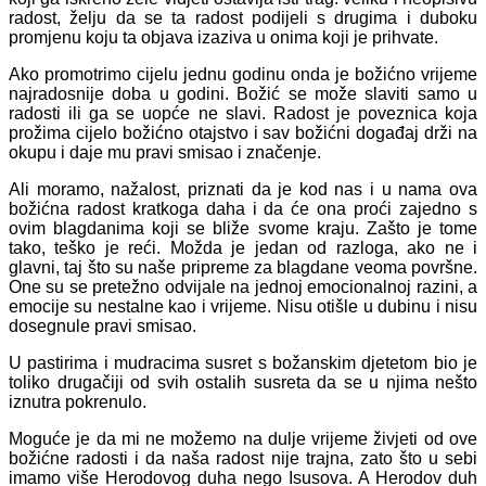
radost, želju da se ta radost podijeli s drugima i duboku
promjenu koju ta objava izaziva u onima koji je prihvate.
Ako promotrimo cijelu jednu godinu onda je božićno vrijeme
najradosnije doba u godini. Božić se može slaviti samo u
radosti ili ga se uopće ne slavi. Radost je poveznica koja
prožima cijelo božićno otajstvo i sav božićni događaj drži na
okupu i daje mu pravi smisao i značenje.
Ali moramo, nažalost, priznati da je kod nas i u nama ova
božićna radost kratkoga daha i da će ona proći zajedno s
ovim blagdanima koji se bliže svome kraju. Zašto je tome
tako, teško je reći. Možda je jedan od razloga, ako ne i
glavni, taj što su naše pripreme za blagdane veoma površne.
One su se pretežno odvijale na jednoj emocionalnoj razini, a
emocije su nestalne kao i vrijeme. Nisu otišle u dubinu i nisu
dosegnule pravi smisao.
U pastirima i mudracima susret s božanskim djetetom bio je
toliko drugačiji od svih ostalih susreta da se u njima nešto
iznutra pokrenulo.
Moguće je da mi ne možemo na dulje vrijeme živjeti od ove
božićne radosti i da naša radost nije trajna, zato što u sebi
imamo više Herodovog duha nego Isusova. A Herodov duh