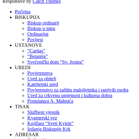
Responsive by
Catch Themes
Scroll
Početna
Up
BISKUPIJA
Biskup ordinarij
Biskup u miru
Ordinarijat
Povijest
USTANOVE
“Caritas”
“Betanija”
Svećenički dom “Sv. Josipa”
UREDI
Povjerenstva
Ured za obitelj
Katehetski ured
Povjerenstvo za zaštitu maloljetnika i ranjivih osoba
Ured za crkvenu umjetnost i kulturna dobra
Postulatura A. Mahnića
TISAK
Službeni vjesnik
Kvarnerski vez
Knjižara “Sveti Kvirin”
Izdanja Biskupije Krk
ADRESAR