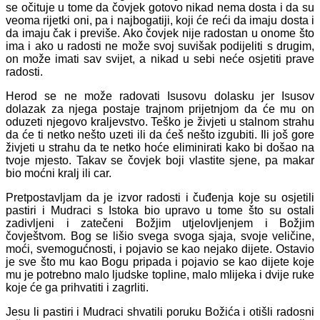
se očituje u tome da čovjek gotovo nikad nema dosta i da su
veoma rijetki oni, pa i najbogatiji, koji će reći da imaju dosta i
da imaju čak i previše. Ako čovjek nije radostan u onome što
ima i ako u radosti ne može svoj suvišak podijeliti s drugim,
on može imati sav svijet, a nikad u sebi neće osjetiti prave
radosti.
Herod se ne može radovati Isusovu dolasku jer Isusov
dolazak za njega postaje trajnom prijetnjom da će mu on
oduzeti njegovo kraljevstvo. Teško je živjeti u stalnom strahu
da će ti netko nešto uzeti ili da ćeš nešto izgubiti. Ili još gore
živjeti u strahu da te netko hoće eliminirati kako bi došao na
tvoje mjesto. Takav se čovjek boji vlastite sjene, pa makar
bio moćni kralj ili car.
Pretpostavljam da je izvor radosti i čuđenja koje su osjetili
pastiri i Mudraci s Istoka bio upravo u tome što su ostali
zadivljeni i zatečeni Božjim utjelovljenjem i Božjim
čovještvom. Bog se lišio svega svoga sjaja, svoje veličine,
moći, svemogućnosti, i pojavio se kao nejako dijete. Ostavio
je sve što mu kao Bogu pripada i pojavio se kao dijete koje
mu je potrebno malo ljudske topline, malo mlijeka i dvije ruke
koje će ga prihvatiti i zagrliti.
Jesu li pastiri i Mudraci shvatili poruku Božića i otišli radosni