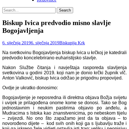
Search
Search
for:
Biskup Ivica predvodio misno slavlje
Bogojavljenja
Posted
Author
6. siječnja 2019
6. siječnja 2019
Biskupija Krk
on
Na svetkovinu Bogojavljenja biskup Ivica u krčkoj je katedrali
predvodio koncelebrirano euharistijsko slavlje.
Nakon Službe čitanja i navještaja rasporeda slavljenja
svetkovina u godini 2019. koji nam je donio krčki župnik vlč.
Anton Valković, biskup Ivica održao je prigodnu propovijed.
Ovdje je ukratko donosimo:
Bogojavljenje je neposredna ili direktna objava Božja svijetu
i uvijek je prilagođena onome kome se donosi. Tako se Bog
jednostavnim i neukim pastirima objavio po anđelu, a
Mudracima s Istoka kao znanstvenicima, po nebeskom tijelu
– zvijezdi. No ono što zapažamo jest da ta objava – to
novorođeno dijete – kod svih onih koji ga s ljubavlju traže i
koji ga iskreno žele vidjeti ostavlja isti trag: veliku i neopisivu