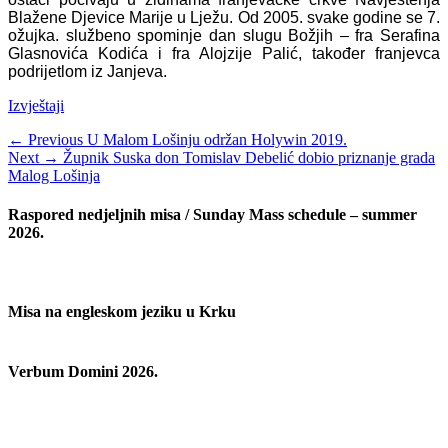
Blažene Djevice Marije u Lježu. Od 2005. svake godine se 7.
ožujka. službeno spominje dan slugu Božjih – fra Serafina
Glasnovića Kodića i fra Alojzije Palić, također franjevca
podrijetlom iz Janjeva.
Categories
Izvještaji
Navigacija
Previous
← Previous
U Malom Lošinju održan Holywin 2019.
Next
post:
Next →
Župnik Suska don Tomislav Debelić dobio priznanje grada
objava
post:
Malog Lošinja
Raspored nedjeljnih misa / Sunday Mass schedule – summer
2026.
Misa na engleskom jeziku u Krku
Verbum Domini 2026.