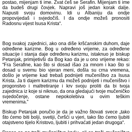
postao, mijenjam ti ime. Zvat ćeš se Serafin. Mijenjam ti ime
da budeš drugi čovjek. Napravi još jedan korak dalje.
Napusti svoju domovinu. Idi u Albaniju da ondje
propovijedaš i svjedočiš. I da ondje možeš pronositi
Radosnu vijest Isusa Krista“.
Bog svakoj zajednici, ako ona diše kršćanskim duhom, daje
određene karizme. Bog u određeno vrijeme, za određene
situacije i stanja daje određenu karizmu, istaknuo je biskup
Petanjak, primijetivši da Bog kao da je u ono vrijeme rekao:
“Fra Serafine, kao što si dosad išao za mnom i kao što si
dosad u svemu bio vjeran meni, došla su crna vremena,
došlo je vrijeme kad trebaš podnijeti mučeništvo za Isusa
Krista. Ja ti dajem karizmu da možeš podnijeti i mučeništvo i
progonstvo i maltretiranje i krv svoju proliti da bi tvoja
zajednica iz koje si niknuo, da ona gledajući tvoje mučeničko
svjedočenje, ostane nepokolebiva u ovim teškim
vremenima.”
Biskup Petanjak poručio je da je važno štovati svece „tako
što ćemo biti bolji, svetiji, čvršći u vjeri, tako što ćemo ljubiti
otajstveno tijelo Kristovo, ljubiti i prihvaćati jedan drugoga“.