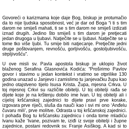
Govoreći o karizmama koje daje Bog, biskup je protumačio
da to nije ljudska sposobnost, već je dar od Boga “i ti s tim
darom ne smiješ mahati, ti se s tim darom ne smiješ izdizati
iznad drugih. Jedino što smiješ s tim darom je pretjecati
jedan drugoga u ljubavi. Natječite se u ljubavi. Natječite se u
tome tko više ljubi. Tu smije biti natjecanje. Pretječite jedni
druge poštovanjem, revnošću, gorljivošću, gostoljubivošću,
strpljivošću”.
U ove misli sv. Pavla apostola biskup je uklopio život
blaženog Serafina Glasnovića Kodića: “Proširimo Pavlov
govor i stavimo u jedan kontekst i vratimo se otprilike 130
godina unazad u Janjevo i zamislimo tu janjevačku župu kao
jedno otajstveno tijelo Isusa Krista. Župa, mjesna Crkva. U
toj mjesnoj Crkvi su različite obitelji. U toj obitelji rađa se
dijete koje je na krštenju dobilo ime Ivan. U toj obitelji ali i
cijeloj kršćanskoj zajednici to dijete pravi prve korake,
izgovara prve riječi, sluša da nauči kao i svi mi ono ‘Anđelu
čuvaru mili’, prve molitve. Odrasta u toj kršćanskoj zajednici.
I pohađa Bog tu kršćansku zajednicu i onda tome mladiću
Ivanu kaže ‘Ivane, pozivam te, iziđi iz svoje obitelji i župne
zajednice, postani redovnik sv. Franje Asiškog. A kad si to