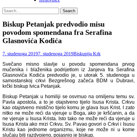
Search
Search
for:
Biskup Petanjak predvodio misu
povodom spomendana fra Serafina
Glasnovića Kodića
Posted
Author
7. studenoga 2019
7. studenoga 2019
Biskupija Krk
on
Svečano misno slavlje u povodu spomendana prvog
mučenika i blaženika podrijetlom iz Janjeva fra Serafina
Glasnovića Kodića predvodio je, u utorak 5. studenoga u
samostanskoj crkvi Bezgrešnog začeća BDM u Dubravi,
krčki biskup Ivica Petanjak.
Biskup Petanjak u homiliji se osvrnuo na omiljenu temu sv.
Pavla apostola, a to je otajstveno tijelo Isusa Krista. Crkvu
kao otajstveno mistično tijelo komu je glava Isus Krist. I zato
nitko ne može reći da vjeruje u Boga, ako je kršćanin, a da
ne vjeruje u Isusa Krista. Isto tako ne može reći da vjeruje u
Isusa Krista ako mrzi Crkvu. Sv. Pavao govori o Crkvi i Isusu
Kristu kao jednome organizmu, koje ne može ni u kome
slučaju biti razdvojeno, pojasnio je biskup.