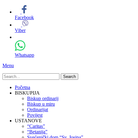
Facebook
Viber
Whatsapp
Menu
Search
for:
Primary
Skip
Početna
to
BISKUPIJA
Menu
content
Biskup ordinarij
Biskup u miru
Ordinarijat
Povijest
USTANOVE
“Caritas”
“Betanija”
Svećenički dom “Sv. Josipa”