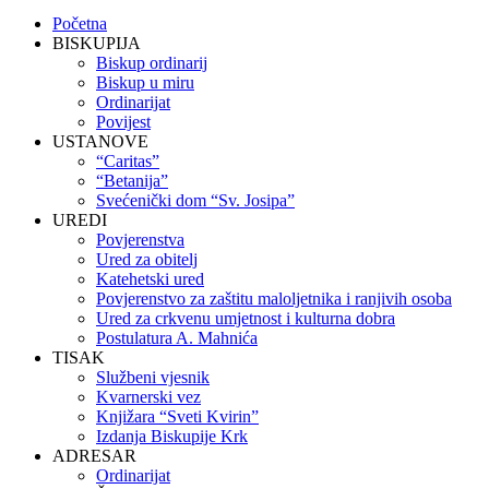
Scroll
Početna
Up
BISKUPIJA
Biskup ordinarij
Biskup u miru
Ordinarijat
Povijest
USTANOVE
“Caritas”
“Betanija”
Svećenički dom “Sv. Josipa”
UREDI
Povjerenstva
Ured za obitelj
Katehetski ured
Povjerenstvo za zaštitu maloljetnika i ranjivih osoba
Ured za crkvenu umjetnost i kulturna dobra
Postulatura A. Mahnića
TISAK
Službeni vjesnik
Kvarnerski vez
Knjižara “Sveti Kvirin”
Izdanja Biskupije Krk
ADRESAR
Ordinarijat