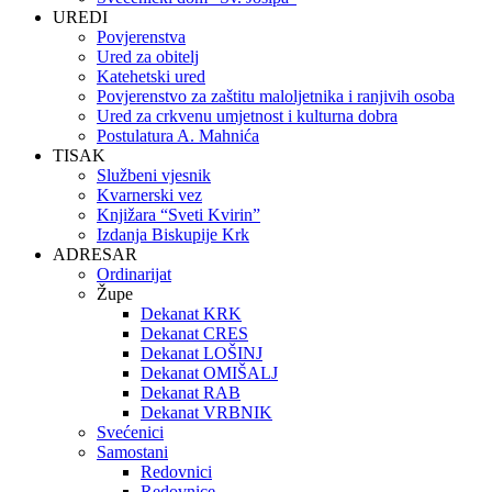
UREDI
Povjerenstva
Ured za obitelj
Katehetski ured
Povjerenstvo za zaštitu maloljetnika i ranjivih osoba
Ured za crkvenu umjetnost i kulturna dobra
Postulatura A. Mahnića
TISAK
Službeni vjesnik
Kvarnerski vez
Knjižara “Sveti Kvirin”
Izdanja Biskupije Krk
ADRESAR
Ordinarijat
Župe
Dekanat KRK
Dekanat CRES
Dekanat LOŠINJ
Dekanat OMIŠALJ
Dekanat RAB
Dekanat VRBNIK
Svećenici
Samostani
Redovnici
Redovnice