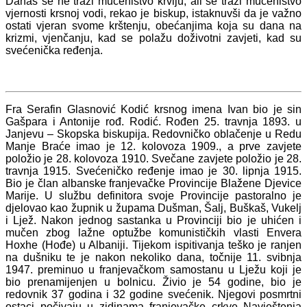
Danas se ne traži mučeništvo krvlju, ali se traži mučeništvo
vjernosti krsnoj vodi, rekao je biskup, istaknuvši da je važno
ostati vjeran svome krštenju, obećanjima koja su dana na
krizmi, vjenčanju, kad se polažu doživotni zavjeti, kad su
svećenička ređenja.
Fra Serafin Glasnović Kodić krsnog imena Ivan bio je sin
Gašpara i Antonije rođ. Rodić. Rođen 25. travnja 1893. u
Janjevu – Skopska biskupija. Redovničko oblačenje u Redu
Manje Braće imao je 12. kolovoza 1909., a prve zavjete
položio je 28. kolovoza 1910. Svečane zavjete položio je 28.
travnja 1915. Svećeničko ređenje imao je 30. lipnja 1915.
Bio je član albanske franjevačke Provincije Blažene Djevice
Marije. U službu definitora svoje Provincije pastoralno je
djelovao kao župnik u župama Dušman, Šalj, Buškaš, Vukelj
i Ljež. Nakon jednog sastanka u Provinciji bio je uhićen i
mučen zbog lažne optužbe komunističkih vlasti Envera
Hoxhe (Hođe) u Albaniji. Tijekom ispitivanja teško je ranjen
na dušniku te je nakon nekoliko dana, točnije 11. svibnja
1947. preminuo u franjevačkom samostanu u Lježu koji je
bio prenamijenjen u bolnicu. Živio je 54 godine, bio je
redovnik 37 godina i 32 godine svećenik. Njegovi posmrtni
ostaci počivaju u zidinama franjevačke crkve Navještenja