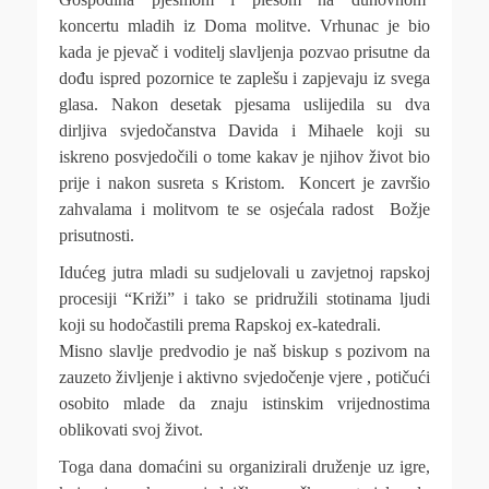
koncertu mladih iz Doma molitve. Vrhunac je bio
kada je pjevač i voditelj slavljenja pozvao prisutne da
dođu ispred pozornice te zaplešu i zapjevaju iz svega
glasa. Nakon desetak pjesama uslijedila su dva
dirljiva svjedočanstva Davida i Mihaele koji su
iskreno posvjedočili o tome kakav je njihov život bio
prije i nakon susreta s Kristom. Koncert je završio
zahvalama i molitvom te se osjećala radost Božje
prisutnosti.
Idućeg jutra mladi su sudjelovali u zavjetnoj rapskoj
procesiji “Križi” i tako se pridružili stotinama ljudi
koji su hodočastili prema Rapskoj ex-katedrali.
Misno slavlje predvodio je naš biskup s pozivom na
zauzeto življenje i aktivno svjedočenje vjere , potičući
osobito mlade da znaju istinskim vrijednostima
oblikovati svoj život.
Toga dana domaćini su organizirali druženje uz igre,