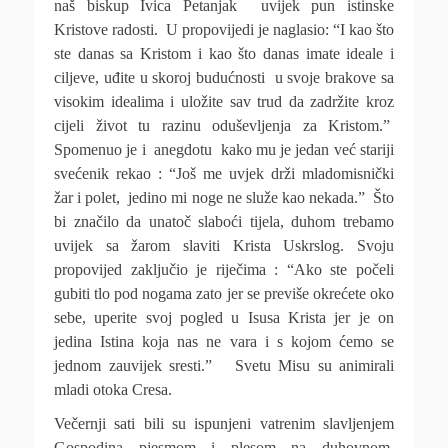
naš biskup Ivica Petanjak uvijek pun istinske
Kristove radosti. U propovijedi je naglasio: “I kao što
ste danas sa Kristom i kao što danas imate ideale i
ciljeve, uđite u skoroj budućnosti u svoje brakove sa
visokim idealima i uložite sav trud da zadržite kroz
cijeli život tu razinu oduševljenja za Kristom.”
Spomenuo je i anegdotu kako mu je jedan već stariji
svećenik rekao : “Još me uvjek drži mladomisnički
žar i polet, jedino mi noge ne služe kao nekada.” Što
bi značilo da unatoč slaboći tijela, duhom trebamo
uvijek sa žarom slaviti Krista Uskrslog. Svoju
propovijed zaključio je riječima : “Ako ste počeli
gubiti tlo pod nogama zato jer se previše okrećete oko
sebe, uperite svoj pogled u Isusa Krista jer je on
jedina Istina koja nas ne vara i s kojom ćemo se
jednom zauvijek sresti.” Svetu Misu su animirali
mladi otoka Cresa.
Večernji sati bili su ispunjeni vatrenim slavljenjem
Gospodina pjesmom i plesom na duhovnom