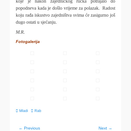
koje je nakon zajedničkog ručka potrajalo do
popodneva kada je došlo vrijeme za polazak. Radost
koju rađa iskustvo zajedništva svima će zasigurno još
dugo ostati u sjećanju.
M.R.
Fotogalerija
Categories
Tags
Mladi
Rab
Navigacija
← Previous
Next →