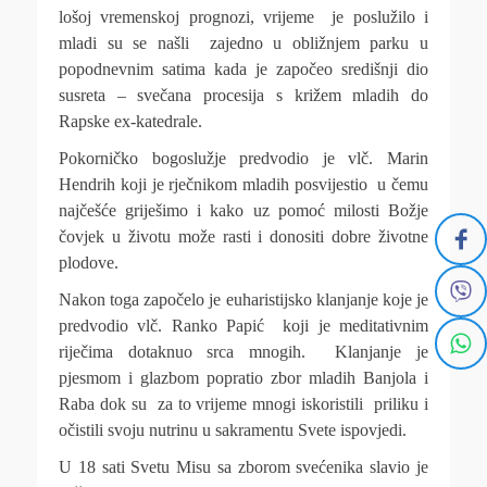
lošoj vremenskoj prognozi, vrijeme je poslužilo i
mladi su se našli zajedno u obližnjem parku u
popodnevnim satima kada je započeo središnji dio
susreta – svečana procesija s križem mladih do
Rapske ex-katedrale.
Pokorničko bogoslužje predvodio je vlč. Marin
Hendrih koji je rječnikom mladih posvijestio u čemu
najčešće griješimo i kako uz pomoć milosti Božje
čovjek u životu može rasti i donositi dobre životne
plodove.
Nakon toga započelo je euharistijsko klanjanje koje je
predvodio vlč. Ranko Papić koji je meditativnim
riječima dotaknuo srca mnogih. Klanjanje je
pjesmom i glazbom popratio zbor mladih Banjola i
Raba dok su za to vrijeme mnogi iskoristili priliku i
očistili svoju nutrinu u sakramentu Svete ispovjedi.
U 18 sati Svetu Misu sa zborom svećenika slavio je