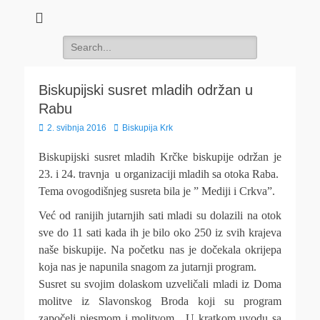
Search
for:
Biskupijski susret mladih održan u
Rabu
Posted
Author
2. svibnja 2016
Biskupija Krk
on
Biskupijski susret mladih Krčke biskupije održan je
23. i 24. travnja u organizaciji mladih sa otoka Raba.
Tema ovogodišnjeg susreta bila je ” Mediji i Crkva”.
Već od ranijih jutarnjih sati mladi su dolazili na otok
sve do 11 sati kada ih je bilo oko 250 iz svih krajeva
naše biskupije. Na početku nas je dočekala okrijepa
koja nas je napunila snagom za jutarnji program.
Susret su svojim dolaskom uzveličali mladi iz Doma
molitve iz Slavonskog Broda koji su program
započeli pjesmom i molitvom. U kratkom uvodu sa