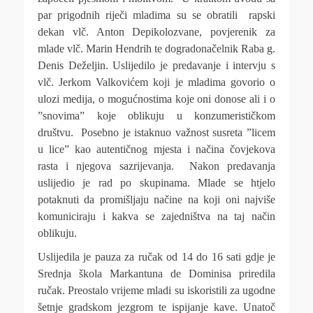
par prigodnih riječi mladima su se obratili rapski
dekan vlč. Anton Depikolozvane, povjerenik za
mlade vlč. Marin Hendrih te dogradonačelnik Raba g.
Denis Deželjin. Uslijedilo je predavanje i intervju s
vlč. Jerkom Valkovićem koji je mladima govorio o
ulozi medija, o mogućnostima koje oni donose ali i o
”snovima” koje oblikuju u konzumerističkom
društvu. Posebno je istaknuo važnost susreta ”licem
u lice” kao autentičnog mjesta i načina čovjekova
rasta i njegova sazrijevanja. Nakon predavanja
uslijedio je rad po skupinama. Mlade se htjelo
potaknuti da promišljaju načine na koji oni najviše
komuniciraju i kakva se zajedništva na taj način
oblikuju.
Uslijedila je pauza za ručak od 14 do 16 sati gdje je
Srednja škola Markantuna de Dominisa priredila
ručak. Preostalo vrijeme mladi su iskoristili za ugodne
šetnje gradskom jezgrom te ispijanje kave. Unatoč