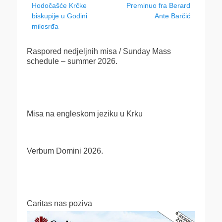
Previous
Next
Hodočašće Krčke
Preminuo fra Berard
objava
post:
post:
biskupije u Godini
Ante Barčić
milosrđa
Raspored nedjeljnih misa / Sunday Mass
schedule – summer 2026.
Misa na engleskom jeziku u Krku
Verbum Domini 2026.
Caritas nas poziva