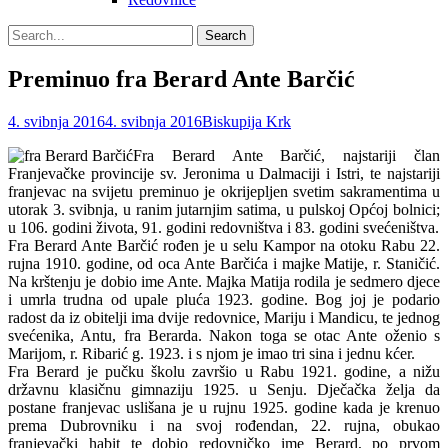
Search
Search
for:
Preminuo fra Berard Ante Barčić
Posted
Author
4. svibnja 2016
4. svibnja 2016
Biskupija Krk
on
Fra Berard Ante Barčić, najstariji član
Franjevačke provincije sv. Jeronima u Dalmaciji i Istri, te najstariji
franjevac na svijetu preminuo je okrijepljen svetim sakramentima u
utorak 3. svibnja, u ranim jutarnjim satima, u pulskoj Općoj bolnici;
u 106. godini života
, 91. godini redovništva i 83. godini svećeništva.
Fra Berard Ante Barčić rođen je u selu Kampor na otoku Rabu 22.
rujna 1910. godine, od oca Ante Barčića i majke Matije, r. Staničić.
Na krštenju je dobio ime Ante. Majka Matija rodila je sedmero djece
i umrla trudna od upale pluća 1923. godine. Bog joj je podario
radost da iz obitelji ima dvije redovnice, Mariju i Mandicu, te jednog
svećenika, Antu, fra Berarda. Nakon toga se otac Ante oženio s
Marijom, r. Ribarić g. 1923. i s njom je imao tri sina i jednu kćer.
Fra Berard je pučku školu završio u Rabu 1921. godine, a nižu
državnu klasičnu gimnaziju 1925. u Senju. Dječačka želja da
postane franjevac uslišana je u rujnu 1925. godine kada je krenuo
prema Dubrovniku i na svoj rođendan, 22. rujna, obukao
franjevački habit te dobio redovničko ime Berard, po prvom