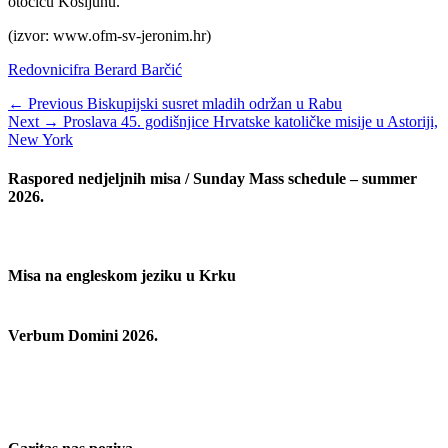
otočiću Košljunu.
(izvor: www.ofm-sv-jeronim.hr)
Categories
Tags
Redovnici
fra Berard Barčić
Navigacija
Previous
← Previous
Biskupijski susret mladih održan u Rabu
Next
post:
Next →
Proslava 45. godišnjice Hrvatske katoličke misije u Astoriji,
objava
post:
New York
Raspored nedjeljnih misa / Sunday Mass schedule – summer
2026.
Misa na engleskom jeziku u Krku
Verbum Domini 2026.