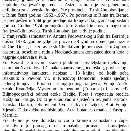
kapitulu Franjevačkog reda u Asizu izabran je za generalnog
definitora za slavenske franjevačke provincije. Tu službu obavljao je
u Rimu četiri godine (1963.-1967). Po povratku iz Rima fra Berard
je premješten u Split gdje predaje na franjevačkoj gimnaziji sedam
godina. Godine 1974. premješten je u Zadar i imenovan magistrom
franjevačkih novaka. Tu službu obavljao je dvije godine.
U franjevački samostan sv. Antuna Padovanskog u Puli fra Berard je
došao 1978. godine gdje je proveo 38 godina obavljajući razne
službe. Dok ga je zdravlje služilo aktivno je pomagao je u župnom
pastoralu, posebno u radu s Neokatekumenskom zajednicom koja je
najprije djelovala u Puli.
Fra Berard je u svom izrazito plodnom spisateljskom djelovanju,
osim mnoštva radova i članaka znanstvenog, teološkog, povijesnog i
informativnog karaktera, napisao i 13 knjiga, od kojih treba
istaknuti: S Pavlom VI. u Kristovoj Domovini, Ratna sjećanja
jednog franjevca, Poratna sjećanja jednog franjevca, Franjo Asiški
zrcalo Evanđelja, Mysterium tremendum (Euharistija i ispovijed),
Biljnogeografski odnosi otoka Badije, Flora i vegetacija otočića
Košljuna i druge. Uz to je surađivao u sljedećim revijama: Priroda,
Istarska Danica, Obnovljeni život, Crkva u svijetu, Brat Franjo,
Vjesnik Đakovačke nadbiskupije, Acta botanica croatica i časopisu
Marulić.
Fra Berard je sve donedavno vodio kroniku samostana i župe,
karitativno je pomagao najsiromašnije, primao i ispovijedao
vjernike, koncelebrirao gotovo svakodnevno u crkvi, a za hladnijeg