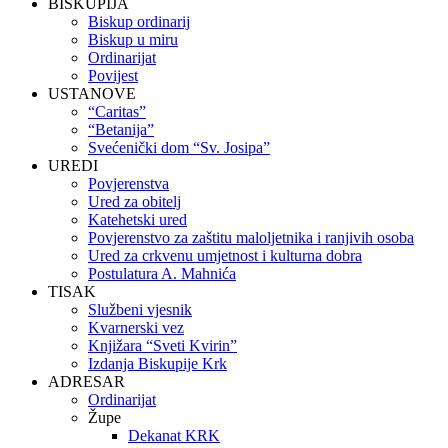
BISKUPIJA
Biskup ordinarij
Biskup u miru
Ordinarijat
Povijest
USTANOVE
“Caritas”
“Betanija”
Svećenički dom “Sv. Josipa”
UREDI
Povjerenstva
Ured za obitelj
Katehetski ured
Povjerenstvo za zaštitu maloljetnika i ranjivih osoba
Ured za crkvenu umjetnost i kulturna dobra
Postulatura A. Mahnića
TISAK
Službeni vjesnik
Kvarnerski vez
Knjižara “Sveti Kvirin”
Izdanja Biskupije Krk
ADRESAR
Ordinarijat
Župe
Dekanat KRK