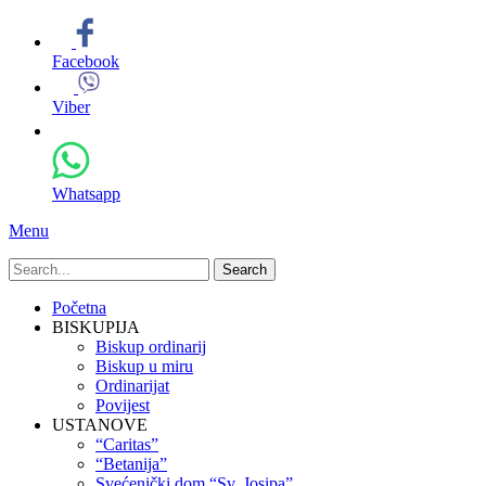
Facebook
Viber
Whatsapp
Menu
Search
for:
Primary
Skip
Početna
to
BISKUPIJA
Menu
content
Biskup ordinarij
Biskup u miru
Ordinarijat
Povijest
USTANOVE
“Caritas”
“Betanija”
Svećenički dom “Sv. Josipa”