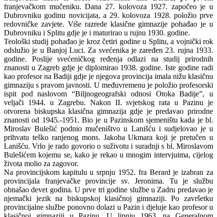
franjevačkom mučeniku. Dana 27. kolovoza 1927. započeo je u
Dubrovniku godinu novicijata, a 29. kolovoza 1928. položio prve
redovničke zavjete. Više razrede klasične gimnazije pohađao je u
Dubrovniku i Splitu gdje je i maturirao u rujnu 1930. godine.
Teološki studij pohađao je kroz četiri godine u Splitu, a vojnički rok
odslužio je u Banjoj Luci. Za svećenika je zaređen 23. rujna 1933.
godine. Poslije svećeničkog ređenja odlazi na studij prirodnih
znanosti u Zagreb gdje je diplomirao 1938. godine. Iste godine radi
kao profesor na Badiji gdje je njegova provincija imala nižu klasičnu
gimnaziju s pravom javnosti. U međuvremenu je položio profesorski
ispit pod naslovom “Biljnogeografski odnosi Otoka Badije”, u
veljači 1944. u Zagrebu. Nakon II. svjetskog rata u Pazinu je
otvorena biskupska klasična gimnazija gdje je predavao prirodne
znanosti od 1945.-1951. Bio je u Pazinskom sjemeništu kada je bl.
Miroslav Bulešić podnio mučeništvo u Lanišću i sudjelovao je u
prihvatu teško ranjenog mons. Jakoba Ukmara koji je pretučen u
Lanišću. Vrlo je rado govorio o suživotu i suradnji s bl. Miroslavom
Bulešićem kojemu se, kako je rekao u mnogim intervjuima, cijelog
života molio za zagovor.
Na provincijskom kapitulu u srpnju 1952. fra Berard je izabran za
provincijala franjevačke provincije sv. Jeronima. Tu je službu
obnašao devet godina. U prve tri godine službe u Zadru predavao je
njemački jezik na biskupskoj klasičnoj gimnaziji. Po završetku
provincijalne službe ponovno dolazi u Pazin i djeluje kao profesor u
klasičnoj gimnaziji u Pazinu. U lipnju 1963. na Generalnom