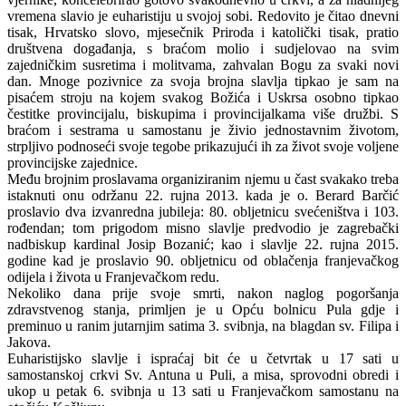
vremena slavio je euharistiju u svojoj sobi. Redovito je čitao dnevni
tisak, Hrvatsko slovo, mjesečnik Priroda i katolički tisak, pratio
društvena događanja, s braćom molio i sudjelovao na svim
zajedničkim susretima i molitvama, zahvalan Bogu za svaki novi
dan. Mnoge pozivnice za svoja brojna slavlja tipkao je sam na
pisaćem stroju na kojem svakog Božića i Uskrsa osobno tipkao
čestitke provincijalu, biskupima i provincijalkama više družbi. S
braćom i sestrama u samostanu je živio jednostavnim životom,
strpljivo podnoseći svoje tegobe prikazujući ih za život svoje voljene
provincijske zajednice.
Među brojnim proslavama organiziranim njemu u čast svakako treba
istaknuti onu održanu 22. rujna 2013. kada je o. Berard Barčić
proslavio dva izvanredna jubileja: 80. obljetnicu svećeništva i 103.
rođendan; tom prigodom misno slavlje predvodio je zagrebački
nadbiskup kardinal Josip Bozanić; kao i slavlje 22. rujna 2015.
godine kad je proslavio 90. obljetnicu od oblačenja franjevačkog
odijela i života u Franjevačkom redu.
Nekoliko dana prije svoje smrti, nakon naglog pogoršanja
zdravstvenog stanja, primljen je u Opću bolnicu Pula gdje i
preminuo u ranim jutarnjim satima 3. svibnja, na blagdan sv. Filipa i
Jakova.
Euharistijsko slavlje i ispraćaj bit će u četvrtak u 17 sati u
samostanskoj crkvi Sv. Antuna u Puli, a misa, sprovodni obredi i
ukop u petak 6. svibnja u 13 sati u Franjevačkom samostanu na