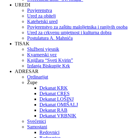
UREDI
Povjerenstva
Ured za obitelj
Katehetski ured
Povjerenstvo za zaštitu maloljetnika i ranjivih osoba
Ured za crkvenu umjetnost i kulturna dobra
Postulatura A. Mahnića
TISAK
Službeni vjesnik
Kvarnerski vez
Knjižara “Sveti Kvirin”
Izdanja Biskupije Krk
ADRESAR
Ordinarijat
Župe
Dekanat KRK
Dekanat CRES
Dekanat LOŠINJ
Dekanat OMIŠALJ
Dekanat RAB
Dekanat VRBNIK
Svećenici
Samostani
Redovnici
Redovnice