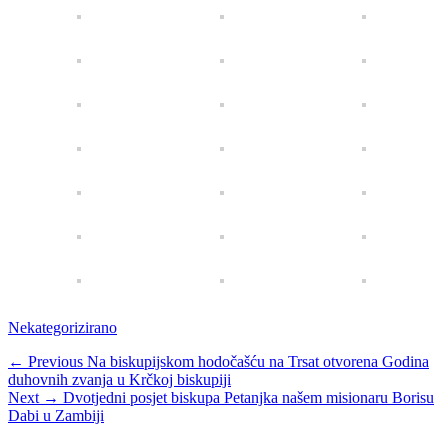
Categories
Nekategorizirano
Navigacija
Previous
← Previous
Na biskupijskom hodočašću na Trsat otvorena Godina
post:
duhovnih zvanja u Krčkoj biskupiji
objava
Next
Next →
Dvotjedni posjet biskupa Petanjka našem misionaru Borisu
post:
Dabi u Zambiji