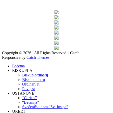
Copyright © 2026
. All Rights Reserved. | Catch
Responsive by
Catch Themes
Scroll
Početna
Up
BISKUPIJA
Biskup ordinarij
Biskup u miru
Ordinarijat
Povijest
USTANOVE
“Caritas”
“Betanija”
Svećenički dom “Sv. Josipa”
UREDI