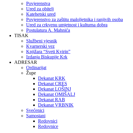
Povjerenstva
Ured za obitelj
Katehetski ured
Povjerenstvo za zaštitu maloljetnika i ranjivih osoba
Ured za crkvenu umjetnost i kulturna dobra
Postulatura A. Mahnića
TISAK
Službeni vjesnik
Kvarnerski vez
Knjižara “Sveti Kvirin”
Izdanja Biskupije Krk
ADRESAR
Ordinarijat
Župe
Dekanat KRK
Dekanat CRES
Dekanat LOŠINJ
Dekanat OMIŠALJ
Dekanat RAB
Dekanat VRBNIK
Svećenici
Samostani
Redovnici
Redovnice