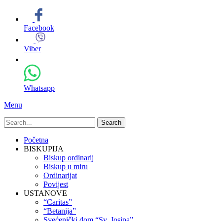
Facebook
Viber
Whatsapp
Menu
Search
for:
Primary
Skip
Početna
to
BISKUPIJA
Menu
content
Biskup ordinarij
Biskup u miru
Ordinarijat
Povijest
USTANOVE
“Caritas”
“Betanija”
Svećenički dom “Sv. Josipa”