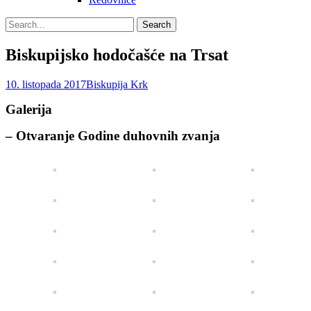
Search
Search
for:
Biskupijsko hodočašće na Trsat
Posted
Author
10. listopada 2017
Biskupija Krk
on
Galerija
– Otvaranje Godine duhovnih zvanja