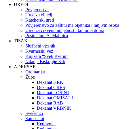
UREDI
Povjerenstva
Ured za obitelj
Katehetski ured
Povjerenstvo za zaštitu maloljetnika i ranjivih osoba
Ured za crkvenu umjetnost i kulturna dobra
Postulatura A. Mahnića
TISAK
Službeni vjesnik
Kvarnerski vez
Knjižara “Sveti Kvirin”
Izdanja Biskupije Krk
ADRESAR
Ordinarijat
Župe
Dekanat KRK
Dekanat CRES
Dekanat LOŠINJ
Dekanat OMIŠALJ
Dekanat RAB
Dekanat VRBNIK
Svećenici
Samostani
Redovnici
Redovnice