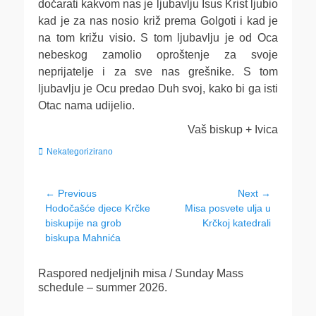
dočarati kakvom nas je ljubavlju Isus Krist ljubio
kad je za nas nosio križ prema Golgoti i kad je
na tom križu visio. S tom ljubavlju je od Oca
nebeskog zamolio oproštenje za svoje
neprijatelje i za sve nas grešnike. S tom
ljubavlju je Ocu predao Duh svoj, kako bi ga isti
Otac nama udijelio.
Vaš biskup + Ivica
Categories
Nekategorizirano
Navigacija
← Previous
Next →
Previous
Next
Hodočašće djece Krčke
Misa posvete ulja u
objava
post:
post:
biskupije na grob
Krčkoj katedrali
biskupa Mahnića
Raspored nedjeljnih misa / Sunday Mass
schedule – summer 2026.