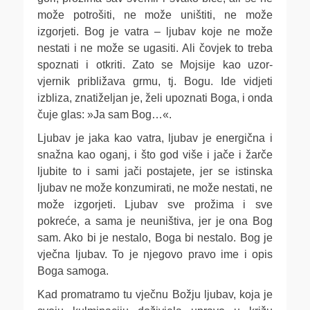
može potrošiti, ne može uništiti, ne može
izgorjeti. Bog je vatra – ljubav koje ne može
nestati i ne može se ugasiti. Ali čovjek to treba
spoznati i otkriti. Zato se Mojsije kao uzor-
vjernik približava grmu, tj. Bogu. Ide vidjeti
izbliza, znatiželjan je, želi upoznati Boga, i onda
čuje glas: »Ja sam Bog…«.
Ljubav je jaka kao vatra, ljubav je energična i
snažna kao oganj, i što god više i jače i žarče
ljubite to i sami jači postajete, jer se istinska
ljubav ne može konzumirati, ne može nestati, ne
može izgorjeti. Ljubav sve prožima i sve
pokreće, a sama je neuništiva, jer je ona Bog
sam. Ako bi je nestalo, Boga bi nestalo. Bog je
vječna ljubav. To je njegovo pravo ime i opis
Boga samoga.
Kad promatramo tu vječnu Božju ljubav, koja je