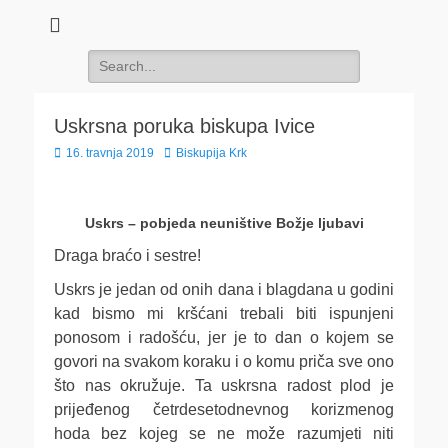
Search
for:
Uskrsna poruka biskupa Ivice
Posted
Author
16. travnja 2019
Biskupija Krk
on
Uskrs – pobjeda neuništive Božje ljubavi
Draga braćo i sestre!
Uskrs je jedan od onih dana i blagdana u godini
kad bismo mi kršćani trebali biti ispunjeni
ponosom i radošću, jer je to dan o kojem se
govori na svakom koraku i o komu priča sve ono
što nas okružuje. Ta uskrsna radost plod je
prijeđenog četrdesetodnevnog korizmenog
hoda bez kojeg se ne može razumjeti niti