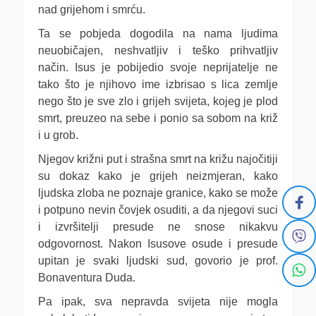
nad grijehom i smrću.
Ta se pobjeda dogodila na nama ljudima
neuobičajen, neshvatljiv i teško prihvatljiv
način. Isus je pobijedio svoje neprijatelje ne
tako što je njihovo ime izbrisao s lica zemlje
nego što je sve zlo i grijeh svijeta, kojeg je plod
smrt, preuzeo na sebe i ponio sa sobom na križ
i u grob.
Njegov križni put i strašna smrt na križu najočitiji
su dokaz kako je grijeh neizmjeran, kako
ljudska zloba ne poznaje granice, kako se može
i potpuno nevin čovjek osuditi, a da njegovi suci
i izvršitelji presude ne snose nikakvu
odgovornost. Nakon Isusove osude i presude
upitan je svaki ljudski sud, govorio je prof.
Bonaventura Duda.
Pa ipak, sva nepravda svijeta nije mogla