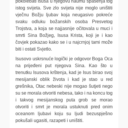
pokolebati Isusa u njegovu naumu spasenja tog
istog svijeta. Sve zlo svijeta nije moglo uništiti
vječnu Božju ljubav koja neugasivo pokreće
svaku odluku božanskih osoba Presvetog
Trojstva, a koja se najjasnije očitovala u muci i
smrti Sina Božjeg, Isusa Krista, koji je i kao
čovjek pokazao kako se i u najcrnjoj tami može
biti i ostati Svjetlo.
Isusovo uskrsnuće logički je odgovor Boga Oca
na prijeđeni put njegova Sina. Kao što u
trenutku Isusova krštenja, kad je Isus birao svoj
mesijanski oblik života i kad je stao u red
grešnika, Otac nebeski nije mogao šutjeti nego
su se morala otvoriti nebesa, tako i na koncu tog
i takvog mesijanskog puta grob se morao
otvoriti i smrt je morala ustuknuti pred onim
oceanom ljubavi koju su ljudi bezuspješno
pokušali ugasiti, razapeti i uništiti.