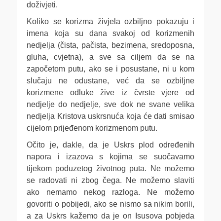
doživjeti.
Koliko se korizma živjela ozbiljno pokazuju i
imena koja su dana svakoj od korizmenih
nedjelja (čista, pačista, bezimena, sredoposna,
gluha, cvjetna), a sve sa ciljem da se na
započetom putu, ako se i posustane, ni u kom
slučaju ne odustane, već da se ozbiljne
korizmene odluke žive iz čvrste vjere od
nedjelje do nedjelje, sve dok ne svane velika
nedjelja Kristova uskrsnuća koja će dati smisao
cijelom prijeđenom korizmenom putu.
Očito je, dakle, da je Uskrs plod određenih
napora i izazova s kojima se suočavamo
tijekom poduzetog životnog puta. Ne možemo
se radovati ni zbog čega. Ne možemo slaviti
ako nemamo nekog razloga. Ne možemo
govoriti o pobijedi, ako se nismo sa nikim borili,
a za Uskrs kažemo da je on Isusova pobjeda