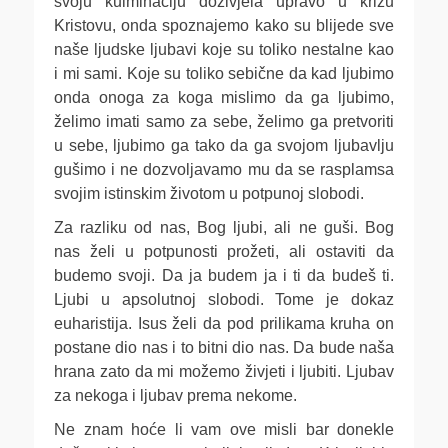
svoju kulminaciju doživjela upravo u križu
Kristovu, onda spoznajemo kako su blijede sve
naše ljudske ljubavi koje su toliko nestalne kao
i mi sami. Koje su toliko sebične da kad ljubimo
onda onoga za koga mislimo da ga ljubimo,
želimo imati samo za sebe, želimo ga pretvoriti
u sebe, ljubimo ga tako da ga svojom ljubavlju
gušimo i ne dozvoljavamo mu da se rasplamsa
svojim istinskim životom u potpunoj slobodi.
Za razliku od nas, Bog ljubi, ali ne guši. Bog
nas želi u potpunosti prožeti, ali ostaviti da
budemo svoji. Da ja budem ja i ti da budeš ti.
Ljubi u apsolutnoj slobodi. Tome je dokaz
euharistija. Isus želi da pod prilikama kruha on
postane dio nas i to bitni dio nas. Da bude naša
hrana zato da mi možemo živjeti i ljubiti. Ljubav
za nekoga i ljubav prema nekome.
Ne znam hoće li vam ove misli bar donekle