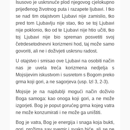
Isusovo je uskrsnuće plod njegovog cjelokupno
prijeđenog životnog puta i razapete ljubavi. I tko
se nad tim otajstvom Ljubavi nije zamislio, tko
pred tom Ljubavlju nije stao, tko se toj Ljubavi
nije poklonio, tko od te Ljubavi nije htio učiti, tko
toj Ljubavi nije bio spreman posvetiti svoj
četrdesetodnevni korizmeni hod, taj može samo
govoriti, ali ne i doživjeti uskrsnu radost.
U otajstvo i smisao ove Ljubavi na osobiti način
nas je uvela treća korizmena nedjelja s
Mojsijevim iskustvom i susretom s Bogom preko
grma koji gori, a ne sagorjeva (usp. Izl 3, 2-3).
Mojsije je na najdublji mogući način doživio
Boga samoga: kao onoga koji gori, a ne može
izgorjeti. Bog je poput gorućeg grma kojeg vatra
ne može konzumirati i ne može ga uništiti.
Bog je vatra, Bog je energija i snaga koja bukti,
gori, prožima sav svemir i svako biće, ali se ne