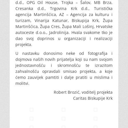
d.d., OPG Oil House, Trojka – Šalov, MB Brza,
Cresanka d.d., Trgovina Krk d.d., Turistička
agencija Martinšćica, AZ – Agencija za kulturu i
turizam, Vinarija Katunar, Biskupija Krk, Župa
Martinšćica, Župa Cres, Župa Mali Lošinj, Hrvatske
autoceste d.o.o., Jadrolinija. Hvala svakome tko je
dao svoj doprinos u organizaciji i realizaciji
projekta.
U nastavku donosimo neke od fotografija i
dojmova naših novih prijatelja koji su nam svojom
jednostavnošću i skromnošću te izrazitom
zahvalnošću opravdali smisao projekta, a koje
ćemo zauvijek pamtiti i dalje pratiti u mislima i
molitvi.
Robert Brozić, voditelj projekta
Caritas Biskupije Krk