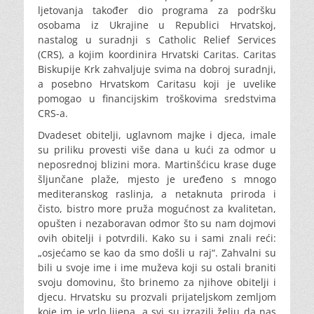
ljetovanja također dio programa za podršku
osobama iz Ukrajine u Republici Hrvatskoj,
nastalog u suradnji s Catholic Relief Services
(CRS), a kojim koordinira Hrvatski Caritas. Caritas
Biskupije Krk zahvaljuje svima na dobroj suradnji,
a posebno Hrvatskom Caritasu koji je uvelike
pomogao u financijskim troškovima sredstvima
CRS-a.
Dvadeset obitelji, uglavnom majke i djeca, imale
su priliku provesti više dana u kući za odmor u
neposrednoj blizini mora. Martinšćicu krase duge
šljunčane plaže, mjesto je uređeno s mnogo
mediteranskog raslinja, a netaknuta priroda i
čisto, bistro more pruža mogućnost za kvalitetan,
opušten i nezaboravan odmor što su nam dojmovi
ovih obitelji i potvrdili. Kako su i sami znali reći:
„osjećamo se kao da smo došli u raj“. Zahvalni su
bili u svoje ime i ime muževa koji su ostali braniti
svoju domovinu, što brinemo za njihove obitelji i
djecu. Hrvatsku su prozvali prijateljskom zemljom
koje im je vrlo lijepa, a svi su izrazili želju da nas