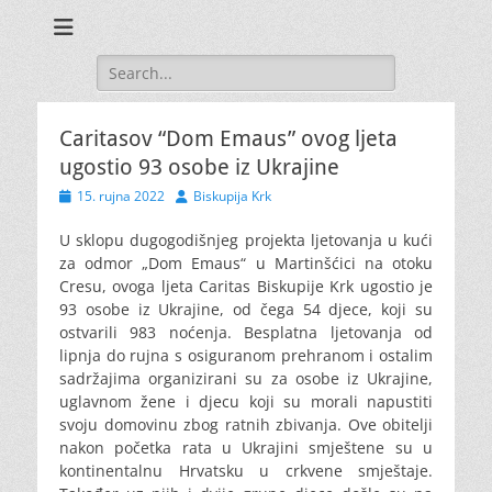
Search
for:
Caritasov “Dom Emaus” ovog ljeta
ugostio 93 osobe iz Ukrajine
Posted
Author
15. rujna 2022
Biskupija Krk
on
U sklopu dugogodišnjeg projekta ljetovanja u kući
za odmor „Dom Emaus“ u Martinšćici na otoku
Cresu, ovoga ljeta Caritas Biskupije Krk ugostio je
93 osobe iz Ukrajine, od čega 54 djece, koji su
ostvarili 983 noćenja.
Besplatna ljetovanja od
lipnja do rujna s osiguranom prehranom i ostalim
sadržajima organizirani su za osobe iz Ukrajine,
uglavnom žene i djecu koji su morali napustiti
svoju domovinu zbog ratnih zbivanja. Ove obitelji
nakon početka rata u Ukrajini smještene su u
kontinentalnu Hrvatsku u crkvene smještaje.