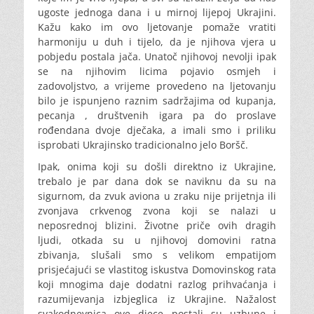
ugoste jednoga dana i u mirnoj lijepoj Ukrajini.
Kažu kako im ovo ljetovanje pomaže vratiti
harmoniju u duh i tijelo, da je njihova vjera u
pobjedu postala jača. Unatoč njihovoj nevolji ipak
se na njihovim licima pojavio osmjeh i
zadovoljstvo, a vrijeme provedeno na ljetovanju
bilo je ispunjeno raznim sadržajima od kupanja,
pecanja , društvenih igara pa do proslave
rođendana dvoje dječaka, a imali smo i priliku
isprobati Ukrajinsko tradicionalno jelo Boršč.
Ipak, onima koji su došli direktno iz Ukrajine,
trebalo je par dana dok se naviknu da su na
sigurnom, da zvuk aviona u zraku nije prijetnja ili
zvonjava crkvenog zvona koji se nalazi u
neposrednoj blizini. Životne priče ovih dragih
ljudi, otkada su u njihovoj domovini ratna
zbivanja, slušali smo s velikom empatijom
prisjećajući se vlastitog iskustva Domovinskog rata
koji mnogima daje dodatni razlog prihvaćanja i
razumijevanja izbjeglica iz Ukrajine. Nažalost
svakodnevnica ove djece postali su uzbune i