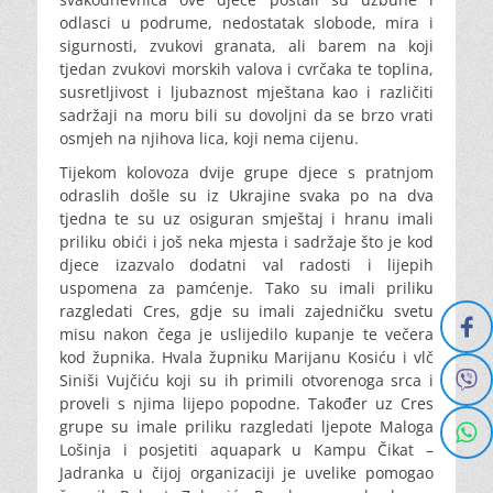
odlasci u podrume, nedostatak slobode, mira i
sigurnosti, zvukovi granata, ali barem na koji
tjedan zvukovi morskih valova i cvrčaka te toplina,
susretljivost i ljubaznost mještana kao i različiti
sadržaji na moru bili su dovoljni da se brzo vrati
osmjeh na njihova lica, koji nema cijenu.
Tijekom kolovoza dvije grupe djece s pratnjom
odraslih došle su iz Ukrajine svaka po na dva
tjedna te su uz osiguran smještaj i hranu imali
priliku obići i još neka mjesta i sadržaje što je kod
djece izazvalo dodatni val radosti i lijepih
uspomena za pamćenje. Tako su imali priliku
razgledati Cres, gdje su imali zajedničku svetu
misu nakon čega je uslijedilo kupanje te večera
kod župnika. Hvala župniku Marijanu Kosiću i vlč
Siniši Vujčiću koji su ih primili otvorenoga srca i
proveli s njima lijepo popodne. Također uz Cres
grupe su imale priliku razgledati ljepote Maloga
Lošinja i posjetiti aquapark u Kampu Čikat –
Jadranka u čijoj organizaciji je uvelike pomogao