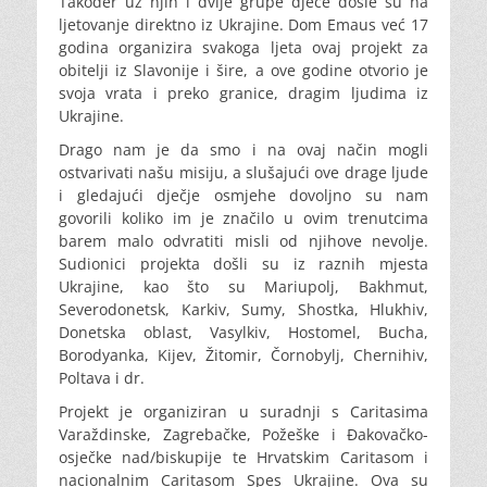
Također uz njih i dvije grupe djece došle su na
ljetovanje direktno iz Ukrajine. Dom Emaus već 17
godina organizira svakoga ljeta ovaj projekt za
obitelji iz Slavonije i šire, a ove godine otvorio je
svoja vrata i preko granice, dragim ljudima iz
Ukrajine.
Drago nam je da smo i na ovaj način mogli
ostvarivati našu misiju, a slušajući ove drage ljude
i gledajući dječje osmjehe dovoljno su nam
govorili koliko im je značilo u ovim trenutcima
barem malo odvratiti misli od njihove nevolje.
Sudionici projekta došli su iz raznih mjesta
Ukrajine, kao što su Mariupolj, Bakhmut,
Severodonetsk, Karkiv, Sumy, Shostka, Hlukhiv,
Donetska oblast, Vasylkiv, Hostomel, Bucha,
Borodyanka, Kijev, Žitomir, Čornobylj, Chernihiv,
Poltava i dr.
Projekt je organiziran u suradnji s Caritasima
Varaždinske, Zagrebačke, Požeške i Đakovačko-
osječke nad/biskupije te Hrvatskim Caritasom i
nacionalnim Caritasom Spes Ukrajine. Ova su