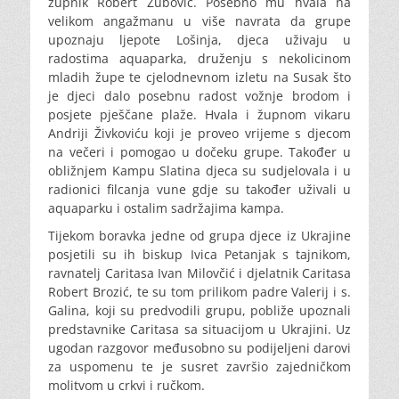
župnik Robert Zubović. Posebno mu hvala na
velikom angažmanu u više navrata da grupe
upoznaju ljepote Lošinja, djeca uživaju u
radostima aquaparka, druženju s nekolicinom
mladih župe te cjelodnevnom izletu na Susak što
je djeci dalo posebnu radost vožnje brodom i
posjete pješčane plaže. Hvala i župnom vikaru
Andriji Živkoviću koji je proveo vrijeme s djecom
na večeri i pomogao u dočeku grupe. Također u
obližnjem Kampu Slatina djeca su sudjelovala i u
radionici filcanja vune gdje su također uživali u
aquaparku i ostalim sadržajima kampa.
Tijekom boravka jedne od grupa djece iz Ukrajine
posjetili su ih biskup Ivica Petanjak s tajnikom,
ravnatelj Caritasa Ivan Milovčić i djelatnik Caritasa
Robert Brozić, te su tom prilikom padre Valerij i s.
Galina, koji su predvodili grupu, pobliže upoznali
predstavnike Caritasa sa situacijom u Ukrajini. Uz
ugodan razgovor međusobno su podijeljeni darovi
za uspomenu te je susret završio zajedničkom
molitvom u crkvi i ručkom.