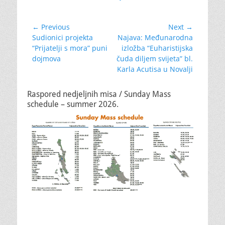
Navigacija
← Previous
Next →
Previous
Next
Sudionici projekta
Najava: Međunarodna
objava
post:
post:
“Prijatelji s mora” puni
izložba “Euharistijska
dojmova
čuda diljem svijeta” bl.
Karla Acutisa u Novalji
Raspored nedjeljnih misa / Sunday Mass
schedule – summer 2026.