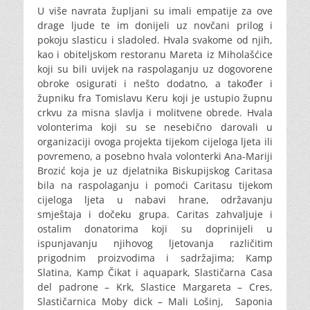
U više navrata župljani su imali empatije za ove
drage ljude te im donijeli uz novčani prilog i
pokoju slasticu i sladoled. Hvala svakome od njih,
kao i obiteljskom restoranu Mareta iz Miholašćice
koji su bili uvijek na raspolaganju uz dogovorene
obroke osigurati i nešto dodatno, a također i
župniku fra Tomislavu Keru koji je ustupio župnu
crkvu za misna slavlja i molitvene obrede. Hvala
volonterima koji su se nesebično darovali u
organizaciji ovoga projekta tijekom cijeloga ljeta ili
povremeno, a posebno hvala volonterki Ana-Mariji
Brozić koja je uz djelatnika Biskupijskog Caritasa
bila na raspolaganju i pomoći Caritasu tijekom
cijeloga ljeta u nabavi hrane, održavanju
smještaja i dočeku grupa. Caritas zahvaljuje i
ostalim donatorima koji su doprinijeli u
ispunjavanju njihovog ljetovanja različitim
prigodnim proizvodima i sadržajima; Kamp
Slatina, Kamp Čikat i aquapark, Slastičarna Casa
del padrone – Krk, Slastice Margareta – Cres,
Slastičarnica Moby dick – Mali Lošinj, Saponia