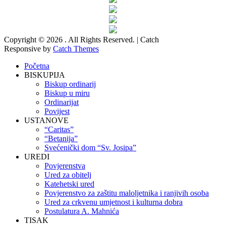
Copyright © 2026
. All Rights Reserved. | Catch
Responsive by
Catch Themes
Scroll
Početna
Up
BISKUPIJA
Biskup ordinarij
Biskup u miru
Ordinarijat
Povijest
USTANOVE
“Caritas”
“Betanija”
Svećenički dom “Sv. Josipa”
UREDI
Povjerenstva
Ured za obitelj
Katehetski ured
Povjerenstvo za zaštitu maloljetnika i ranjivih osoba
Ured za crkvenu umjetnost i kulturna dobra
Postulatura A. Mahnića
TISAK