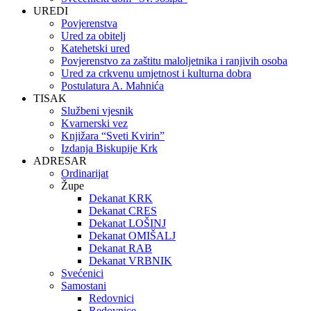
UREDI
Povjerenstva
Ured za obitelj
Katehetski ured
Povjerenstvo za zaštitu maloljetnika i ranjivih osoba
Ured za crkvenu umjetnost i kulturna dobra
Postulatura A. Mahnića
TISAK
Službeni vjesnik
Kvarnerski vez
Knjižara “Sveti Kvirin”
Izdanja Biskupije Krk
ADRESAR
Ordinarijat
Župe
Dekanat KRK
Dekanat CRES
Dekanat LOŠINJ
Dekanat OMIŠALJ
Dekanat RAB
Dekanat VRBNIK
Svećenici
Samostani
Redovnici
Redovnice