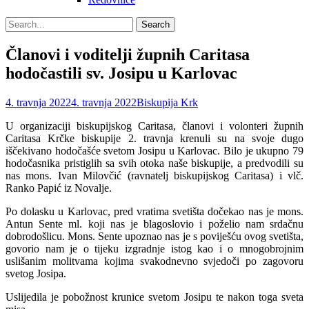
Search
Search
for:
Članovi i voditelji župnih Caritasa
hodočastili sv. Josipu u Karlovac
Posted
Author
4. travnja 2022
4. travnja 2022
Biskupija Krk
on
U organizaciji biskupijskog Caritasa, članovi i volonteri župnih
Caritasa Krčke biskupije 2. travnja krenuli su na svoje dugo
iščekivano hodočašće svetom Josipu u Karlovac. Bilo je ukupno 79
hodočasnika pristiglih sa svih otoka naše biskupije, a predvodili su
nas mons. Ivan Milovčić (ravnatelj biskupijskog Caritasa) i vlč.
Ranko Papić iz Novalje.
Po dolasku u Karlovac, pred vratima svetišta dočekao nas je mons.
Antun Sente ml. koji nas je blagoslovio i poželio nam srdačnu
dobrodošlicu. Mons. Sente upoznao nas je s poviješću ovog svetišta,
govorio nam je o tijeku izgradnje istog kao i o mnogobrojnim
uslišanim molitvama kojima svakodnevno svjedoči po zagovoru
svetog Josipa.
Uslijedila je pobožnost krunice svetom Josipu te nakon toga sveta