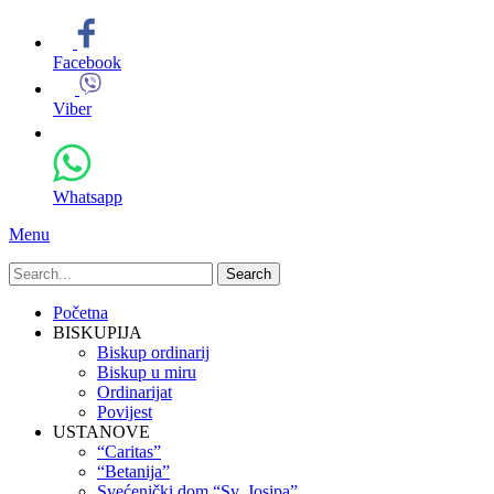
Facebook
Viber
Whatsapp
Menu
Search
for:
Primary
Skip
Početna
to
BISKUPIJA
Menu
content
Biskup ordinarij
Biskup u miru
Ordinarijat
Povijest
USTANOVE
“Caritas”
“Betanija”
Svećenički dom “Sv. Josipa”