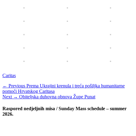
Categories
Caritas
Navigacija
Previous
← Previous
Prema Ukrajini krenula i treća pošiljka humanitarne
post:
pomoći Hrvatskog Caritasa
objava
Next
Next →
Obiteljska duhovna obnova Župe Punat
post:
Raspored nedjeljnih misa / Sunday Mass schedule – summer
2026.