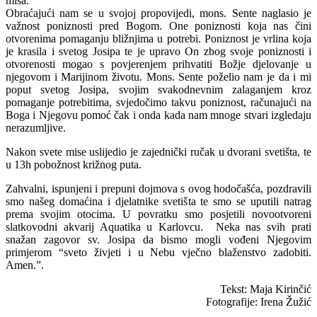
misa.
Obraćajući nam se u svojoj propovijedi, mons. Sente naglasio je
važnost poniznosti pred Bogom. One poniznosti koja nas čini
otvorenima pomaganju bližnjima u potrebi. Poniznost je vrlina koja
je krasila i svetog Josipa te je upravo On zbog svoje poniznosti i
otvorenosti mogao s povjerenjem prihvatiti Božje djelovanje u
njegovom i Marijinom životu. Mons. Sente poželio nam je da i mi
poput svetog Josipa, svojim svakodnevnim zalaganjem kroz
pomaganje potrebitima, svjedočimo takvu poniznost, računajući na
Boga i Njegovu pomoć čak i onda kada nam mnoge stvari izgledaju
nerazumljive.
Nakon svete mise uslijedio je zajednički ručak u dvorani svetišta, te
u 13h pobožnost križnog puta.
Zahvalni, ispunjeni i prepuni dojmova s ovog hodočašća, pozdravili
smo našeg domaćina i djelatnike svetišta te smo se uputili natrag
prema svojim otocima. U povratku smo posjetili novootvoreni
slatkovodni akvarij Aquatika u Karlovcu. Neka nas svih prati
snažan zagovor sv. Josipa da bismo mogli vođeni Njegovim
primjerom “sveto živjeti i u Nebu vječno blaženstvo zadobiti.
Amen.”.
Tekst: Maja Kirinčić
Fotografije: Irena Žužić