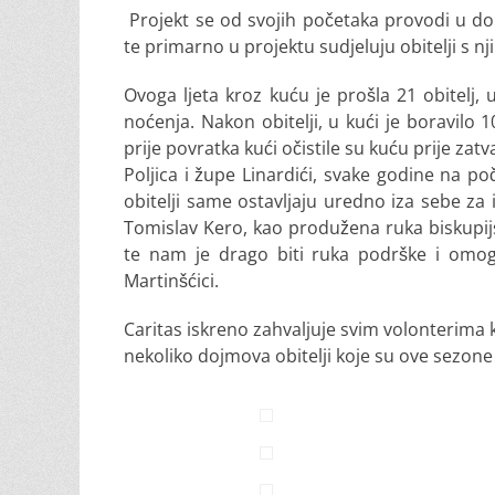
Projekt se od svojih početaka provodi u do
te primarno u projektu sudjeluju obitelji s n
Ovoga ljeta kroz kuću je prošla 21 obitelj,
noćenja. Nakon obitelji, u kući je boravilo 1
prije povratka kući očistile su kuću prije zat
Poljica i župe Linardići, svake godine na p
obitelji same ostavljaju uredno iza sebe za i
Tomislav Kero, kao produžena ruka biskupijsk
te nam je drago biti ruka podrške i omog
Martinšćici.
Caritas iskreno zahvaljuje svim volonterima
nekoliko dojmova obitelji koje su ove sezone 