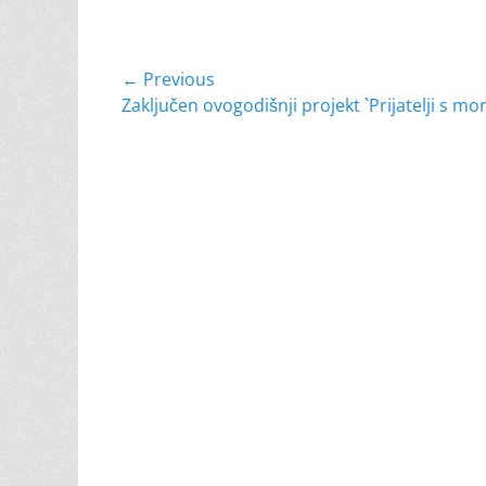
Navigacija
← Previous
Previous
Zaključen ovogodišnji projekt `Prijatelji s mor
objava
post: