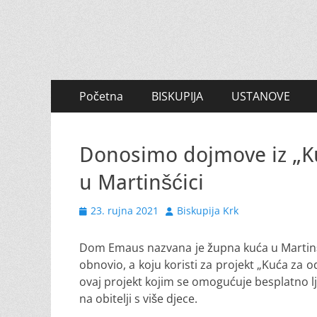
Primary
Skip
Početna
BISKUPIJA
USTANOVE
to
Menu
content
Donosimo dojmove iz „K
u Martinšćici
Posted
Author
23. rujna 2021
Biskupija Krk
on
Dom Emaus nazvana je župna kuća u Martinšći
obnovio, a koju koristi za projekt „Kuća za
ovaj projekt kojim se omogućuje besplatno l
na obitelji s više djece.