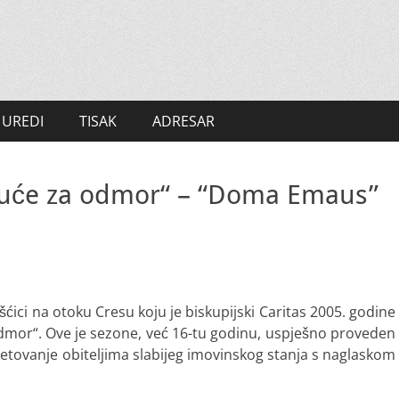
UREDI
TISAK
ADRESAR
uće za odmor“ – “Doma Emaus”
ci na otoku Cresu koju je biskupijski Caritas 2005. godine
 odmor“. Ove je sezone, već 16-tu godinu, uspješno proveden
jetovanje obiteljima slabijeg imovinskog stanja s naglaskom