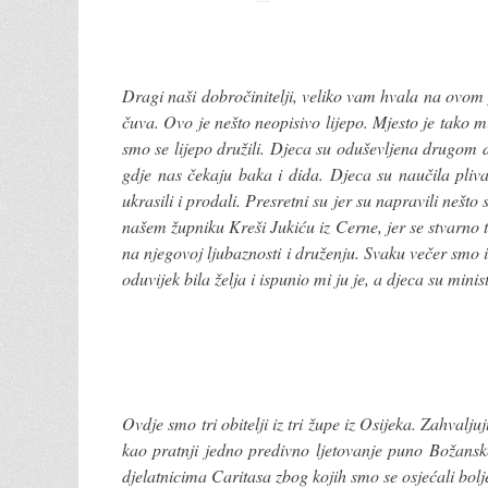
Dragi naši dobročinitelji, veliko vam hvala na ovom
čuva. Ovo je nešto neopisivo lijepo. Mjesto je tako m
smo se lijepo družili. Djeca su oduševljena drugom dje
gdje nas čekaju baka i dida. Djeca su naučila plivat
ukrasili i prodali. Presretni su jer su napravili nešt
našem župniku Kreši Jukiću iz Cerne, jer se stvarno tru
na njegovoj ljubaznosti i druženju. Svaku večer smo i
oduvijek bila želja i ispunio mi ju je, a djeca su minist
Ovdje smo tri obitelji iz tri župe iz Osijeka. Zahval
kao pratnji jedno predivno ljetovanje puno Božanske
djelatnicima Caritasa zbog kojih smo se osjećali bo