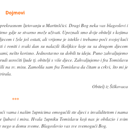
Dojmovi
 prekrasnom ljetovanju u Martinšćici. Dragi Bog neka vas blagoslovi i
irno gdje se stvarno može uživati. Upoznali smo dvije obitelji s kojima
com i žele još ostati, ali vrijeme je isteklo i trebamo poći svojoj kući
i i roniti i svaki dan su nalazili školjkice koje su sa drugom djecom
o sami, nešto korisno. Jednostavno su dobili tu ideju. Puno zahvaljujemo
di usrećiti ljude tj. obitelji s više djece. Zahvaljujemo i fra Tomislavu
šli na sv. misu. Zamolila sam fra Tomislava da čitam u crkvi, što mi je
rirala.
Obitelj iz Šiškovaca
***
jujući vama i našim župnicima omogućili ste djeci s invaliditetom i nama
 ljubavi i mira. Hvala župniku Tomislavu koji nas je obilazio i svim
lje nego u domu svome. Blagoslovio vas sve svemogući Bog.