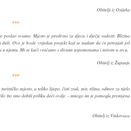
Obitelji iz Osijeka
***
 je poslao ovamo. Mjesto je predivno za djecu i dječje radosti. Blizina
 i duši. Ovo je hvale vrijedan projekt koji se nadam da će potrajati još
ju u njemu. Mi se kući vraćamo s divnim uspomenama i mirom u srcu.
Obitelj iz Županje
***
ističko mjesto, a toliko lijepo, čisti zrak, mir, tišina, odmor za tijelo
čilo što smo dobili priliku doći ovdje – mnogo im je pomogla promjena
Obitelj iz Vinkovaca