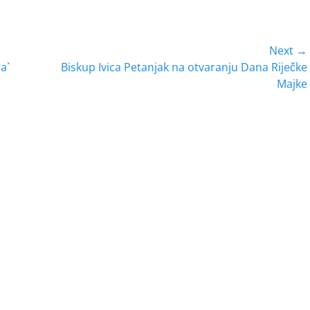
Next →
Next
a`
Biskup Ivica Petanjak na otvaranju Dana Riječke
post:
Majke