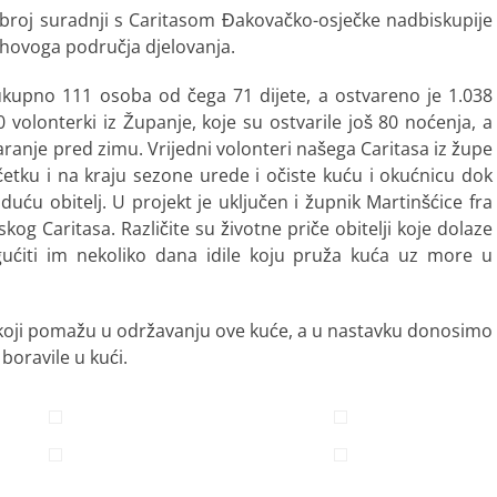
broj suradnji s Caritasom Đakovačko-osječke nadbiskupije
jihovoga područja djelovanja.
 ukupno 111 osoba od čega 71 dijete, a ostvareno je 1.038
0 volonterki iz Županje, koje su ostvarile još 80 noćenja, a
varanje pred zimu. Vrijedni volonteri našega Caritasa iz župe
očetku i na kraju sezone urede i očiste kuću i okućnicu dok
duću obitelj. U projekt je uključen i župnik Martinšćice fra
og Caritasa. Različite su životne priče obitelji koje dolaze
ućiti im nekoliko dana idile koju pruža kuća uz more u
 koji pomažu u održavanju ove kuće, a u nastavku donosimo
boravile u kući.