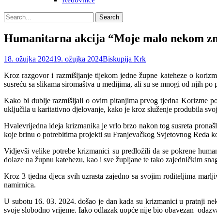
Search
Search
for:
Humanitarna akcija “Moje malo nekom zn
Posted
Author
18. ožujka 2024
19. ožujka 2024
Biskupija Krk
on
Kroz razgovor i razmišljanje tijekom jedne župne kateheze o kori
susreću sa slikama siromaštva u medijima, ali su se mnogi od njih po prvi
Kako bi dublje razmišljali o ovim pitanjima prvog tjedna Korizme p
uključila u karitativno djelovanje, kako je kroz služenje produbila svo
Hvalevrijedna ideja krizmanika je vrlo brzo nakon tog susreta pronašla
koje brinu o potrebitima projekti su Franjevačkog Svjetovnog Reda koj
Vidjevši velike potrebe krizmanici su predložili da se pokrene hu
dolaze na župnu katehezu, kao i sve župljane te tako zajedničkim sn
Kroz 3 tjedna djeca svih uzrasta zajedno sa svojim roditeljima marlji
namirnica.
U subotu 16. 03. 2024. došao je dan kada su krizmanici u pratnji neko
svoje slobodno vrijeme. Iako odlazak uopće nije bio obavezan odazval