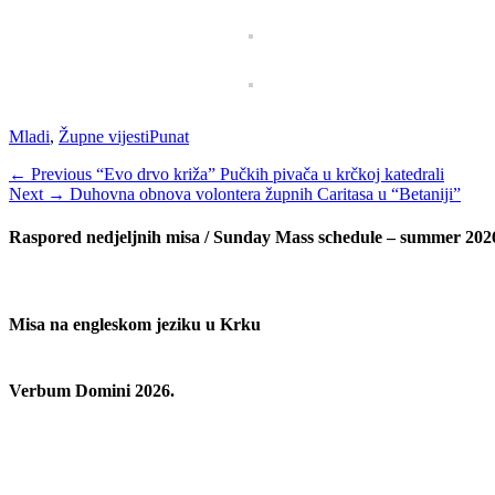
Categories
Tags
Mladi
,
Župne vijesti
Punat
Navigacija
Previous
← Previous
“Evo drvo križa” Pučkih pivača u krčkoj katedrali
Next
post:
Next →
Duhovna obnova volontera župnih Caritasa u “Betaniji”
objava
post:
Raspored nedjeljnih misa / Sunday Mass schedule – summer 202
Misa na engleskom jeziku u Krku
Verbum Domini 2026.