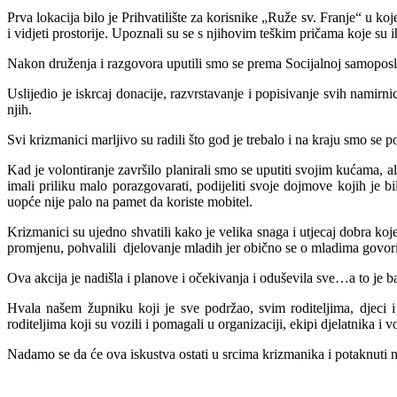
Prva lokacija bilo je Prihvatilište za korisnike „Ruže sv. Franje“ u k
i vidjeti prostorije. Upoznali su se s njihovim teškim pričama koje su ih 
Nakon druženja i razgovora uputili smo se prema Socijalnoj samoposlu
Uslijedio je iskrcaj donacije, razvrstavanje i popisivanje svih namirn
njih.
Svi krizmanici marljivo su radili što god je trebalo i na kraju smo se 
Kad je volontiranje završilo planirali smo se uputiti svojim kućama, 
imali priliku malo porazgovarati, podijeliti svoje dojmove kojih je b
uopće nije palo na pamet da koriste mobitel.
Krizmanici su ujedno shvatili kako je velika snaga i utjecaj dobra koj
promjenu, pohvalili djelovanje mladih jer obično se o mladima govo
Ova akcija je nadišla i planove i očekivanja i oduševila sve…a to je 
Hvala našem župniku koji je sve podržao, svim roditeljima, djeci 
roditeljima koji su vozili i pomagali u organizaciji, ekipi djelatnika i 
Nadamo se da će ova iskustva ostati u srcima krizmanika i potaknuti 