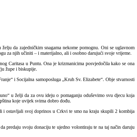
i su želju da zajedničkim snagama nekome pomognu.
Oni se uglavnom
gu za njih učiniti – i materijalno, ali i osobno darujući svoje vrijeme.
pnog Caritasa u Puntu. Ona je krizmanicima posvjedočila kako se ona
ju župe i biskupije.
. Franje“ i Socijalna samoposluga „Kruh Sv. Elizabete“. Obje stvarnosti
puno“ u želji da za ovu ideju o pomaganju oduševimo svu djecu koja
pština koje uvijek svima dobro dođu.
i i ostavljali svoj doprinos u Crkvi te smo na kraju skupili 2 kombija
da predaju svoju donaciju te ujedno volontiraju te na taj način daruju