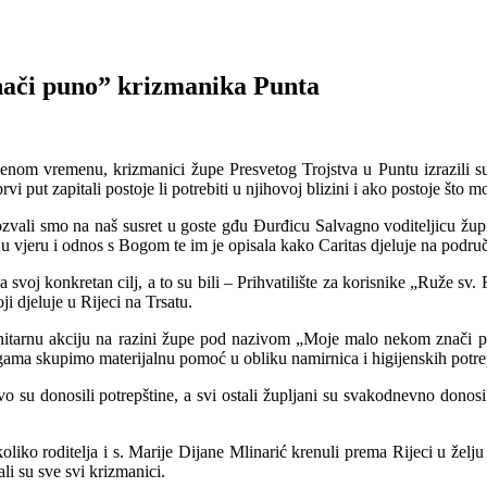
ači puno” krizmanika Punta
zmenom vremenu, krizmanici župe Presvetog Trojstva u Puntu izrazil
 put zapitali postoje li potrebiti u njihovoj blizini i ako postoje što mo
ozvali smo na naš susret u goste gđu Đurđicu Salvagno voditeljicu žu
ju vjeru i odnos s Bogom te im je opisala kako Caritas djeluje na područ
 svoj konkretan cilj, a to su bili – Prihvatilište za korisnike „Ruže sv
i djeluje u Rijeci na Trsatu.
manitarnu akciju na razini župe pod nazivom „Moje malo nekom znači 
agama skupimo materijalnu pomoć u obliku namirnica i higijenskih potre
vo su donosili potrepštine, a svi ostali župljani su svakodnevno donosil
liko roditelja i s. Marije Dijane Mlinarić krenuli prema Rijeci u želju 
i su sve svi krizmanici.