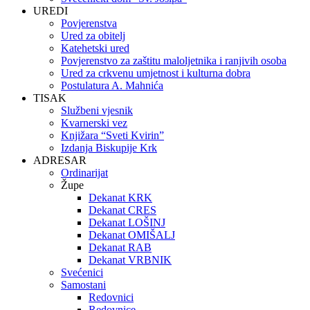
UREDI
Povjerenstva
Ured za obitelj
Katehetski ured
Povjerenstvo za zaštitu maloljetnika i ranjivih osoba
Ured za crkvenu umjetnost i kulturna dobra
Postulatura A. Mahnića
TISAK
Službeni vjesnik
Kvarnerski vez
Knjižara “Sveti Kvirin”
Izdanja Biskupije Krk
ADRESAR
Ordinarijat
Župe
Dekanat KRK
Dekanat CRES
Dekanat LOŠINJ
Dekanat OMIŠALJ
Dekanat RAB
Dekanat VRBNIK
Svećenici
Samostani
Redovnici
Redovnice