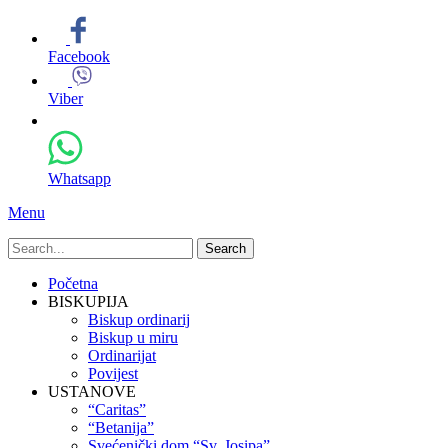
Facebook
Viber
Whatsapp
Menu
Search
for:
Primary
Skip
Početna
to
BISKUPIJA
Menu
content
Biskup ordinarij
Biskup u miru
Ordinarijat
Povijest
USTANOVE
“Caritas”
“Betanija”
Svećenički dom “Sv. Josipa”