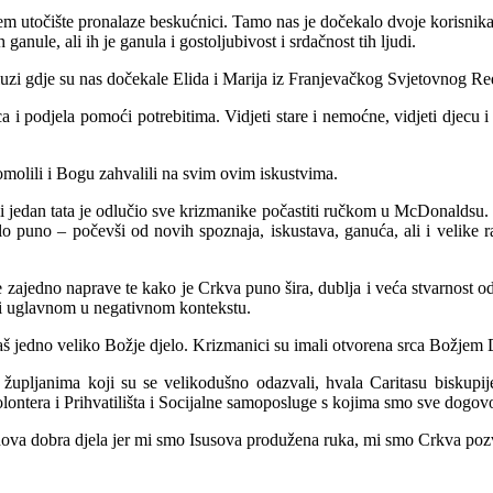
ojem utočište pronalaze beskućnici. Tamo nas je dočekalo dvoje korisnika 
ganule, ali ih je ganula i gostoljubivost i srdačnost tih ljudi.
zi gdje su nas dočekale Elida i Marija iz Franjevačkog Svjetovnog Reda
ica i podjela pomoći potrebitima. Vidjeti stare i nemoćne, vidjeti djec
pomolili i Bogu zahvalili na svim ovim iskustvima.
ali jedan tata je odlučio sve krizmanike počastiti ručkom u McDonaldsu.
ilo puno – počevši od novih spoznaja, iskustava, ganuća, ali i velike r
e zajedno naprave te kako je Crkva puno šira, dublja i veća stvarnost od 
ri uglavnom u negativnom kontekstu.
baš jedno veliko Božje djelo. Krizmanici su imali otvorena srca Božjem
i župljanima koji su se velikodušno odazvali, hvala Caritasu biskup
volontera i Prihvatilišta i Socijalne samoposluge s kojima smo sve dogovori
nova dobra djela jer mi smo Isusova produžena ruka, mi smo Crkva pozva