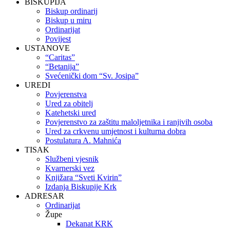
BISKUPIJA
Biskup ordinarij
Biskup u miru
Ordinarijat
Povijest
USTANOVE
“Caritas”
“Betanija”
Svećenički dom “Sv. Josipa”
UREDI
Povjerenstva
Ured za obitelj
Katehetski ured
Povjerenstvo za zaštitu maloljetnika i ranjivih osoba
Ured za crkvenu umjetnost i kulturna dobra
Postulatura A. Mahnića
TISAK
Službeni vjesnik
Kvarnerski vez
Knjižara “Sveti Kvirin”
Izdanja Biskupije Krk
ADRESAR
Ordinarijat
Župe
Dekanat KRK