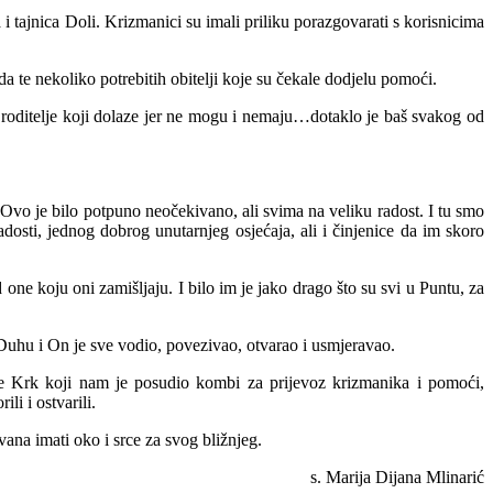
i tajnica Doli. Krizmanici su imali priliku porazgovarati s korisnicima
 te nekoliko potrebitih obitelji koje su čekale dodjelu pomoći.
u i roditelje koji dolaze jer ne mogu i nemaju…dotaklo je baš svakog od
 Ovo je bilo potpuno neočekivano, ali svima na veliku radost. I tu smo
adosti, jednog dobrog unutarnjeg osjećaja, ali i činjenice da im skoro
one koju oni zamišljaju. I bilo im je jako drago što su svi u Puntu, za
 Duhu i On je sve vodio, povezivao, otvarao i usmjeravao.
ije Krk koji nam je posudio kombi za prijevoz krizmanika i pomoći,
li i ostvarili.
na imati oko i srce za svog bližnjeg.
s. Marija Dijana Mlinarić