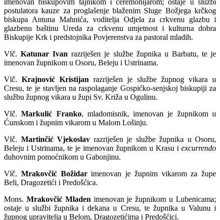
imenovan biskupovim tajnikom i ceremonijarom; ostaje u službi
postulatora kauze za proglašenje blaženim Sluge Božjega krčkog
biskupa Antuna Mahnića, voditelja Odjela za crkvenu glazbu i
glazbenu baštinu Ureda za crkvenu umjetnost i kulturna dobra
Biskupije Krk i predstojnika Povjerenstva za pastoral mladih.
Vlč.
Katunar Ivan
razriješen je službe župnika u Barbatu, te je
imenovan župnikom u Osoru, Beleju i Ustrinama.
Vlč.
Krajnović Kristijan
razriješen je službe župnog vikara u
Cresu, te je stavljen na raspolaganje Gospićko-senjskoj biskupiji za
službu župnog vikara u župi Sv. Križa u Ogulinu.
Vlč.
Markulić Franko
, mladomisnik, imenovan je župnikom u
Ćunskom i župnim vikarom u Malom Lošinju.
Vlč.
Martinčić Vjekoslav
razriješen je službe župnika u Osoru,
Beleju i Ustrinama, te je imenovan župnikom u Krasu i
excurrendo
duhovnim pomoćnikom u Gabonjinu.
Vlč.
Mrakovčić Božidar
imenovan je župnim vikarom za župe
Beli, Dragozetići i Predošćica.
Mons.
Mrakovčić Mladen
imenovan je župnikom u Lubenicama;
ostaje u službi župnika i dekana u Cresu, te župnika u Valunu i
župnog upravitelja u Belom, Dragozetićima i Predošćici.