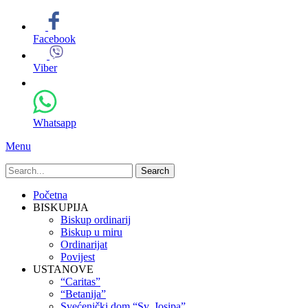
Facebook
Viber
Whatsapp
Menu
Search
for:
Primary
Skip
Početna
to
BISKUPIJA
Menu
content
Biskup ordinarij
Biskup u miru
Ordinarijat
Povijest
USTANOVE
“Caritas”
“Betanija”
Svećenički dom “Sv. Josipa”