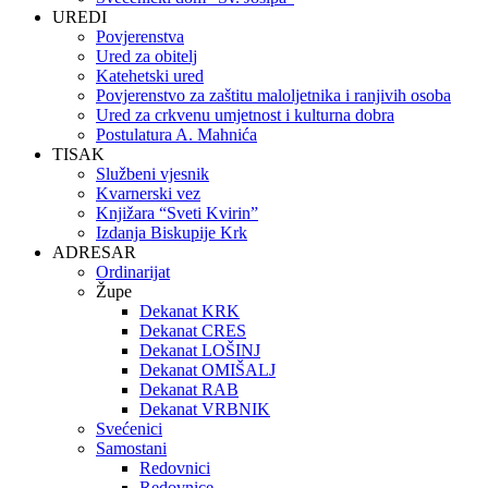
UREDI
Povjerenstva
Ured za obitelj
Katehetski ured
Povjerenstvo za zaštitu maloljetnika i ranjivih osoba
Ured za crkvenu umjetnost i kulturna dobra
Postulatura A. Mahnića
TISAK
Službeni vjesnik
Kvarnerski vez
Knjižara “Sveti Kvirin”
Izdanja Biskupije Krk
ADRESAR
Ordinarijat
Župe
Dekanat KRK
Dekanat CRES
Dekanat LOŠINJ
Dekanat OMIŠALJ
Dekanat RAB
Dekanat VRBNIK
Svećenici
Samostani
Redovnici
Redovnice