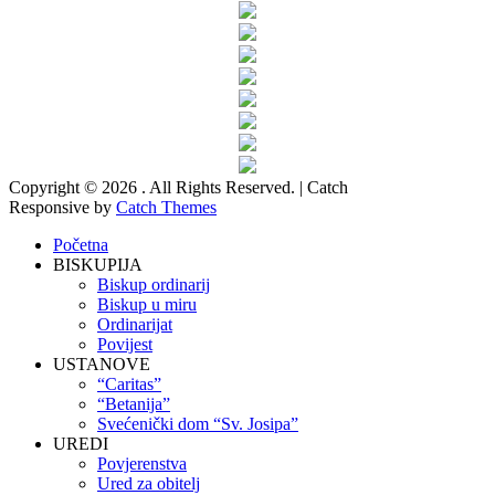
Copyright © 2026
. All Rights Reserved. | Catch
Responsive by
Catch Themes
Scroll
Početna
Up
BISKUPIJA
Biskup ordinarij
Biskup u miru
Ordinarijat
Povijest
USTANOVE
“Caritas”
“Betanija”
Svećenički dom “Sv. Josipa”
UREDI
Povjerenstva
Ured za obitelj