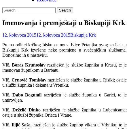
Search
Search
for:
Imenovanja i premještaji u Biskupiji Krk
Posted
Author
12. kolovoza 2015
12. kolovoza 2015
Biskupija Krk
on
Prema odluci krčkog biskupa mons. Ivice Petanjka ovog su ljeta u
Biskupiji Krk izvršene neke promjene u svećeničkim službama.
Donosimo ih u nastavku.
Vlč.
Boras Krunoslav
razriješen je službe župnika u Krasu, te je
imenovan župnikom u Barbatu.
Vlč.
Crnović Tomislav
razriješen je službe župnika u Risiki; ostaje
u službi župnika i dekana u Vrbniku.
Vlč.
Dabo Bogumil
razriješen je službe župnika u Garici, te je
umirovljen.
Vlč.
Deželić Dinko
razriješen je službe župnika u Lubenicama;
ostaje u službi župnika Orleca i Vrane.
Vlč.
Ilijić Saša
, razriješen je službe župnog vikara u Vrbniku, te je