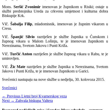
Mons.
Seršić Zvonimir
imenovan je župnikom u Risiki; ostaje u
službi predstojnika Ureda za crkvenu umjetnost i kulturna dobra
Biskupije Krk.
Vlč.
Šabalja Filip
, mladomisnik, imenovan je župnim vikarom u
Cresu.
Vlč.
Španjić Silvio
razriješen je službe župnika u Ćunskom i
župnog vikara u Malom Lošinju, te je imenovan župnikom u
Nerezinama, Svetom Jakovu i Punti Križa.
Vlč.
Turčić Anton
razriješen je službe župnog vikara u Rabu, te je
umirovljen.
Vlč.
Žic Mate
razriješen je službe župnika u Nerezinama, Svetom
Jakovu i Punti Križa, te je imenovan župnikom u Garici.
Svećenici nastupaju na nove službe u nedjelju, 30. kolovoza 2015.
Categories
Svećenici
Navigacija
Previous
← Previous
Ljetni broj Kvarnerskog veza
Next
post:
Next →
Zahvala biskupa Valtera
objava
post: