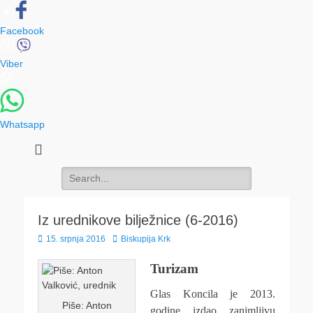
Facebook
Viber
Whatsapp
Search
for:
Iz urednikove bilježnice (6-2016)
Posted
Author
15. srpnja 2016
Biskupija Krk
on
Turizam
Glas Koncila je 2013.
Piše: Anton
godine izdao zanimljivu