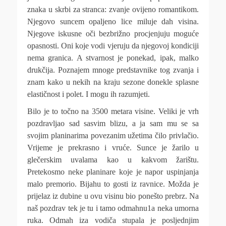
znaka u skrbi za stranca: zvanje ovijeno romantikom.
Njegovo suncem opaljeno lice miluje dah visina.
Njegove iskusne oči bezbrižno procjenjuju moguće
opasnosti. Oni koje vodi vjeruju da njegovoj kondiciji
nema granica. A stvarnost je ponekad, ipak, malko
drukčija. Poznajem mnoge predstavnike tog zvanja i
znam kako u nekih na kraju sezone donekle splasne
elastičnost i polet. I mogu ih razumjeti.
Bilo je to točno na 3500 metara visine. Veliki je vrh
pozdravljao sad sasvim blizu, a ja sam mu se sa
svojim planinarima povezanim užetima čilo privlačio.
Vrijeme je prekrasno i vruće. Sunce je žarilo u
glečerskim uvalama kao u kakvom žarištu.
Pretekosmo neke planinare koje je napor uspinjanja
malo premorio. Bijahu to gosti iz ravnice. Možda je
prijelaz iz dubine u ovu visinu bio ponešto prebrz. Na
naš pozdrav tek je tu i tamo odmahnu1a neka umorna
ruka. Odmah iza vodiča stupala je posljednjim