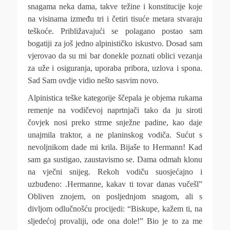
snagama neka dama, takve težine i konstitucije koje
na visinama između tri i četiri tisuće metara stvaraju
teškoće. Približavajući se polagano postao sam
bogatiji za još jedno alpinističko iskustvo. Dosad sam
vjerovao da su mi bar donekle poznati oblici vezanja
za uže i osiguranja, uporaba pribora, uzlova i spona.
Sad Sam ovdje vidio nešto sasvim novo.
Alpinistica teške kategorije ščepala je objema rukama
remenje na vodičevoj naprtnjači tako da ju siroti
čovjek nosi preko strme snježne padine, kao daje
unajmila traktor, a ne planinskog vodiča. Sućut s
nevoljnikom dade mi krila. Bijaše to Hermann! Kad
sam ga sustigao, zaustavismo se. Dama odmah klonu
na vječni snijeg. Rekoh vodiču suosjećajno i
uzbuđeno: .Hermanne, kakav ti tovar danas vučešl”
Obliven znojem, on posljednjom snagom, ali s
divljom odlučnošću procijedi: “Biskupe, kažem ti, na
sljedećoj provaliji, ode ona dole!” Bio je to za me