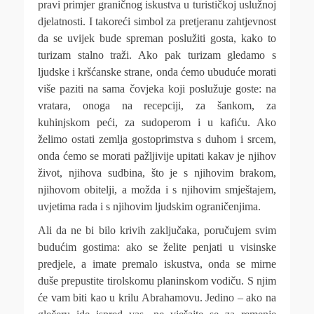
pravi primjer graničnog iskustva u turističkoj uslužnoj
djelatnosti. I takoreći simbol za pretjeranu zahtjevnost
da se uvijek bude spreman poslužiti gosta, kako to
turizam stalno traži. Ako pak turizam gledamo s
ljudske i kršćanske strane, onda ćemo ubuduće morati
više paziti na sama čovjeka koji poslužuje goste: na
vratara, onoga na recepciji, za šankom, za
kuhinjskom peći, za sudoperom i u kafiću. Ako
želimo ostati zemlja gostoprimstva s duhom i srcem,
onda ćemo se morati pažljivije upitati kakav je njihov
život, njihova sudbina, što je s njihovim brakom,
njihovom obitelji, a možda i s njihovim smještajem,
uvjetima rada i s njihovim ljudskim ograničenjima.
Ali da ne bi bilo krivih zaključaka, poručujem svim
budućim gostima: ako se želite penjati u visinske
predjele, a imate premalo iskustva, onda se mirne
duše prepustite tirolskomu planinskom vodiču. S njim
će vam biti kao u krilu Abrahamovu. Jedino – ako na