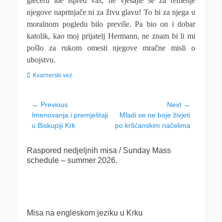
glečeru ide ispred vas, ne vješajte se za remenje
njegove naprtnjače ni za živu glavu! To bi za njega u
moralnom pogledu bilo previše. Pa bio on i dobar
katolik, kao moj prijatelj Hermann, ne znam bi li mi
pošlo za rukom omesti njegove mračne misli o
ubojstvu.
Categories
Kvarnerski vez
Navigacija
← Previous
Next →
Previous
Next
Imenovanja i premještaji
Mladi se ne boje živjeti
objava
post:
post:
u Biskupiji Krk
po kršćanskim načelima
Raspored nedjeljnih misa / Sunday Mass
schedule – summer 2026.
Misa na engleskom jeziku u Krku