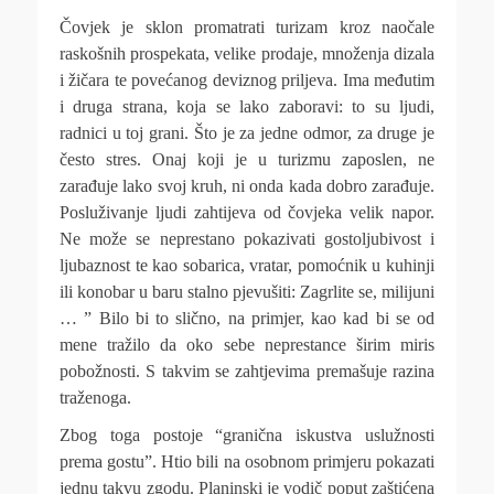
Čovjek je sklon promatrati turizam kroz naočale
raskošnih prospekata, velike prodaje, množenja dizala
i žičara te povećanog deviznog priljeva. Ima međutim
i druga strana, koja se lako zaboravi: to su ljudi,
radnici u toj grani. Što je za jedne odmor, za druge je
često stres. Onaj koji je u turizmu zaposlen, ne
zarađuje lako svoj kruh, ni onda kada dobro zarađuje.
Posluživanje ljudi zahtijeva od čovjeka velik napor.
Ne može se neprestano pokazivati gostoljubivost i
ljubaznost te kao sobarica, vratar, pomoćnik u kuhinji
ili konobar u baru stalno pjevušiti: Zagrlite se, milijuni
… ” Bilo bi to slično, na primjer, kao kad bi se od
mene tražilo da oko sebe neprestance širim miris
pobožnosti. S takvim se zahtjevima premašuje razina
traženoga.
Zbog toga postoje “granična iskustva uslužnosti
prema gostu”. Htio bili na osobnom primjeru pokazati
jednu takvu zgodu. Planinski je vodič poput zaštićena