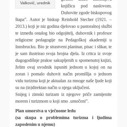
Valković, urednik
knjižicu pod naslovom.
Duhovite zgode biskupovog
štapa”. Autor je biskup Reinhold Stecher (1921. –
2013.) koji je niz godina djelovao u pastoralnoj službi
te između ostalog bio odgojitelj, duhovnik i profesor
religiozne pedagogije na Pedagoškoj akademiji u
Innsbrucku. Bio je strastveni planinar, pisac i slikar, te
je sam ilustrirao svoja brojna djela. Iz crtica iz svoje
dugogodišnje prakse sakupljenih u spomenutoj knjizi,
želim ovaj uvodnik ispuniti jednom u kojoj on na
zoran i pomalo duhovit način promišlja o jednom
vidu turizma koji je aktualan za mnoge naše ljude koji
su na (in)direktan način u njega uključeni.
Snijeg i zimski turizam iz njegove priče zamijenite
morem i turizmom u koji smo .umočeni”.
Plan umorstva u vječnome ledu
(sa skupa o problemima turizma i ljudima
zaposlenim u njemu)