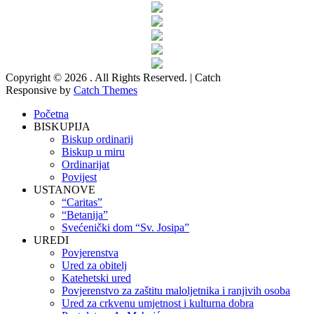
Copyright © 2026
. All Rights Reserved. | Catch
Responsive by
Catch Themes
Scroll
Početna
Up
BISKUPIJA
Biskup ordinarij
Biskup u miru
Ordinarijat
Povijest
USTANOVE
“Caritas”
“Betanija”
Svećenički dom “Sv. Josipa”
UREDI
Povjerenstva
Ured za obitelj
Katehetski ured
Povjerenstvo za zaštitu maloljetnika i ranjivih osoba
Ured za crkvenu umjetnost i kulturna dobra