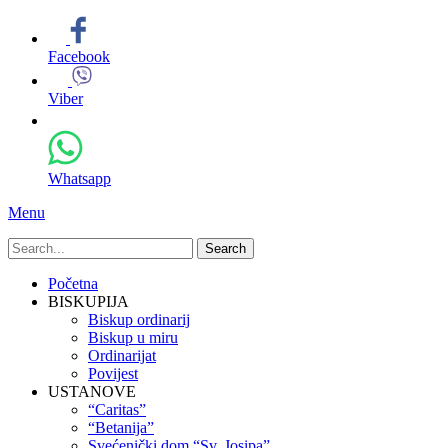
Facebook
Viber
Whatsapp
Menu
Search
for:
Primary
Skip
Početna
to
BISKUPIJA
Menu
content
Biskup ordinarij
Biskup u miru
Ordinarijat
Povijest
USTANOVE
“Caritas”
“Betanija”
Svećenički dom “Sv. Josipa”