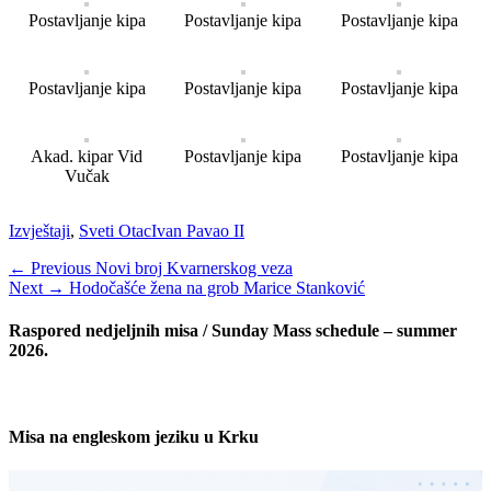
Postavljanje kipa
Postavljanje kipa
Postavljanje kipa
Postavljanje kipa
Postavljanje kipa
Postavljanje kipa
Akad. kipar Vid
Postavljanje kipa
Postavljanje kipa
Vučak
Categories
Tags
Izvještaji
,
Sveti Otac
Ivan Pavao II
Navigacija
Previous
← Previous
Novi broj Kvarnerskog veza
Next
post:
Next →
Hodočašće žena na grob Marice Stanković
objava
post:
Raspored nedjeljnih misa / Sunday Mass schedule – summer
2026.
Misa na engleskom jeziku u Krku