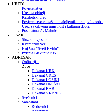
UREDI
Povjerenstva
Ured za obitelj
Katehetski ured
Povjerenstvo za zaštitu maloljetnika i ranjivih osoba
Ured za crkvenu umjetnost i kulturna dobra
Postulatura A. Mahnića
TISAK
Službeni vjesnik
Kvarnerski vez
Knjižara “Sveti Kvirin”
Izdanja Biskupije Krk
ADRESAR
Ordinarijat
Župe
Dekanat KRK
Dekanat CRES
Dekanat LOŠINJ
Dekanat OMIŠALJ
Dekanat RAB
Dekanat VRBNIK
Svećenici
Samostani
Redovnici
Redovnice