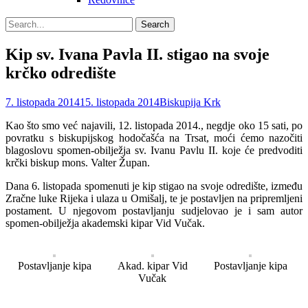
Search
Search
for:
Kip sv. Ivana Pavla II. stigao na svoje
krčko odredište
Posted
Author
7. listopada 2014
15. listopada 2014
Biskupija Krk
on
Kao što smo već najavili, 12. listopada 2014., negdje oko 15 sati, po
povratku s biskupijskog hodočašća na Trsat, moći ćemo nazočiti
blagoslovu spomen-obilježja sv. Ivanu Pavlu II.
koje će predvoditi
krčki biskup mons. Valter Župan.
Dana 6. listopada spomenuti je kip stigao na svoje odredište, između
Zračne luke Rijeka i ulaza u Omišalj, te je postavljen na pripremljeni
postament. U njegovom postavljanju sudjelovao je i sam autor
spomen-obilježja akademski kipar Vid Vučak.
Postavljanje kipa
Akad. kipar Vid
Postavljanje kipa
Vučak