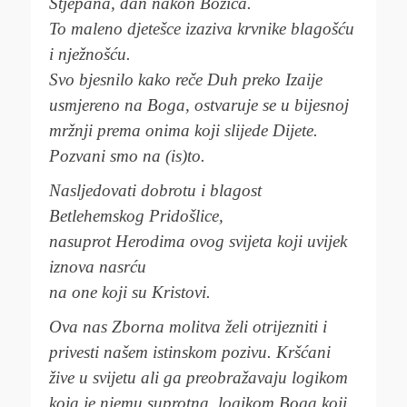
Stjepana, dan nakon Božića.
To maleno djetešce izaziva krvnike blagošću
i nježnošću.
Svo bjesnilo kako reče Duh preko Izaije
usmjereno na Boga, ostvaruje se u bijesnoj
mržnji prema onima koji slijede Dijete.
Pozvani smo na (is)to.
Nasljedovati dobrotu i blagost
Betlehemskog Pridošlice,
nasuprot Herodima ovog svijeta koji uvijek
iznova nasrću
na one koji su Kristovi.
Ova nas Zborna molitva želi otrijezniti i
privesti našem istinskom pozivu. Kršćani
žive u svijetu ali ga preobražavaju logikom
koja je njemu suprotna, logikom Boga koji