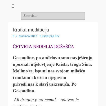
Search
for:
Kratka meditacija
Posted
Author
2. prosinca 2017
Biskupija Krk
on
ČETVRTA NEDJELJA DOŠAŠĆA
Gospodine, po anđelovu smo navještenju
upoznali utjelovljenje Krista, tvoga Sina.
Molimo te, ispuni nas svojom milošću
i mukom i križem njegovim
privedi nas k slavi uskrsnuća. Po
Gospodinu.
Ali drugog puta nema! – odavno je