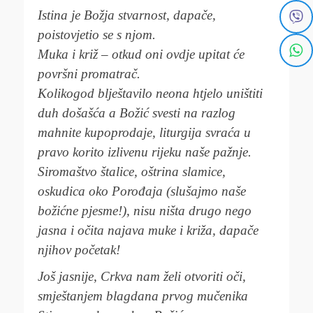
Istina je Božja stvarnost, dapače,
poistovjetio se s njom.
Muka i križ – otkud oni ovdje upitat će
površni promatrač.
Kolikogod blještavilo neona htjelo uništiti
duh došašća a Božić svesti na razlog
mahnite kupoprodaje, liturgija svraća u
pravo korito izlivenu rijeku naše pažnje.
Siromaštvo štalice, oštrina slamice,
oskudica oko Porođaja (slušajmo naše
božićne pjesme!), nisu ništa drugo nego
jasna i očita najava muke i križa, dapače
njihov početak!
Još jasnije, Crkva nam želi otvoriti oči,
smještanjem blagdana prvog mučenika