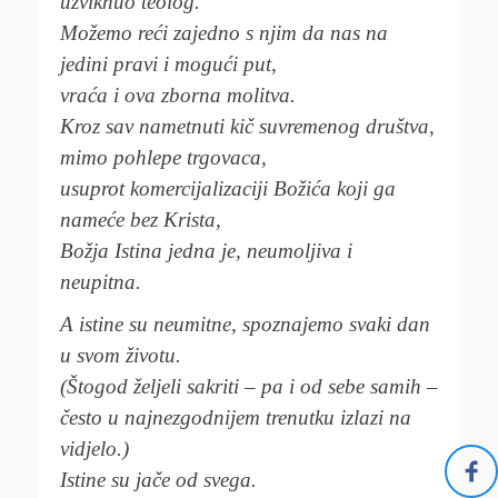
uzviknuo teolog.
Možemo reći zajedno s njim da nas na
jedini pravi i mogući put,
vraća i ova zborna molitva.
Kroz sav nametnuti kič suvremenog društva,
mimo pohlepe trgovaca,
usuprot komercijalizaciji Božića koji ga
nameće bez Krista,
Božja Istina jedna je, neumoljiva i
neupitna.
A istine su neumitne, spoznajemo svaki dan
u svom životu.
(Štogod željeli sakriti – pa i od sebe samih –
često u najnezgodnijem trenutku izlazi na
vidjelo.)
Istine su jače od svega.