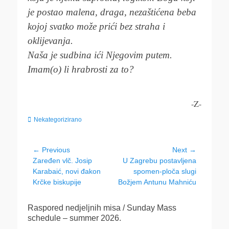
je postao malena, draga, nezaštićena beba
kojoj svatko može prići bez straha i
oklijevanja.
Naša je sudbina ići Njegovim putem.
Imam(o) li hrabrosti za to?
-Z-
Categories
Nekategorizirano
Navigacija
← Previous
Next →
Previous
Next
Zaređen vlč. Josip
U Zagrebu postavljena
objava
post:
post:
Karabaić, novi đakon
spomen-ploča slugi
Krčke biskupije
Božjem Antunu Mahniću
Raspored nedjeljnih misa / Sunday Mass
schedule – summer 2026.