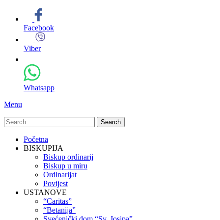
Facebook
Viber
Whatsapp
Menu
Search
for:
Primary
Skip
Početna
to
BISKUPIJA
Menu
content
Biskup ordinarij
Biskup u miru
Ordinarijat
Povijest
USTANOVE
“Caritas”
“Betanija”
Svećenički dom “Sv. Josipa”