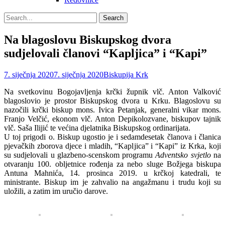
Search
Search
for:
Na blagoslovu Biskupskog dvora
sudjelovali članovi “Kapljica” i “Kapi”
Posted
Author
7. siječnja 2020
7. siječnja 2020
Biskupija Krk
on
Na svetkovinu Bogojavljenja krčki župnik vlč. Anton Valković
blagoslovio je prostor Biskupskog dvora u Krku.
Blagoslovu su
nazočili krčki biskup mons. Ivica Petanjak, generalni vikar mons.
Franjo Velčić, ekonom vlč. Anton Depikolozvane, biskupov tajnik
vlč. Saša Ilijić te većina djelatnika Biskupskog ordinarijata.
U toj prigodi o. Biskup ugostio je i sedamdesetak članova i članica
pjevačkih zborova djece i mladih, “Kapljica” i “Kapi” iz Krka, koji
su sudjelovali u glazbeno-scenskom programu
Adventsko svjetlo
na
otvaranju 100. obljetnice rođenja za nebo sluge Božjega biskupa
Antuna Mahnića, 14. prosinca 2019. u krčkoj katedrali, te
ministrante. Biskup im je zahvalio na angažmanu i trudu koji su
uložili, a zatim im uručio darove.