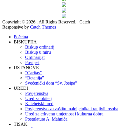
Copyright © 2026
. All Rights Reserved. | Catch
Responsive by
Catch Themes
Scroll
Početna
Up
BISKUPIJA
Biskup ordinarij
Biskup u miru
Ordinarijat
Povijest
USTANOVE
“Caritas”
“Betanija”
Svećenički dom “Sv. Josipa”
UREDI
Povjerenstva
Ured za obitelj
Katehetski ured
Povjerenstvo za zaštitu maloljetnika i ranjivih osoba
Ured za crkvenu umjetnost i kulturna dobra
Postulatura A. Mahnića
TISAK