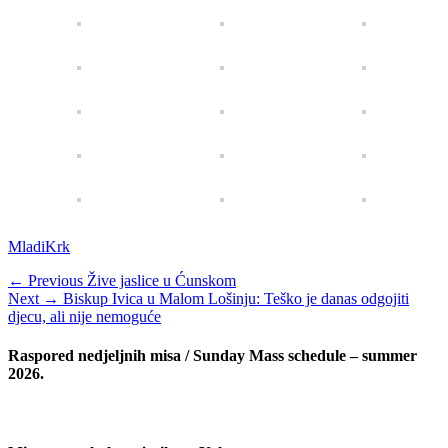
Categories
Tags
Mladi
Krk
Navigacija
Previous
← Previous
Žive jaslice u Ćunskom
Next
post:
Next →
Biskup Ivica u Malom Lošinju: Teško je danas odgojiti
objava
post:
djecu, ali nije nemoguće
Raspored nedjeljnih misa / Sunday Mass schedule – summer
2026.