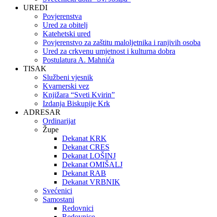
UREDI
Povjerenstva
Ured za obitelj
Katehetski ured
Povjerenstvo za zaštitu maloljetnika i ranjivih osoba
Ured za crkvenu umjetnost i kulturna dobra
Postulatura A. Mahnića
TISAK
Službeni vjesnik
Kvarnerski vez
Knjižara “Sveti Kvirin”
Izdanja Biskupije Krk
ADRESAR
Ordinarijat
Župe
Dekanat KRK
Dekanat CRES
Dekanat LOŠINJ
Dekanat OMIŠALJ
Dekanat RAB
Dekanat VRBNIK
Svećenici
Samostani
Redovnici
Redovnice