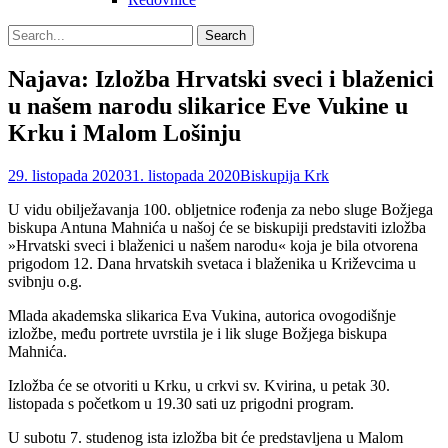
Search
Search
for:
Najava: Izložba Hrvatski sveci i blaženici
u našem narodu slikarice Eve Vukine u
Krku i Malom Lošinju
Posted
Author
29. listopada 2020
31. listopada 2020
Biskupija Krk
on
U vidu obilježavanja 100. obljetnice rođenja za nebo sluge Božjega
biskupa Antuna Mahnića u našoj će se biskupiji predstaviti izložba
»Hrvatski sveci i blaženici u našem narodu« koja je bila otvorena
prigodom 12. Dana hrvatskih svetaca i blaženika u Križevcima u
svibnju o.g.
Mlada akademska slikarica Eva Vukina, autorica ovogodišnje
izložbe, među portrete uvrstila je i lik sluge Božjega biskupa
Mahnića.
Izložba će se otvoriti u Krku, u crkvi sv. Kvirina, u petak 30.
listopada s početkom u 19.30 sati uz prigodni program.
U subotu 7. studenog ista izložba bit će predstavljena u Malom