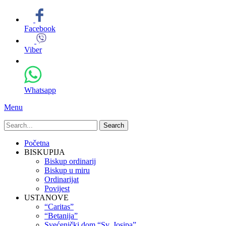
Facebook
Viber
Whatsapp
Menu
Search
for:
Primary
Skip
Početna
to
BISKUPIJA
Menu
content
Biskup ordinarij
Biskup u miru
Ordinarijat
Povijest
USTANOVE
“Caritas”
“Betanija”
Svećenički dom “Sv. Josipa”