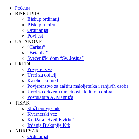
Početna
BISKUPIJA
Biskup ordinarij
Biskup u miru
Ordinarijat
Povijest
USTANOVE
“Caritas”
“Betanija”
Svećenički dom “Sv. Josipa”
UREDI
Povjerenstva
Ured za obitelj
Katehetski ured
Povjerenstvo za zaštitu maloljetnika i ranjivih osoba
Ured za crkvenu umjetnost i kulturna dobra
Postulatura A. Mahnića
TISAK
Službeni vjesnik
Kvarnerski vez
Knjižara “Sveti Kvirin”
Izdanja Biskupije Krk
ADRESAR
Ordinarijat