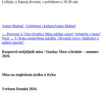
Lošinju, u župnoj dvorani, s početkom u 18.30 sati.
Categories
Tags
Antun Mahnić
,
Umjetnost i kultura
Antun Mahnić
Navigacija
Previous
← Previous
U Oazi Kraljice Mira održan susret “prijatelja s mora”
Next
post:
Next →
U Krku postavljena izložba „Hrvatski sveci i blaženici u
objava
post:
našem narodu“
Raspored nedjeljnih misa / Sunday Mass schedule – summer
2026.
Misa na engleskom jeziku u Krku
Verbum Domini 2026.