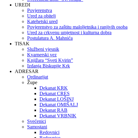
UREDI
Povjerenstva
Ured za obitelj
Katehetski ured
Povjerenstvo za zaštitu maloljetnika i ranjivih osoba
Ured za crkvenu umjetnost i kulturna dobra
Postulatura A. Mahnića
TISAK
Službeni vjesnik
Kvarnerski vez
Knjižara “Sveti Kvirin”
Izdanja Biskupije Krk
ADRESAR
Ordinarijat
Župe
Dekanat KRK
Dekanat CRES
Dekanat LOŠINJ
Dekanat OMIŠALJ
Dekanat RAB
Dekanat VRBNIK
Svećenici
Samostani
Redovnici
Redovnice