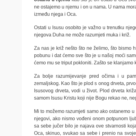
ne ostajemo u njemu i on u nama. U nama mora ko
između njega i Oca.
Ostati u Isusu osobito je važno u trenutku njego
njegova Duha ne može razumjeti muka i križ.
Za nas je križ nešto što ne želimo, što bismo ht
pobunu i dat ćemo sve što je u našoj moći samo 
ćemo mu se triput pokloniti.
Zašto se klanjamo k
Za bolje razumijevanje pred očima i u pam
zemaljskog. Kao što je plod s onog drveta, prvo
Isusovog drveta, vodi u život. Plod drveta križ
samom Isusu Kristu koji nije Bogu rekao ne, ne
Mi to možemo razumjeti samo ako ostanemo u Is
njegovi, ako nismo vođeni onom potpunom ljuba
sa sebe jučer bilo je najava ove stvarnosti koj
Oca, skinuo, svukao sa sebe i prenio na svoj