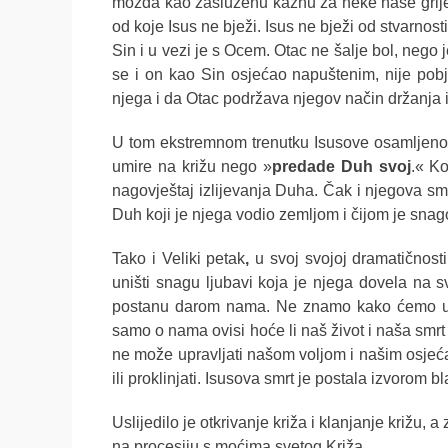
možda kao zasluženu kaznu za neke naše grij
od koje Isus ne bježi. Isus ne bježi od stvarnost
Sin i u vezi je s Ocem. Otac ne šalje bol, nego j
se i on kao Sin osjećao napuštenim, nije pobj
njega i da Otac podržava njegov način držanja
U tom ekstremnom trenutku Isusove osamljenost
umire na križu nego »
predade Duh svoj
.«
Ko
nagovještaj izlijevanja Duha. Čak i njegova smr
Duh koji je njega vodio zemljom i čijom je sna
Tako i Veliki petak
,
u svoj svojoj dramatičnosti
uništi snagu ljubavi koja je njega dovela na s
postanu darom nama.
Ne znamo kako ćemo umr
samo o nama ovisi hoće li naš život i naša smrt 
ne može upravljati našom voljom i našim osjeća
ili proklinjati. Isusova smrt je postala izvorom b
Uslijedilo je otkrivanje križa i klanjanje križu, 
na procesiju s moćima svetog Križa.