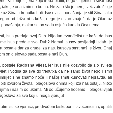
ehe.
Križ nije cijena koju treba platiti, nego činjenična stvarnost
i, iako je ona iznimno bolna. Ne zato što je heroj, već zato što je
e uz Sina u trenutku boli. Isusov stil ponašanja je stil Sina. Iako
egao od križa ni s križa, nego je ostao znajući da je Otac uz
 i ponašanja, makar se on sada osjeća kao da Oca nema.
i, Isus predaje svoj Duh. Nijedan evanđelist ne kaže da Isus
me Isus predaje svoj Duh? Nama! Isusov posljednji izdah, je
t postaje dar za druge, za nas. Isusova smrt naš je život. Onaj
gom on djelovao sada postaje naš Duh.
, postaje
Radosna vijest
, jer Isus nije dozvolio da zlo svijeta
vijet i vodila ga sve do trenutka da ne samo život nego i smrt
ijeti i ne znamo hoće li našoj smrti kumovati nepravda, ali
biti izvorom života i blagoslova onima koji iza nas ostaju. Nitko
jima i našim odlukama. Mi odlučujemo hoćemo li blagoslivljati
lagoslova za sve koji u njega vjeruju!”
a zatim su se vjernici, predvođeni biskupom i svećenicima, uputili