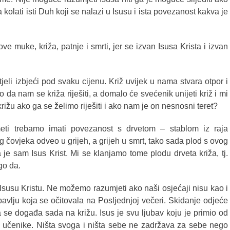
lati isti Duh koji se nalazi u Isusu i ista povezanost kakva je
ve muke, križa, patnje i smrti, jer se izvan Isusa Krista i izvan
jeli izbjeći pod svaku cijenu. Križ uvijek u nama stvara otpor i
da nam se križa riješiti, a domalo će svećenik unijeti križ i mi
rižu ako ga se želimo riješiti i ako nam je on nesnosni teret?
eti trebamo imati povezanost s drvetom – stablom iz raja
g čovjeka odveo u grijeh, a grijeh u smrt, tako sada plod s ovog
a je sam Isus Krist. Mi se klanjamo tome plodu drveta križa, tj.
go da.
usu Kristu. Ne možemo razumjeti ako naši osjećaji nisu kao i
vlju koja se očitovala na Posljednjoj večeri. Skidanje odjeće
a se događa sada na križu. Isus je svu ljubav koju je primio od
e učenike. Ništa svoga i ništa sebe ne zadržava za sebe nego