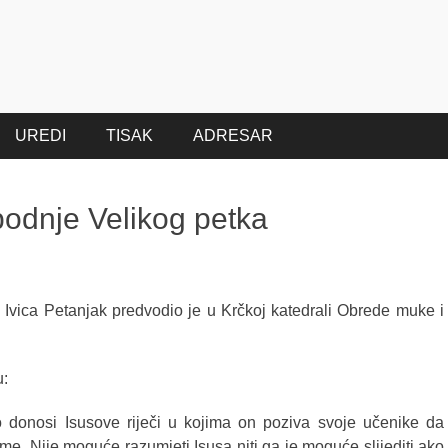
UREDI
TISAK
ADRESAR
podnje Velikog petka
. Ivica Petanjak predvodio je u Krčkoj katedrali Obrede muke i
u:
 donosi Isusove riječi u kojima on poziva svoje učenike da
e. Nije moguće razumjeti Isusa niti ga je moguće slijediti ako