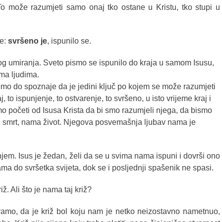
To može razumjeti samo onaj tko ostane u Kristu, tko stupi u
je:
svršeno je
, ispunilo se.
vog umiranja. Sveto pismo se ispunilo do kraja u samom Isusu,
ama ljudima.
mo do spoznaje da je jedini ključ po kojem se može razumjeti
raj, to ispunjenje, to ostvarenje, to svršeno, u isto vrijeme kraj i
o početi od Isusa Krista da bi smo razumjeli njega, da bismo
usu smrt, nama život. Njegova posvemašnja ljubav nama je
jem. Isus je žedan, želi da se u svima nama ispuni i dovrši ono
ama do svršetka svijeta, dok se i posljednji spašenik ne spasi.
ž. Ali što je nama taj križ?
vamo, da je križ bol koju nam je netko neizostavno nametnuo,