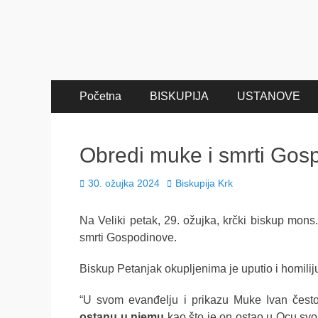
Primary
Skip
Početna
BISKUPIJA
USTANOVE
to
Menu
content
Obredi muke i smrti Gos
Posted
Author
30. ožujka 2024
Biskupija Krk
on
Na Veliki petak, 29. ožujka, krčki biskup mons
smrti Gospodinove.
Biskup Petanjak okupljenima je uputio i homilij
“U svom evanđelju i prikazu Muke Ivan često
ostanu u njemu
kao što je on ostao u Ocu svom