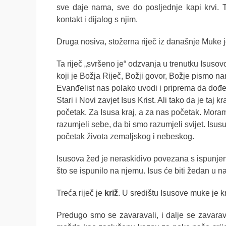
sve daje nama, sve do posljednje kapi krvi. 
kontakt i dijalog s njim.
Druga nosiva, stožerna riječ iz današnje Muke 
T
a riječ „svršeno je“ odzvanja u trenutku Isuso
koji je Božja Riječ, Božji govor, Božje pismo n
Evanđelist nas polako uvodi i priprema da dođe
Stari i Novi zavjet Isus Krist. Ali tako da je taj k
početak. Za Isusa kraj, a za nas početak. Moram
razumjeli sebe, da bi smo razumjeli svijet. Is
početak života zemaljskog i nebeskog.
Isusova žeđ je neraskidivo povezana s ispunjen
što se ispunilo na njemu. Isus će biti žedan u n
Treća riječ je
križ
. U središtu Isusove muke je kri
Predugo smo se zavaravali, i dalje se zavara