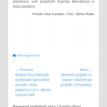
poimence, svih prijašnjih župnika Mundanija iz
bliže povijesti.
Priredio:Josip Karabaić / Foto: Jelena Hodak
Categories
Nekategorizirano
Navigacija
← Previous
Next →
Previous
Next
Biskup Ivica Petanjak
Otvorene prijave za
objava
post:
post:
predvodio sprovodne
najveći volonterski
obrede i misu
projekt u Hrvatskoj!
zadušnicu za s. Mariju
Leoniju Pobi
Raspored nedjeljnih misa / Sunday Mass