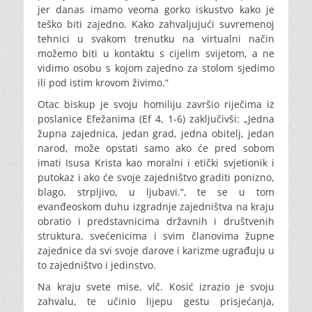
jer danas imamo veoma gorko iskustvo kako je
teško biti zajedno. Kako zahvaljujući suvremenoj
tehnici u svakom trenutku na virtualni način
možemo biti u kontaktu s cijelim svijetom, a ne
vidimo osobu s kojom zajedno za stolom sjedimo
ili pod istim krovom živimo.“
Otac biskup je svoju homiliju završio riječima iz
poslanice Efežanima (Ef 4, 1-6) zaključivši: „Jedna
župna zajednica, jedan grad, jedna obitelj, jedan
narod, može opstati samo ako će pred sobom
imati Isusa Krista kao moralni i etički svjetionik i
putokaz i ako će svoje zajedništvo graditi ponizno,
blago, strpljivo, u ljubavi.“, te se u tom
evanđeoskom duhu izgradnje zajedništva na kraju
obratio i predstavnicima državnih i društvenih
struktura, svećenicima i svim članovima župne
zajednice da svi svoje darove i karizme ugrađuju u
to zajedništvo i jedinstvo.
Na kraju svete mise, vlč. Kosić izrazio je svoju
zahvalu, te učinio lijepu gestu prisjećanja,