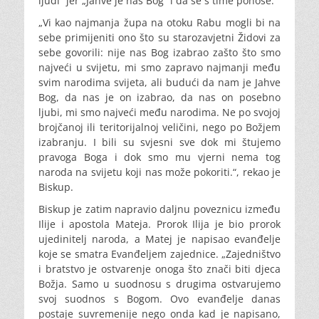
ljudi“ jer „Jahve je naš Bog“ i da se s time ponose.
„Vi kao najmanja župa na otoku Rabu mogli bi na
sebe primijeniti ono što su starozavjetni Židovi za
sebe govorili: nije nas Bog izabrao zašto što smo
najveći u svijetu, mi smo zapravo najmanji među
svim narodima svijeta, ali budući da nam je Jahve
Bog, da nas je on izabrao, da nas on posebno
ljubi, mi smo najveći među narodima. Ne po svojoj
brojčanoj ili teritorijalnoj veličini, nego po Božjem
izabranju. I bili su svjesni sve dok mi štujemo
pravoga Boga i dok smo mu vjerni nema tog
naroda na svijetu koji nas može pokoriti.“, rekao je
Biskup.
Biskup je zatim napravio daljnu poveznicu između
Ilije i apostola Mateja. Prorok Ilija je bio prorok
ujedinitelj naroda, a Matej je napisao evanđelje
koje se smatra Evanđeljem zajednice. „Zajedništvo
i bratstvo je ostvarenje onoga što znači biti djeca
Božja. Samo u suodnosu s drugima ostvarujemo
svoj suodnos s Bogom. Ovo evanđelje danas
postaje suvremenije nego onda kad je napisano,