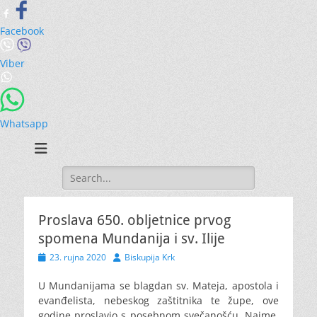
Facebook
Viber
Whatsapp
Search
for:
Proslava 650. obljetnice prvog
spomena Mundanija i sv. Ilije
Posted
Author
23. rujna 2020
Biskupija Krk
on
U Mundanijama se blagdan sv. Mateja, apostola i
evanđelista, nebeskog zaštitnika te župe, ove
godine proslavio s posebnom svečanošću. Naime,