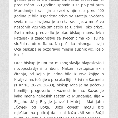
pred točno 650 godina spominju se po prvi puta
Mundanije i sv. Ilija u svezi s njima, a pred 400
godina je bila izgrađena crkva sv. Mateja.
Svečana
sveta misa slavljena je u crkvi sv. Ilije, a mnoštvo
nazočnih vjernika smjestilo se u crkvi i oko crkve.
Svetu misu predvodio je otac biskup mons. Ivica
Petanjak u zajedništvu sa svećenicima koji su na
službi na otoku Rabu. Na početku misnoga slavlja
Oca biskupa je pozdravio mjesni župnik vlč. Josip
Kosić.
Otac biskup je unutar misnog slavlja blagoslovio i
novopostavljeni ambon. Nakon svetopisamskih
čitanja, od kojih je jedno bilo iz Prve knjige o
Kraljevima, točnije o proroku Iliji i žrtvi na Karmelu
(1 Kr 18, 20-24. 36-39), biskup Ivica je na početku
homilije progovorio o važnost imena. Kazao je
kako imena nebeskih zaštitnika Mundanija, Ilija –
Elijjahu „Moj Bog je Jahve“ i Matej – Matitjahu
„Čovjek od Boga, Božji čovjek“ mogu biti
mještanima poticaj da i oni kažu „Mi smo Božji