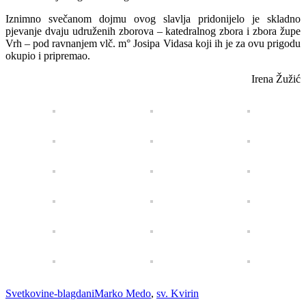
Iznimno svečanom dojmu ovog slavlja pridonijelo je skladno
pjevanje dvaju udruženih zborova – katedralnog zbora i zbora župe
Vrh – pod ravnanjem vlč. m° Josipa Vidasa koji ih je za ovu prigodu
okupio i pripremao.
Irena Žužić
Categories
Tags
Svetkovine-blagdani
Marko Medo
,
sv. Kvirin