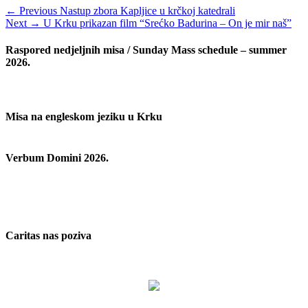
Navigacija
Previous
← Previous
Nastup zbora Kapljice u krčkoj katedrali
Next
post:
Next →
U Krku prikazan film “Srećko Badurina – On je mir naš”
objava
post:
Raspored nedjeljnih misa / Sunday Mass schedule – summer
2026.
Misa na engleskom jeziku u Krku
Verbum Domini 2026.
Caritas nas poziva