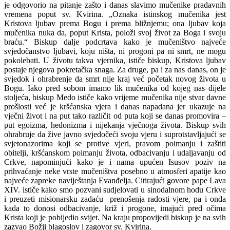
je odgovorio na pitanje zašto i danas slavimo mučenike pradavnih
vremena poput sv. Kvirina. „Oznaka istinskog mučenika jest
Kristova ljubav prema Bogu i prema bližnjemu; ona ljubav koja
mučenika nuka da, poput Krista, položi svoj život za Boga i svoju
braću.“ Biskup dalje podcrtava kako je mučeništvo najveće
svjedočanstvo ljubavi, koju ništa, ni progoni pa ni smrt, ne mogu
pokolebati. U životu takva vjernika, ističe biskup, Kristova ljubav
postaje njegova pokretačka snaga. Za druge, pa i za nas danas, on je
svjedok i ohrabrenje da smrt nije kraj već početak novog života u
Bogu. Iako pred sobom imamo lik mučenika od kojeg nas dijele
stoljeća, biskup Medo ističe kako vrijeme mučenika nije stvar davne
prošlosti već je kršćanska vjera i danas napadana jer ukazuje na
vječni život i na put tako različit od puta koji se danas promovira –
put egoizma, hedonizma i nijekanja vječnoga života. Biskup svih
ohrabruje da žive javno svjedočeći svoju vjeru i suprotstavljajući se
svjetonazorima koji se protive vjeri, pravom poimanju i zaštiti
obitelji, kršćanskom poimanju života, odbacivanju i udaljavanju od
Crkve, napominjući kako je i nama upućen Isusov poziv na
prihvaćanje neke vrste mučeništva posebno u atmosferi apatije kao
najveće zapreke naviještanja Evanđelja. Citirajući govore pape Lava
XIV. ističe kako smo pozvani sudjelovati u sinodalnom hodu Crkve
i preuzeti misionarsku zadaću prenošenja radosti vjere, pa i onda
kada to donosi odbacivanje, križ i progone, imajući pred očima
Krista koji je pobijedio svijet. Na kraju propovijedi biskup je na svih
zazvao Božji blagoslov i zagovor sv. Kvirina.