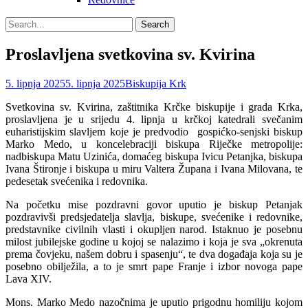
Search
Search
for:
Proslavljena svetkovina sv. Kvirina
Posted
Author
5. lipnja 2025
5. lipnja 2025
Biskupija Krk
on
Svetkovina sv. Kvirina, zaštitnika Krčke biskupije i grada Krka,
proslavljena je u srijedu 4. lipnja u krčkoj katedrali svečanim
euharistijskim slavljem koje je predvodio gospićko-senjski biskup
Marko Medo,
u koncelebraciji biskupa Riječke metropolije:
nadbiskupa Matu Uzinića, domaćeg biskupa Ivicu Petanjka, biskupa
Ivana Štironje i biskupa u miru Valtera Župana i Ivana Milovana, te
pedesetak svećenika i redovnika.
Na početku mise pozdravni govor uputio je biskup Petanjak
pozdravivši predsjedatelja slavlja, biskupe, svećenike i redovnike,
predstavnike civilnih vlasti i okupljen narod. Istaknuo je posebnu
milost jubilejske godine u kojoj se nalazimo i koja je sva „okrenuta
prema čovjeku, našem dobru i spasenju“, te dva događaja koja su je
posebno obilježila, a to je smrt pape Franje i izbor novoga pape
Lava XIV.
Mons. Marko Medo nazočnima je uputio prigodnu homiliju kojom