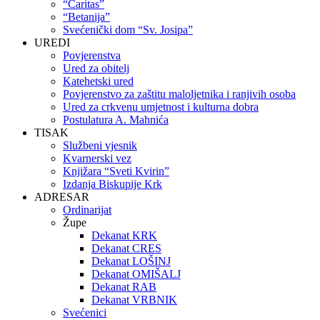
“Caritas”
“Betanija”
Svećenički dom “Sv. Josipa”
UREDI
Povjerenstva
Ured za obitelj
Katehetski ured
Povjerenstvo za zaštitu maloljetnika i ranjivih osoba
Ured za crkvenu umjetnost i kulturna dobra
Postulatura A. Mahnića
TISAK
Službeni vjesnik
Kvarnerski vez
Knjižara “Sveti Kvirin”
Izdanja Biskupije Krk
ADRESAR
Ordinarijat
Župe
Dekanat KRK
Dekanat CRES
Dekanat LOŠINJ
Dekanat OMIŠALJ
Dekanat RAB
Dekanat VRBNIK
Svećenici