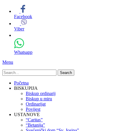
Facebook
Viber
Whatsapp
Menu
Search
for:
Primary
Skip
Početna
to
BISKUPIJA
Menu
content
Biskup ordinarij
Biskup u miru
Ordinarijat
Povijest
USTANOVE
“Caritas”
“Betanija”
Svećenički dom “Sv. Josipa”