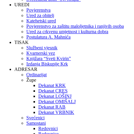
UREDI
Povjerenstva
Ured za obitelj
Katehetski ured
Povjerenstvo za zaštitu maloljetnika i ranjivih osoba
Ured za crkvenu umjetnost i kulturna dobra
Postulatura A. Mahnića
TISAK
Službeni vjesnik
Kvarnerski vez
Knjižara “Sveti Kvirin”
Izdanja Biskupije Krk
ADRESAR
Ordinarijat
Župe
Dekanat KRK
Dekanat CRES
Dekanat LOŠINJ
Dekanat OMIŠALJ
Dekanat RAB
Dekanat VRBNIK
Svećenici
Samostani
Redovnici
Redovnice