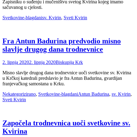
Zapisniku o suđenju i mučeništvu svetog Kvirina kojeg imamo
sačuvanog u cjelosti.
Categories
Tags
Svetkovine-blagdani
sv. Kvirin
,
Sveti Kvirin
Fra Antun Badurina predvodio misno
slavlje drugog dana trodnevnice
Posted
Author
2. lipnja 2020
2. lipnja 2020
Biskupija Krk
on
Misno slavlje drugog dana trodnevnice uoči svetkovine sv. Kvirina
u Krčkoj katedrali predslavio je fra Antun Badurina, gvardijan
franjevačkog samostana u Krku.
Categories
Tags
Nekategorizirano
,
Svetkovine-blagdani
Antun Badurina
,
sv. Kvirin
,
Sveti Kvirin
Započela trodnevnica uoči svetkovine sv.
Kvirina