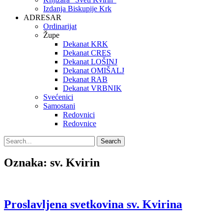
Izdanja Biskupije Krk
ADRESAR
Ordinarijat
Župe
Dekanat KRK
Dekanat CRES
Dekanat LOŠINJ
Dekanat OMIŠALJ
Dekanat RAB
Dekanat VRBNIK
Svećenici
Samostani
Redovnici
Redovnice
Search
Search
for:
Oznaka:
sv. Kvirin
Proslavljena svetkovina sv. Kvirina