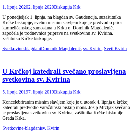
Posted
Author
1. lipnja 2020
2. lipnja 2020
Biskupija Krk
on
U ponedjeljak 1. lipnja, na blagdan sv. Gaudencija, suzaštitnika
Krčke biskupije, svetim misnim slavljem koje je predvodio prior
karmelićanskog samostana u Krku o. Dominik Magdalenić,
započela je trodnevnica priprave na svetkovinu sv. Kvirina,
zaštitnika Krčke biskupije.
Categories
Tags
Svetkovine-blagdani
Dominik Magdalenić
,
sv. Kvirin
,
Sveti Kvirin
U Krčkoj katedrali svečano proslavljena
svetkovina sv. Kvirina
Posted
Author
5. lipnja 2019
7. lipnja 2019
Biskupija Krk
on
Koncelebriranim misnim slavljem koje je u utorak 4. lipnja u krčkoj
katedrali predvodio varaždinski biskup mons. Josip Mrzljak svečano
je proslavljena svetkovina sv. Kvirina, zaštitnika Krčke biskupije i
Grada Krka.
Categories
Tags
Svetkovine-blagdani
sv. Kvirin