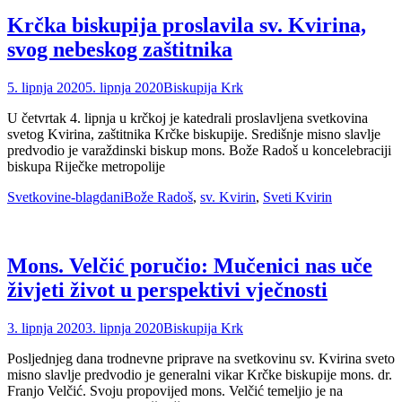
Krčka biskupija proslavila sv. Kvirina,
svog nebeskog zaštitnika
Posted
Author
5. lipnja 2020
5. lipnja 2020
Biskupija Krk
on
U četvrtak 4. lipnja u krčkoj je katedrali proslavljena svetkovina
svetog Kvirina, zaštitnika Krčke biskupije. Središnje misno slavlje
predvodio je varaždinski biskup mons. Bože Radoš u koncelebraciji
biskupa Riječke metropolije
Categories
Tags
Svetkovine-blagdani
Bože Radoš
,
sv. Kvirin
,
Sveti Kvirin
Mons. Velčić poručio: Mučenici nas uče
živjeti život u perspektivi vječnosti
Posted
Author
3. lipnja 2020
3. lipnja 2020
Biskupija Krk
on
Posljednjeg dana trodnevne priprave na svetkovinu sv. Kvirina sveto
misno slavlje predvodio je generalni vikar Krčke biskupije mons. dr.
Franjo Velčić. Svoju propovijed mons. Velčić temeljio je na