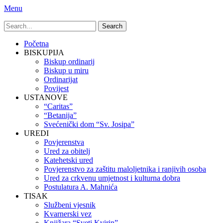
Menu
Search
for:
Primary
Skip
Početna
to
BISKUPIJA
Menu
content
Biskup ordinarij
Biskup u miru
Ordinarijat
Povijest
USTANOVE
“Caritas”
“Betanija”
Svećenički dom “Sv. Josipa”
UREDI
Povjerenstva
Ured za obitelj
Katehetski ured
Povjerenstvo za zaštitu maloljetnika i ranjivih osoba
Ured za crkvenu umjetnost i kulturna dobra
Postulatura A. Mahnića
TISAK
Službeni vjesnik
Kvarnerski vez
Knjižara “Sveti Kvirin”