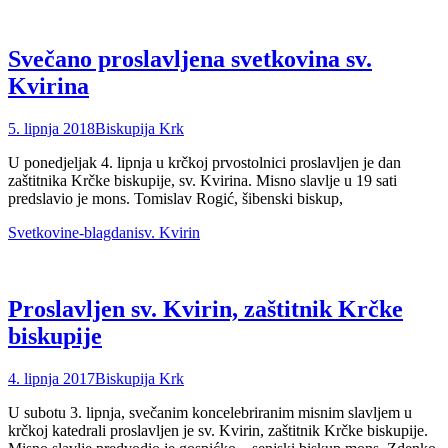
Svečano proslavljena svetkovina sv.
Kvirina
Posted
Author
5. lipnja 2018
Biskupija Krk
on
U ponedjeljak 4. lipnja u krčkoj prvostolnici proslavljen je dan
zaštitnika Krčke biskupije, sv. Kvirina. Misno slavlje u 19 sati
predslavio je mons. Tomislav Rogić, šibenski biskup,
Categories
Tags
Svetkovine-blagdani
sv. Kvirin
Proslavljen sv. Kvirin, zaštitnik Krčke
biskupije
Posted
Author
4. lipnja 2017
Biskupija Krk
on
U subotu 3. lipnja, svečanim koncelebriranim misnim slavljem u
krčkoj katedrali proslavljen je sv. Kvirin, zaštitnik Krčke biskupije.