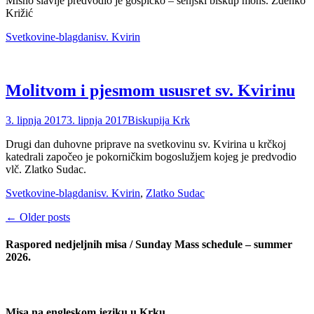
Misno slavlje predvodio je gospićko – senjski biskup mons. Zdenko
Križić
Categories
Tags
Svetkovine-blagdani
sv. Kvirin
Molitvom i pjesmom ususret sv. Kvirinu
Posted
Author
3. lipnja 2017
3. lipnja 2017
Biskupija Krk
on
Drugi dan duhovne priprave na svetkovinu sv. Kvirina u krčkoj
katedrali započeo je pokorničkim bogoslužjem kojeg je predvodio
vlč. Zlatko Sudac.
Categories
Tags
Svetkovine-blagdani
sv. Kvirin
,
Zlatko Sudac
Post
←
Older posts
navigation
Raspored nedjeljnih misa / Sunday Mass schedule – summer
2026.
Misa na engleskom jeziku u Krku