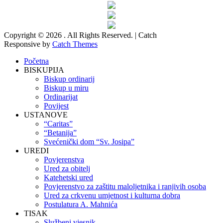
Copyright © 2026
. All Rights Reserved. | Catch
Responsive by
Catch Themes
Scroll
Početna
Up
BISKUPIJA
Biskup ordinarij
Biskup u miru
Ordinarijat
Povijest
USTANOVE
“Caritas”
“Betanija”
Svećenički dom “Sv. Josipa”
UREDI
Povjerenstva
Ured za obitelj
Katehetski ured
Povjerenstvo za zaštitu maloljetnika i ranjivih osoba
Ured za crkvenu umjetnost i kulturna dobra
Postulatura A. Mahnića
TISAK
Službeni vjesnik