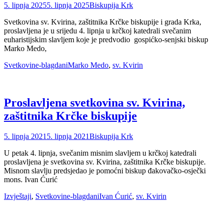
Posted
Author
5. lipnja 2025
5. lipnja 2025
Biskupija Krk
on
Svetkovina sv. Kvirina, zaštitnika Krčke biskupije i grada Krka,
proslavljena je u srijedu 4. lipnja u krčkoj katedrali svečanim
euharistijskim slavljem koje je predvodio gospićko-senjski biskup
Marko Medo,
Categories
Tags
Svetkovine-blagdani
Marko Medo
,
sv. Kvirin
Proslavljena svetkovina sv. Kvirina,
zaštitnika Krčke biskupije
Posted
Author
5. lipnja 2021
5. lipnja 2021
Biskupija Krk
on
U petak 4. lipnja, svečanim misnim slavljem u krčkoj katedrali
proslavljena je svetkovina sv. Kvirina, zaštitnika Krčke biskupije.
Misnom slavlju predsjedao je pomoćni biskup đakovačko-osječki
mons. Ivan Ćurić
Categories
Tags
Izvještaji
,
Svetkovine-blagdani
Ivan Ćurić
,
sv. Kvirin