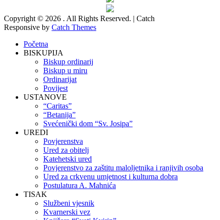
Copyright © 2026
. All Rights Reserved. | Catch
Responsive by
Catch Themes
Scroll
Početna
Up
BISKUPIJA
Biskup ordinarij
Biskup u miru
Ordinarijat
Povijest
USTANOVE
“Caritas”
“Betanija”
Svećenički dom “Sv. Josipa”
UREDI
Povjerenstva
Ured za obitelj
Katehetski ured
Povjerenstvo za zaštitu maloljetnika i ranjivih osoba
Ured za crkvenu umjetnost i kulturna dobra
Postulatura A. Mahnića
TISAK
Službeni vjesnik
Kvarnerski vez