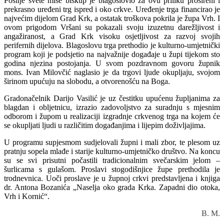
Poslije svete mise biskup je blagoslovio za ovu priliku prošireni i
prekrasno uređeni trg ispred i oko crkve. Uređenje trga financirao je
najvećim dijelom Grad Krk, a ostatak troškova pokrila je župa Vrh. I
ovom prigodom Vršani su pokazali svoju izuzetnu darežljivost i
angažiranost, a Grad Krk visoku osjetljivost za razvoj svojih
perifernih dijelova. Blagoslovu trga prethodio je kulturno-umjetnički
program koji je podsjetio na najvažnije događaje u župi tijekom sto
godina njezina postojanja. U svom pozdravnom govoru župnik
mons. Ivan Milovčić naglasio je da trgovi ljude okupljaju, svojom
širinom upućuju na slobodu, a otvorenošću na Boga.
Gradonačelnik Darijo Vasilić je uz čestitku upućenu župljanima za
blagdan i obljetnicu, izrazio zadovoljstvo za suradnju s mjesnim
odborom i župom u realizaciji izgradnje crkvenog trga na kojem će
se okupljati ljudi u različitim događanjima i lijepim doživljajima.
U programu supjesmom sudjelovali župni i mali zbor, te plesom uz
pratnju sopela mlađe i starije kulturno-umjetničko društvo. Na koncu
su se svi prisutni počastili tradicionalnim svečarskim jelom –
šurlicama s gulašom. Proslavi stogodišnjice župe prethodila je
trodnevnica. Uoči proslave je u župnoj crkvi predstavljena i knjiga
dr. Antona Bozanića „Naselja oko grada Krka. Zapadni dio otoka,
Vrh i Kornić“.
B. M.