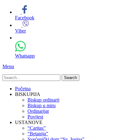
Facebook
Viber
Whatsapp
Menu
Search
for:
Primary
Skip
Početna
to
BISKUPIJA
Menu
content
Biskup ordinarij
Biskup u miru
Ordinarijat
Povijest
USTANOVE
“Caritas”
“Betanija”
Svećenički dom “Sv. Josipa”