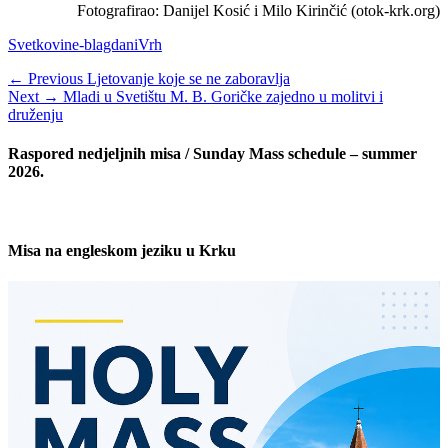
Fotografirao: Danijel Kosić i Milo Kirinčić (otok-krk.org)
Categories
Tags
Svetkovine-blagdani
Vrh
Navigacija
Previous
← Previous
Ljetovanje koje se ne zaboravlja
Next
post:
Next →
Mladi u Svetištu M. B. Goričke zajedno u molitvi i
objava
post:
druženju
Raspored nedjeljnih misa / Sunday Mass schedule – summer
2026.
Misa na engleskom jeziku u Krku