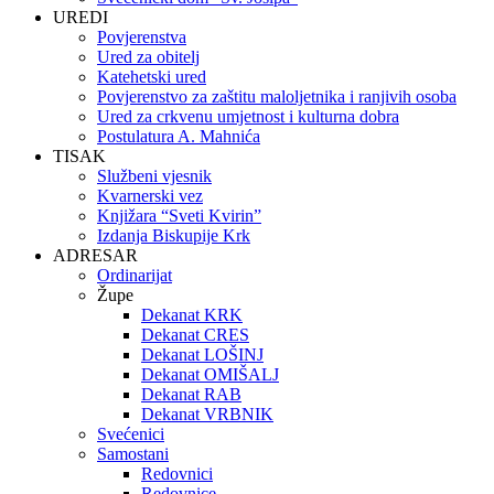
UREDI
Povjerenstva
Ured za obitelj
Katehetski ured
Povjerenstvo za zaštitu maloljetnika i ranjivih osoba
Ured za crkvenu umjetnost i kulturna dobra
Postulatura A. Mahnića
TISAK
Službeni vjesnik
Kvarnerski vez
Knjižara “Sveti Kvirin”
Izdanja Biskupije Krk
ADRESAR
Ordinarijat
Župe
Dekanat KRK
Dekanat CRES
Dekanat LOŠINJ
Dekanat OMIŠALJ
Dekanat RAB
Dekanat VRBNIK
Svećenici
Samostani
Redovnici
Redovnice