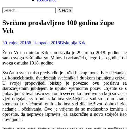
Search
Search
for:
Svečano proslavljeno 100 godina župe
Vrh
Posted
Author
30. rujna 2018
6. listopada 2018
Biskupija Krk
on
Župa Vrh na otoku Krku proslavila je 29. rujna 2018. godine ne
samo svoga zaštitnika sv. Mihovila arkanđela, nego i sto godina od
svoga osnutka 1918. godine.
Svečanu svetu misu predvodio je krčki biskup mons. Ivica Petanjak
uz koncelebraciju dvadesetak svećenika i dupkom ispunjenu crkvu.
U svojoj propovijedi biskup je povezao ovu proslavu sa
starozavjetnim jubilejem te uputio vjernicima poziv: „Sjetite se s
ljubavlju i zahvalnošću svih onih svećenika i redovnika koji su vas u
vjeri odgajali, svih onih s kojima ste živjeli, a sad su s onu stranu
vremena i u vječnosti, onih s kojima sad dijelite život, dobro i zlo,
nadanja i očekivanja. Ovo je vrijeme da se međusobno izmirite i
oprostite, da nepravde ispravite, da zakoračite u novo stoljeće kao
novi ljudi“.