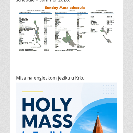
Misa na engleskom jeziku u Krku