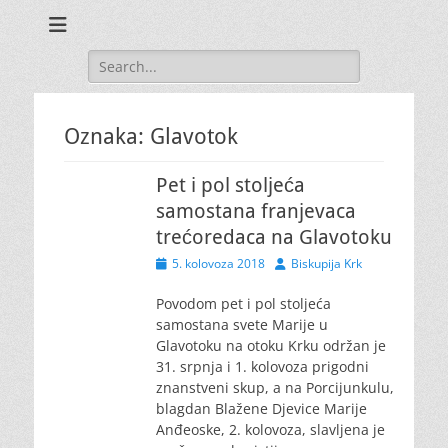
Search
for:
Oznaka:
Glavotok
Pet i pol stoljeća
samostana franjevaca
trećoredaca na Glavotoku
Posted
Author
5. kolovoza 2018
Biskupija Krk
on
Povodom pet i pol stoljeća
samostana svete Marije u
Glavotoku na otoku Krku održan je
31. srpnja i 1. kolovoza prigodni
znanstveni skup, a na Porcijunkulu,
blagdan Blažene Djevice Marije
Anđeoske, 2. kolovoza, slavljena je