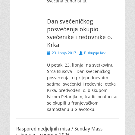
svečana euharistija.
Dan svećeničkog
posvećenja okupio
svećenike i redovnike o.
Krka
Posted
Author
23. lipnja 2017
Biskupija Krk
on
U petak, 23. lipnja, na svetkovinu
Srca Isusova – Dan svećeničkog
posvećenja, u prijepodnevnim
satima, svećenici i redovnici otoka
Krka, predvođeni o. biskupom
Ivicom Petanjkom, tradicionalno su
se okupili u franjevačkom
samostanu u Glavotoku.
Raspored nedjeljnih misa / Sunday Mass
schedule – summer 2026.