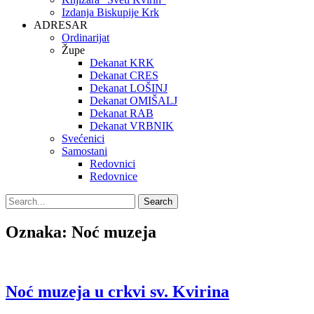
Izdanja Biskupije Krk
ADRESAR
Ordinarijat
Župe
Dekanat KRK
Dekanat CRES
Dekanat LOŠINJ
Dekanat OMIŠALJ
Dekanat RAB
Dekanat VRBNIK
Svećenici
Samostani
Redovnici
Redovnice
Search
Search
for:
Oznaka:
Noć muzeja
Noć muzeja u crkvi sv. Kvirina