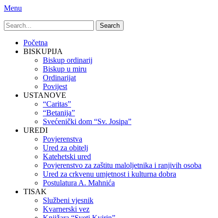
Menu
Search
for:
Primary
Skip
Početna
to
BISKUPIJA
Menu
content
Biskup ordinarij
Biskup u miru
Ordinarijat
Povijest
USTANOVE
“Caritas”
“Betanija”
Svećenički dom “Sv. Josipa”
UREDI
Povjerenstva
Ured za obitelj
Katehetski ured
Povjerenstvo za zaštitu maloljetnika i ranjivih osoba
Ured za crkvenu umjetnost i kulturna dobra
Postulatura A. Mahnića
TISAK
Službeni vjesnik
Kvarnerski vez
Knjižara “Sveti Kvirin”