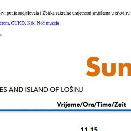
rvi put je sudjelovala i Zbirka sakralne umjetnosti smještena u crkvi sv
tetom
,
CUKD
,
Krk
,
Noć muzeja
6.