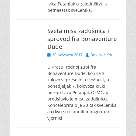
Ivica Petanjak u zajedništvu s
petnaestak svećenika.
Sveta misa zadušnica i
sprovod fra Bonaventure
Dude
Posted
Author
10. kolovoza 2017
Biskupija Krk
on
U Krasu, rodnoj župi fra
Bonaventure Dude, koji se 3.
kolovoza preselio u vječnost, u
ponedjeljak 7. kolovoza krčki
biskup Ivica Petanjak OFMCap
predslavio je misu zadušnicu.
Koncelebriralo je 20-tak svećenika,
a crkvu su ispunili mnogobrojni
vjernici