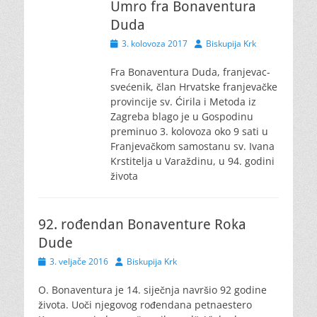
Umro fra Bonaventura
Duda
Posted
Author
3. kolovoza 2017
Biskupija Krk
on
Fra Bonaventura Duda, franjevac-
svećenik, član Hrvatske franjevačke
provincije sv. Ćirila i Metoda iz
Zagreba blago je u Gospodinu
preminuo 3. kolovoza oko 9 sati u
Franjevačkom samostanu sv. Ivana
Krstitelja u Varaždinu, u 94. godini
života
92. rođendan Bonaventure Roka
Dude
Posted
Author
3. veljače 2016
Biskupija Krk
on
O. Bonaventura je 14. siječnja navršio 92 godine
života. Uoči njegovog rođendana petnaestero