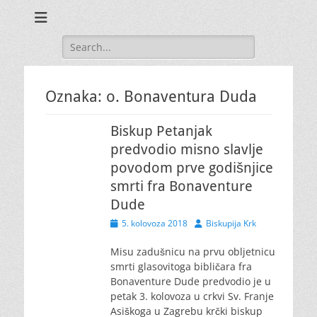
Search
for:
Oznaka:
o. Bonaventura Duda
Biskup Petanjak
predvodio misno slavlje
povodom prve godišnjice
smrti fra Bonaventure
Dude
Posted
Author
5. kolovoza 2018
Biskupija Krk
on
Misu zadušnicu na prvu obljetnicu
smrti glasovitoga bibličara fra
Bonaventure Dude predvodio je u
petak 3. kolovoza u crkvi Sv. Franje
Asiškoga u Zagrebu krčki biskup