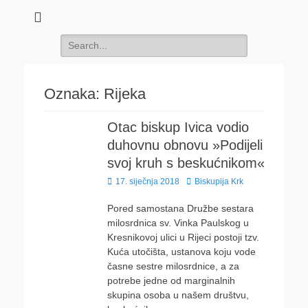
Search
for:
Oznaka:
Rijeka
Otac biskup Ivica vodio
duhovnu obnovu »Podijeli
svoj kruh s beskućnikom«
Posted
Author
17. siječnja 2018
Biskupija Krk
on
Pored samostana Družbe sestara
milosrdnica sv. Vinka Paulskog u
Kresnikovoj ulici u Rijeci postoji tzv.
Kuća utočišta, ustanova koju vode
časne sestre milosrdnice, a za
potrebe jedne od marginalnih
skupina osoba u našem društvu,