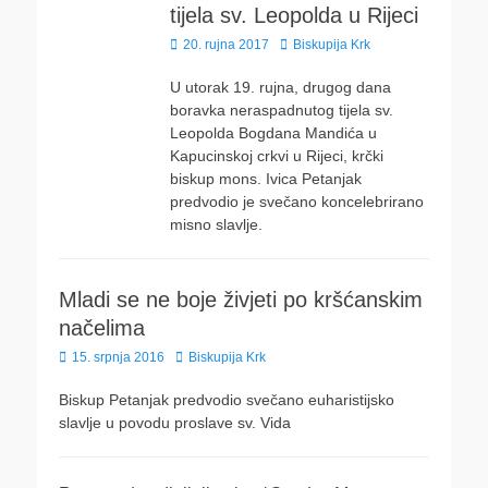
tijela sv. Leopolda u Rijeci
Posted
Author
20. rujna 2017
Biskupija Krk
on
U utorak 19. rujna, drugog dana
boravka neraspadnutog tijela sv.
Leopolda Bogdana Mandića u
Kapucinskoj crkvi u Rijeci, krčki
biskup mons. Ivica Petanjak
predvodio je svečano koncelebrirano
misno slavlje.
Mladi se ne boje živjeti po kršćanskim
načelima
Posted
Author
15. srpnja 2016
Biskupija Krk
on
Biskup Petanjak predvodio svečano euharistijsko
slavlje u povodu proslave sv. Vida