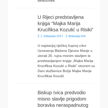
beskućnike.
U Rijeci predstavljena
knjiga “Majka Marija
Krucifiksa Kozulić u Risiki”
Posted
Author
1. listopada 2017
Biskupija Krk
on
U najstarijoj riječkoj župnoj crkvi
Uznesenja Blažene Djevice Marije u
utorak 26. rujna misnim slavljem te
predstavljanjem knjige „Majka Marija
Krucifiksa Kozulić u Risiki” otvoreni su
Dani službenice Božje Majke Marije
Krucifikse Kozulić
Biskup Ivica predvodio
misno slavlje prigodom
boravka neraspadnutog