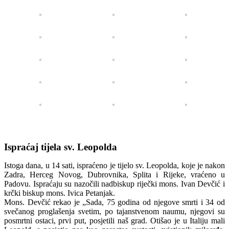
Ispraćaj tijela sv. Leopolda
Istoga dana, u 14 sati, ispraćeno je tijelo sv. Leopolda, koje je nakon
Zadra, Herceg Novog, Dubrovnika, Splita i Rijeke, vraćeno u
Padovu. Ispraćaju su nazočili nadbiskup riječki mons. Ivan Devčić i
krčki biskup mons. Ivica Petanjak.
Mons. Devčić rekao je „Sada, 75 godina od njegove smrti i 34 od
svečanog proglašenja svetim, po tajanstvenom naumu, njegovi su
posmrtni ostaci, prvi put, posjetili naš grad. Otišao je u Italiju mali