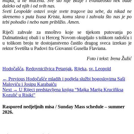
majka, a ne maćeha. Sve što nije Božje i evanđeosko nek bude
daleko od njih i od svih nas.
Sveti Leopolde ostavi svoje svete tragove iza sebe, da nikad ne
skrenemo s puta Isusa Krista, komu slava i zahvala što nas je po
tebi pohodio i nebo nam približio. Amen.
Riječi zahvale za mnoštvo koje se tijekom putovanja po
Dalmatinskoj obali i u Herceg Novom okupljalo s tolikom radošću i
u tolikom broju te dostojanstveno častilo dragog sveca izrekao je
rektor Svetišta u Padovi fra Giovanni Gusella Flaviana.
Foto i tekst: Irena Žužić
Categories
Tags
Hodočašća
,
Redovnici
Ivica Petanjak
,
Rijeka
,
sv. Leopold
Navigacija
Previous
← Previous
Hodočašće mladih i podjela službi bogoslovima Saši
post:
Maloviću i Josipu Karabaiću
objava
Next
Next →
U Rijeci predstavljena knjiga “Majka Marija Krucifiksa
post:
Kozulić u Risiki”
Raspored nedjeljnih misa / Sunday Mass schedule – summer
2026.