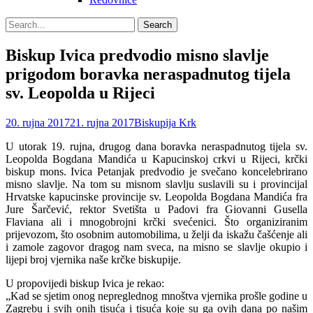
Search
Search
for:
Biskup Ivica predvodio misno slavlje
prigodom boravka neraspadnutog tijela
sv. Leopolda u Rijeci
Posted
Author
20. rujna 2017
21. rujna 2017
Biskupija Krk
on
U utorak 19. rujna, drugog dana boravka neraspadnutog tijela sv.
Leopolda Bogdana Mandića u Kapucinskoj crkvi u Rijeci, krčki
biskup mons. Ivica Petanjak predvodio je svečano koncelebrirano
misno slavlje.
Na tom su misnom slavlju suslavili su i provincijal
Hrvatske kapucinske provincije sv. Leopolda Bogdana Mandića fra
Jure Šarčević, rektor Svetišta u Padovi fra Giovanni Gusella
Flaviana ali i mnogobrojni krčki svećenici.
Što organiziranim
prijevozom, što osobnim automobilima, u želji da iskažu čašćenje ali
i zamole zagovor dragog nam sveca, na misno se slavlje okupio i
lijepi broj vjernika naše krčke biskupije.
U propovijedi biskup Ivica je rekao:
„Kad se sjetim onog nepreglednog mnoštva vjernika prošle godine u
Zagrebu i svih onih tisuća i tisuća koje su ga ovih dana po našim