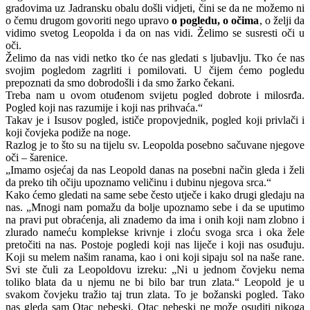
gradovima uz Jadransku obalu došli vidjeti, čini se da ne možemo ni
o čemu drugom govoriti nego upravo
o pogledu, o očima
, o želji da
vidimo svetog Leopolda i da on nas vidi. Želimo se susresti oči u
oči.
Želimo da nas vidi netko tko će nas gledati s ljubavlju. Tko će nas
svojim pogledom zagrliti i pomilovati. U čijem ćemo pogledu
prepoznati da smo dobrodošli i da smo žarko čekani.
Treba nam u ovom otuđenom svijetu pogled dobrote i milosrđa.
Pogled koji nas razumije i koji nas prihvaća.“
Takav je i Isusov pogled, ističe propovjednik, pogled koji privlači i
koji čovjeka podiže na noge.
Razlog je to što su na tijelu sv. Leopolda posebno sačuvane njegove
oči – šarenice.
„Imamo osjećaj da nas Leopold danas na posebni način gleda i želi
da preko tih očiju upoznamo veličinu i dubinu njegova srca.“
Kako ćemo gledati na same sebe često utječe i kako drugi gledaju na
nas. „Mnogi nam pomažu da bolje upoznamo sebe i da se uputimo
na pravi put obraćenja, ali znademo da ima i onih koji nam zlobno i
zlurado nameću komplekse krivnje i zloću svoga srca i oka žele
pretočiti na nas. Postoje pogledi koji nas liječe i koji nas osuđuju.
Koji su melem našim ranama, kao i oni koji sipaju sol na naše rane.
Svi ste čuli za Leopoldovu izreku: „Ni u jednom čovjeku nema
toliko blata da u njemu ne bi bilo bar trun zlata.“ Leopold je u
svakom čovjeku tražio taj trun zlata. To je božanski pogled. Tako
nas gleda sam Otac nebeski. Otac nebeski ne može osuditi nikoga