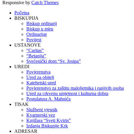
Responsive by
Catch Themes
Scroll
Početna
Up
BISKUPIJA
Biskup ordinarij
Biskup u miru
Ordinarijat
Povijest
USTANOVE
“Caritas”
“Betanija”
Svećenički dom “Sv. Josipa”
UREDI
Povjerenstva
Ured za obitelj
Katehetski ured
Povjerenstvo za zaštitu maloljetnika i ranjivih osoba
Ured za crkvenu umjetnost i kulturna dobra
Postulatura A. Mahnića
TISAK
Službeni vjesnik
Kvarnerski vez
Knjižara “Sveti Kvirin”
Izdanja Biskupije Krk
ADRESAR