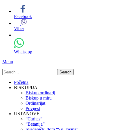
Facebook
Viber
Whatsapp
Menu
Search
for:
Primary
Skip
Početna
to
BISKUPIJA
Menu
content
Biskup ordinarij
Biskup u miru
Ordinarijat
Povijest
USTANOVE
“Caritas”
“Betanija”
Svećenički dom “Sv. Josipa”