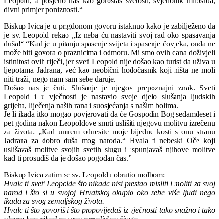
Leopold, a posjetio nas kao gorostas svetosti, svjetionik milosrđa,
divni primjer poniznosti.“
Biskup Ivica je u prigdonom govoru istaknuo kako je zabilježeno da
je sv. Leopold rekao „Iz neba ću nastaviti svoj rad oko spasavanja
duša!“ “Kad je u pitanju spasenje svijeta i spasenje čovjeka, onda ne
može biti govora o praznicima i odmoru. Mi smo ovih dana doživjeli
istinitost ovih riječi, jer sveti Leopold nije došao kao turist da uživa u
ljepotama Jadrana, već kao neobični hodočasnik koji ništa ne moli
niti traži, nego nam sam sebe daruje.
Došao nas je čuti. Slušanje je njegov prepoznajni znak.
Sveti
Leopold i u vječnosti je nastavio svoje djelo slušanja ljudskih
grijeha, liječenja naših rana i suosjećanja s našim bolima.
Je li ikada itko mogao povjerovati da će Gospodin Bog sedamdeset i
pet godina nakon Leopoldove smrti uslišiti njegovu molitvu izrečenu
za života: „Kad umrem odnesite moje bijedne kosti s onu stranu
Jadrana za dobro duša mog naroda.“
Hvala ti nebeski Oče koji
uslišavaš molitve svojih svetih slugu i ispunjavaš njihove molitve
kad ti prosudiš da je došao pogodan čas.”
Biskup Ivica zatim se sv. Leopoldu obratio molbom:
Hvala ti sveti Leopolde što nikada nisi prestao misliti i moliti za svoj
narod i što si u svojoj Hrvatskoj okupio oko sebe više ljudi nego
ikada za svog zemaljskog života.
Hvala ti što govoriš i što propovijedaš iz vječnosti tako snažno i tako
glasno kao nikad za svog zemaljskog života.