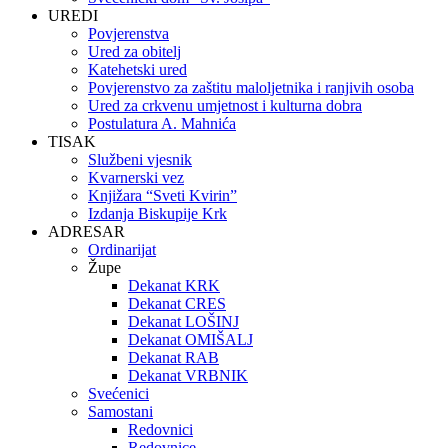
UREDI
Povjerenstva
Ured za obitelj
Katehetski ured
Povjerenstvo za zaštitu maloljetnika i ranjivih osoba
Ured za crkvenu umjetnost i kulturna dobra
Postulatura A. Mahnića
TISAK
Službeni vjesnik
Kvarnerski vez
Knjižara “Sveti Kvirin”
Izdanja Biskupije Krk
ADRESAR
Ordinarijat
Župe
Dekanat KRK
Dekanat CRES
Dekanat LOŠINJ
Dekanat OMIŠALJ
Dekanat RAB
Dekanat VRBNIK
Svećenici
Samostani
Redovnici
Redovnice