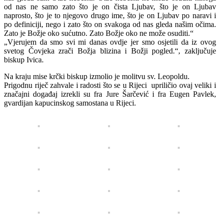
od nas ne samo zato što je on čista Ljubav, što je on Ljubav
naprosto, što je to njegovo drugo ime, što je on Ljubav po naravi i
po definiciji, nego i zato što on svakoga od nas gleda našim očima.
Zato je Božje oko sućutno. Zato Božje oko ne može osuditi.“
„Vjerujem da smo svi mi danas ovdje jer smo osjetili da iz ovog
svetog Čovjeka zrači Božja blizina i Božji pogled.“, zaključuje
biskup Ivica.
Na kraju mise krčki biskup izmolio je molitvu sv. Leopoldu.
Prigodnu riječ zahvale i radosti što se u Rijeci upriličio ovaj veliki i
značajni događaj izrekli su fra Jure Šarčević i fra Eugen Pavlek,
gvardijan kapucinskog samostana u Rijeci.