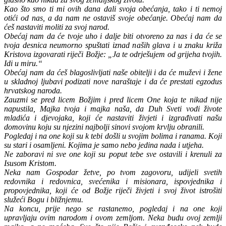
Kao što smo ti mi ovih dana dali svoja obećanja, tako i ti nemoj
otići od nas, a da nam ne ostaviš svoje obećanje. Obećaj nam da
ćeš nastaviti moliti za svoj narod.
Obećaj nam da će tvoje uho i dalje biti otvoreno za nas i da će se
tvoja desnica neumorno spuštati iznad naših glava i u znaku križa
Kristova izgovarati riječi Božje: „Ja te odrješujem od grijeha tvojih.
Idi u miru.“
Obećaj nam da ćeš blagoslivljati naše obitelji i da će muževi i žene
u skladnoj ljubavi podizati nove naraštaje i da će prestati egzodus
hrvatskog naroda.
Zauzmi se pred licem Božjim i pred licem One koja te nikad nije
napustila, Majka tvoja i majka naša, da Duh Sveti vodi živote
mladića i djevojaka, koji će nastaviti živjeti i izgrađivati našu
domovinu koju su njezini najbolji sinovi svojom krvlju obranili.
Pogledaj i na one koji su k tebi došli u svojim bolima i ranama. Koji
su stari i osamljeni. Kojima je samo nebo jedina nada i utjeha.
Ne zaboravi ni sve one koji su poput tebe sve ostavili i krenuli za
Isusom Kristom.
Neka nam Gospodar žetve, po tvom zagovoru, udijeli svetih
redovnika i redovnica, svećenika i misionara, ispovjednika i
propovjednika, koji će od Božje riječi živjeti i svoj život istrošiti
služeći Bogu i bližnjemu.
Na koncu, prije nego se rastanemo, pogledaj i na one koji
upravljaju ovim narodom i ovom zemljom. Neka budu ovoj zemlji