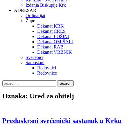
Izdanja Biskupije Krk
ADRESAR
Ordinarijat
Župe
Dekanat KRK
Dekanat CRES
Dekanat LOŠINJ
Dekanat OMIŠALJ
Dekanat RAB
Dekanat VRBNIK
Svećenici
Samostani
Redovnici
Redovnice
Search
Search
for:
Oznaka:
Ured za obitelj
Preduskrsni svećenički sastanak u Krku