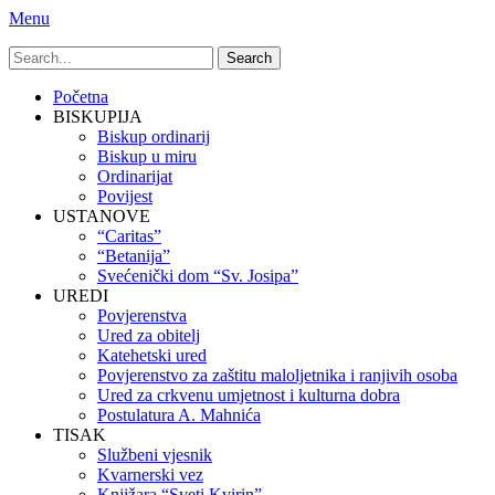
Menu
Search
for:
Primary
Skip
Početna
to
BISKUPIJA
Menu
content
Biskup ordinarij
Biskup u miru
Ordinarijat
Povijest
USTANOVE
“Caritas”
“Betanija”
Svećenički dom “Sv. Josipa”
UREDI
Povjerenstva
Ured za obitelj
Katehetski ured
Povjerenstvo za zaštitu maloljetnika i ranjivih osoba
Ured za crkvenu umjetnost i kulturna dobra
Postulatura A. Mahnića
TISAK
Službeni vjesnik
Kvarnerski vez
Knjižara “Sveti Kvirin”