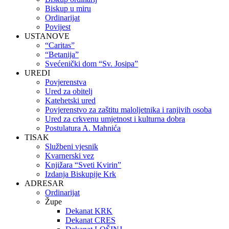
Biskup u miru
Ordinarijat
Povijest
USTANOVE
“Caritas”
“Betanija”
Svećenički dom “Sv. Josipa”
UREDI
Povjerenstva
Ured za obitelj
Katehetski ured
Povjerenstvo za zaštitu maloljetnika i ranjivih osoba
Ured za crkvenu umjetnost i kulturna dobra
Postulatura A. Mahnića
TISAK
Službeni vjesnik
Kvarnerski vez
Knjižara “Sveti Kvirin”
Izdanja Biskupije Krk
ADRESAR
Ordinarijat
Župe
Dekanat KRK
Dekanat CRES