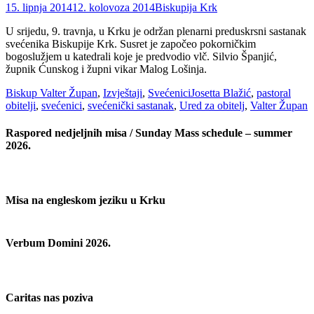
Posted
Author
15. lipnja 2014
12. kolovoza 2014
Biskupija Krk
on
U srijedu, 9. travnja, u Krku je održan plenarni preduskrsni sastanak
svećenika Biskupije Krk. Susret je započeo pokorničkim
bogoslužjem u katedrali koje je predvodio vlč. Silvio Španjić,
župnik Ćunskog i župni vikar Malog Lošinja.
Categories
Tags
Biskup Valter Župan
,
Izvještaji
,
Svećenici
Josetta Blažić
,
pastoral
obitelji
,
svećenici
,
svećenički sastanak
,
Ured za obitelj
,
Valter Župan
Raspored nedjeljnih misa / Sunday Mass schedule – summer
2026.
Misa na engleskom jeziku u Krku
Verbum Domini 2026.
Caritas nas poziva