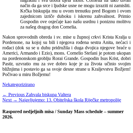
nagraditi i sva dobra djela mons. Cornelia na tako divan
način da ga srce i ljudske usne ne mogu izraziti ni zamisliti.
Krčka biskupija mu u ovom trenutku pred Bogom i ovom
zajednicom izriče duboku i iskrenu zahvalnost. Primio
Gospodin ove osjećaje kao našu usrdnu i poniznu molitvu
za našeg dragog don Cornelia.
Nakon sprovodnih obreda i sv. mise u župnoj crkvi Krista Kralja u
Pordenone, na kojoj su bili i njegova rođena sestra Anita, nećaci i
rođaci (dok su se u duhu pridružila i duga dvojica njegove braće u
Americi, Armando i Ezio), mons. Cornelio Stefani je potom ukopan
na pordenonskom groblju Rorai Grande. Gospodin Isus Krist, dobri
Pastir, uzvratio mu za sve dobro koje je za života učinio svojim
bližnjima i postavio ga sa svoje desne strane u Kraljevstvu Božjem!
Počivao u miru Božjemu!
Categories
Nekategorizirano
Navigacija
Previous
← Previous
Zahvala biskupa Valtera
Next
post:
Next →
Najavljujemo: 13. Obiteljska škola Riječke metropolije
objava
post:
Raspored nedjeljnih misa / Sunday Mass schedule – summer
2026.