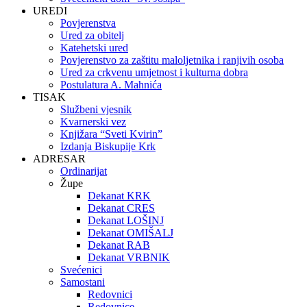
UREDI
Povjerenstva
Ured za obitelj
Katehetski ured
Povjerenstvo za zaštitu maloljetnika i ranjivih osoba
Ured za crkvenu umjetnost i kulturna dobra
Postulatura A. Mahnića
TISAK
Službeni vjesnik
Kvarnerski vez
Knjižara “Sveti Kvirin”
Izdanja Biskupije Krk
ADRESAR
Ordinarijat
Župe
Dekanat KRK
Dekanat CRES
Dekanat LOŠINJ
Dekanat OMIŠALJ
Dekanat RAB
Dekanat VRBNIK
Svećenici
Samostani
Redovnici
Redovnice