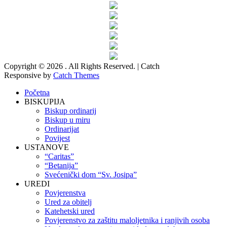
Copyright © 2026
. All Rights Reserved. | Catch
Responsive by
Catch Themes
Scroll
Početna
Up
BISKUPIJA
Biskup ordinarij
Biskup u miru
Ordinarijat
Povijest
USTANOVE
“Caritas”
“Betanija”
Svećenički dom “Sv. Josipa”
UREDI
Povjerenstva
Ured za obitelj
Katehetski ured
Povjerenstvo za zaštitu maloljetnika i ranjivih osoba