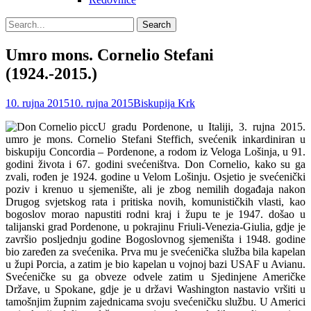
Search
Search
for:
Umro mons. Cornelio Stefani
(1924.-2015.)
Posted
Author
10. rujna 2015
10. rujna 2015
Biskupija Krk
on
U gradu Pordenone, u Italiji, 3. rujna 2015.
umro je mons. Cornelio Stefani Steffich, svećenik inkardiniran u
biskupiju Concordia – Pordenone, a rodom iz Veloga Lošinja, u 91.
godini života i 67. godini svećeništva.
Don Cornelio, kako su ga
zvali, rođen je 1924. godine u Velom Lošinju. Osjetio je svećenički
poziv i krenuo u sjemenište, ali je zbog nemilih događaja nakon
Drugog svjetskog rata i pritiska novih, komunističkih vlasti, kao
bogoslov morao napustiti rodni kraj i župu te je 1947. došao u
talijanski grad Pordenone, u pokrajinu Friuli-Venezia-Giulia, gdje je
završio posljednju godine Bogoslovnog sjemeništa i 1948. godine
bio zaređen za svećenika. Prva mu je svećenička služba bila kapelan
u župi Porcia, a zatim je bio kapelan u vojnoj bazi USAF u Avianu.
Svećeničke su ga obveze odvele zatim u Sjedinjene Američke
Države, u Spokane, gdje je u državi Washington nastavio vršiti u
tamošnjim župnim zajednicama svoju svećeničku službu. U Americi