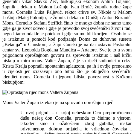
generalni vikar Slavko Zec, biskupijski ekonom Antun Toljanić,
župnik i dekan u Malom Lošinju Ivan Brnić, župnik rodne župe
mons. Cornelia Luka Paljević, rektor crkve sv. Nikole u Malom
Lošinju Matej Polonijo, te župnik i dekan u Omišlju Anton Bozanić.
Mons. Cornelio Stefani Steffich činio je mnogo dobra ne samo tamo
gdje ga je život odveo i gdje je provodio svoj svećenički život i rad,
nego i tamo odakle je potekao i gdje su mu bili korijeni. Osobito se
je istaknuo u pomoći kod podizanja Doma za duhovne susrete
„Betanija“ u Ćunskom, a župi Ćunski je na dar ostavio Pastoralni
centar sv. Leopolda Bogdana Mandića – Artatore. Sve je to u svom
prigodnom oproštajnom govoru na sprovodu istaknuo i naš krčki
biskup u miru mons. Valter Župan, čije su riječi sudionici u crkvi
Krista Kralja popratili spontanim aplauzom, pa ih i ovdje prenosimo
u cijelosti jer izražavaju ono bitno što je obilježilo svećenički
identitet mons. Cornelia i njegovu blisku povezanost s Krčkom
biskupijom:
Mons Valter Župan izrekao je na sprovodu oproštajnu riječ
U ovoj prigodi – u kojoj nebeskom Ocu preporučujemo
dušu našeg don Cornelia, premda to činimo s vjerom,
također smo i ožalošćeni zbog gubitka, makar
privremenog, dobrog prijatelja te vrijednog čovjeka i