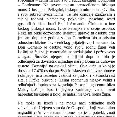
svećenika – želim izraziti svoju sućut biskupiji Concordia
– Pordenone. Na prvom mjestu preuzvišenom biskupu
mons. Giuseppeu Pellegrini, biskupu u miru mons. Ovidiu,
i svoj subraći svećenicima. Te iste osjećaje izražavam i
cijeloj rodbini plemenitog pokojnika, posebno sestri
gospođi Aniti, te braći Eziu i Armandu. Činim to u ime
krčkog biskupa mons. Ivice Petanjka i u svoje osobno.
Neka mi bude dozvoljeno istaknuti upravo tu osobnu crtu
jer sam dugi niz godina s don Corneliem bio u prisnim
odnosima blizine i svećeničkog prijateljstva. I ne samo to.
Don Cornelio je osobito volio svoju rodnu župu Veli
Lošinj za čiji se je materijalni napredak jako i požrtvovno
zalagao. Štoviše, njegov materijalni doprinos bio je
odlučujući za dovršetak izgradnje našeg Doma za duhovne
susrete „Betanija“ na otoku Lošinju. Ova kuća, u kojoj je
do sada 17.470 osoba proživjelo iskustvo duhovne obnove
i okrijepe, ima izuzetnu važnost za ljudski i kršćanski rast
žitelja Krčke biskupije. Želim spomenuti njegov veliki i
odlučujući doprinos za izgradnju Pastoralnog centra blizu
Malog Lošinja, kao i njegovo zanimanje za duhovni
napredak biskupije u kojoj se nalazi njegova rodna župa.
Ne može se izreći i ne mogu naći prikladne riječi
zahvalnosti. Uvjeren sam da će Gospodin, koji zna obilno
nagraditi čašu vode danu onome tko je u potrebi, znati