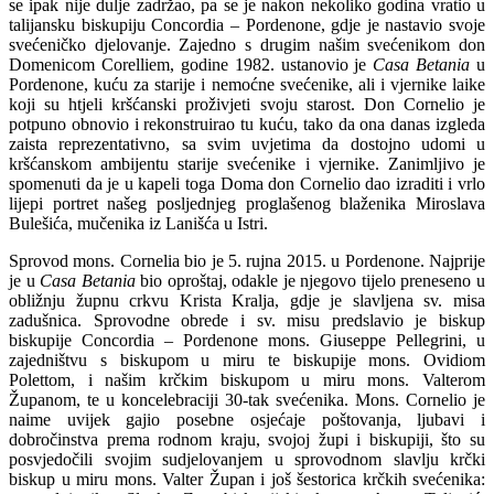
se ipak nije dulje zadržao, pa se je nakon nekoliko godina vratio u
talijansku biskupiju Concordia – Pordenone, gdje je nastavio svoje
svećeničko djelovanje. Zajedno s drugim našim svećenikom don
Domenicom Corelliem, godine 1982. ustanovio je
Casa Betania
u
Pordenone, kuću za starije i nemoćne svećenike, ali i vjernike laike
koji su htjeli kršćanski proživjeti svoju starost. Don Cornelio je
potpuno obnovio i rekonstruirao tu kuću, tako da ona danas izgleda
zaista reprezentativno, sa svim uvjetima da dostojno udomi u
kršćanskom ambijentu starije svećenike i vjernike. Zanimljivo je
spomenuti da je u kapeli toga Doma don Cornelio dao izraditi i vrlo
lijepi portret našeg posljednjeg proglašenog blaženika Miroslava
Bulešića, mučenika iz Lanišća u Istri.
Sprovod mons. Cornelia bio je 5. rujna 2015. u Pordenone. Najprije
je u
Casa Betania
bio oproštaj, odakle je njegovo tijelo preneseno u
obližnju župnu crkvu Krista Kralja, gdje je slavljena sv. misa
zadušnica. Sprovodne obrede i sv. misu predslavio je biskup
biskupije Concordia – Pordenone mons. Giuseppe Pellegrini, u
zajedništvu s biskupom u miru te biskupije mons. Ovidiom
Polettom, i našim krčkim biskupom u miru mons. Valterom
Županom, te u koncelebraciji 30-tak svećenika. Mons. Cornelio je
naime uvijek gajio posebne osjećaje poštovanja, ljubavi i
dobročinstva prema rodnom kraju, svojoj župi i biskupiji, što su
posvjedočili svojim sudjelovanjem u sprovodnom slavlju krčki
biskup u miru mons. Valter Župan i još šestorica krčkih svećenika: