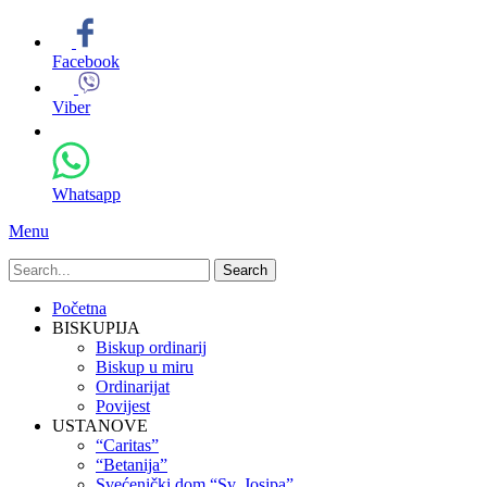
Facebook
Viber
Whatsapp
Menu
Search
for:
Primary
Skip
Početna
to
BISKUPIJA
Menu
content
Biskup ordinarij
Biskup u miru
Ordinarijat
Povijest
USTANOVE
“Caritas”
“Betanija”
Svećenički dom “Sv. Josipa”