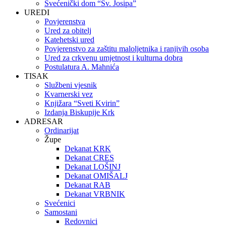
Svećenički dom “Sv. Josipa”
UREDI
Povjerenstva
Ured za obitelj
Katehetski ured
Povjerenstvo za zaštitu maloljetnika i ranjivih osoba
Ured za crkvenu umjetnost i kulturna dobra
Postulatura A. Mahnića
TISAK
Službeni vjesnik
Kvarnerski vez
Knjižara “Sveti Kvirin”
Izdanja Biskupije Krk
ADRESAR
Ordinarijat
Župe
Dekanat KRK
Dekanat CRES
Dekanat LOŠINJ
Dekanat OMIŠALJ
Dekanat RAB
Dekanat VRBNIK
Svećenici
Samostani
Redovnici