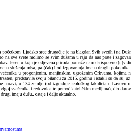
im početkom. Ljudsko srce drugačije je na blagdan Svih svetih i na D
eno na sve svete molimo se svim dušama u raju da nas prate i zagov
 i ljubav. Jesen u koju je odjevena priroda pomaže nam da ispravno (u)vi
ena služenja misa, pa (čak) i od izgovaranja imena dragih pokojnika u
h svećenika u progonjenim, manjinskim, ugroženim Crkvama, kojima na
raaten, predstavila svoju bilancu za 2015. godinu i istakli su da su, u
ne naravi, u 134 zemlje (od izgradnje teološkog fakulteta u Lavovu u
odgoj svećenika i redovnica te pomoć katoličkim medijima), dio darov
rugi imaju dušu„ ostaje i dalje aktualno.
stvarnostima