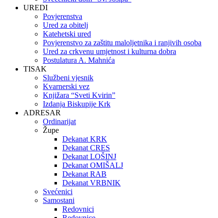
UREDI
Povjerenstva
Ured za obitelj
Katehetski ured
Povjerenstvo za zaštitu maloljetnika i ranjivih osoba
Ured za crkvenu umjetnost i kulturna dobra
Postulatura A. Mahnića
TISAK
Službeni vjesnik
Kvarnerski vez
Knjižara “Sveti Kvirin”
Izdanja Biskupije Krk
ADRESAR
Ordinarijat
Župe
Dekanat KRK
Dekanat CRES
Dekanat LOŠINJ
Dekanat OMIŠALJ
Dekanat RAB
Dekanat VRBNIK
Svećenici
Samostani
Redovnici
Redovnice