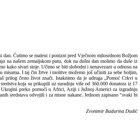
ušni dan. Ćutimo se maleni i ponizni pred Vječnom milosrdnom Božjom
araju na našem zemaljskom putu, dok na dušni dan molimo da duše iz
dimo kako stvari stoje. Učimo se biti slobodni i nenavezani u odnosu na
 misama. I taj čin žrtve i molitve možemo još učiniti za sebe boljim,
š prilog često život znači. Istaknimo da je udruga „Pomoć Crkvi u
z sredstva koja su prikupili uz suradnju više od 360.000 donatora iz 17
 Ukrajini preko pomoći u Africi, Aziji i Južnoj Americi za izgradnju
anih sredstava odvojili i za misne nakane. Jednom zapisano “svaki bi
Zvonimir Badurina Dudić