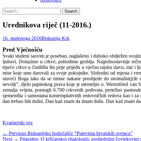
Search
Search
for:
Urednikova riječ (11-2016.)
Posted
Author
16. studenoga 2016
Biskupija Krk
on
Pred Vječnošću
Svaki studeni sasvim je poseban, naglašeno i duboko obilježen svoj
ljubavi. Dolazimo u crkve, pohodimo groblja. Najjednostavnije reč
trpeće crkve u čistilištu što prije prijeđu u vječnu rajsku slavu, mir
mise koje smo darovali za svoje pokojnike. Slobodni od mjesta i vrem
slaveći Boga tako da se misne nakane proslijede do siromašni(ji)
nevolji”, djelo papinskog prava koje je utemeljio o. Werenfried van St
zemalja svijeta, pomogli 6.700 crkvenih pothvata, pretežno pastoral
sjemeništa i samostana kontemplativnih redovničkih redova kao i za 
dan trebao biti dušni. Dan kad znam da imam dušu. Dan kad znam da d
Categories
Kvarnerski vez
Navigacija
Previous
← Previous
Biskupijsko hodočašće “Putevima hrvatskih svetaca”
Next
post:
Next →
Prigodno: O kršćanskoj ehatologiji, posljednjim čovjekovim 