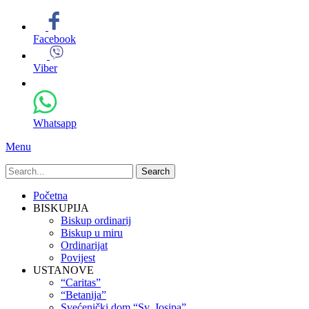
Facebook
Viber
Whatsapp
Menu
Search
for:
Primary
Skip
Početna
to
BISKUPIJA
Menu
content
Biskup ordinarij
Biskup u miru
Ordinarijat
Povijest
USTANOVE
“Caritas”
“Betanija”
Svećenički dom “Sv. Josipa”