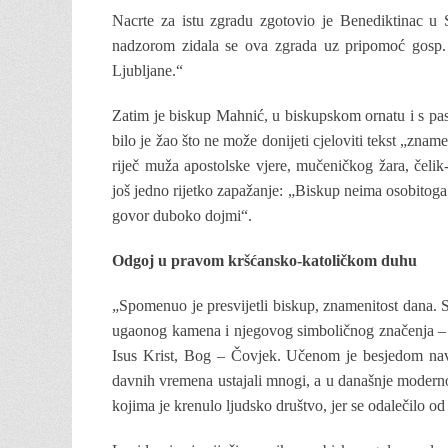
Nacrte za istu zgradu zgotovio je Benediktinac u
nadzorom zidala se ova zgrada uz pripomoć gosp. L
Ljubljane.“
Zatim je biskup Mahnić, u biskupskom ornatu i s past
bilo je žao što ne može donijeti cjeloviti tekst „zna
riječ muža apostolske vjere, mučeničkog žara, čelik
još jedno rijetko zapažanje: „Biskup neima osobitoga 
govor duboko dojmi“.
Odgoj u pravom kršćansko-katoličkom duhu
„Spomenuo je presvijetli biskup, znamenitost dana.
ugaonog kamena i njegovog simboličnog značenja – p
Isus Krist, Bog – Čovjek. Učenom je besjedom na
davnih vremena ustajali mnogi, a u današnje moderno 
kojima je krenulo ljudsko društvo, jer se odalečilo od