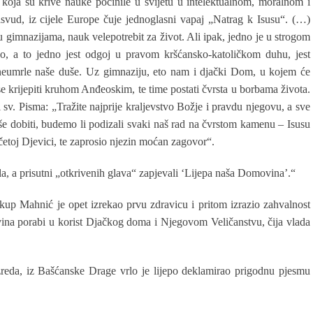
 koja su krive nauke počinile u svijetu u intelektualnom, moralnom i
vud, iz cijele Europe čuje jednoglasni vapaj „Natrag k Isusu“. (…)
 gimnazijama, nauk velepotrebit za život. Ali ipak, jedno je u strogom
žno, a to jedno jest odgoj u pravom kršćansko-katoličkom duhu, jest
e neumrle naše duše. Uz gimnaziju, eto nam i djački Dom, u kojem će
se krijepiti kruhom Anđeoskim, te time postati čvrsta u borbama života.
i sv. Pisma: „Tražite najprije kraljevstvo Božje i pravdu njegovu, a sve
e dobiti, budemo li podizali svaki naš rad na čvrstom kamenu – Isusu
etoj Djevici, te zaprosio njezin moćan zagovor“.
, a prisutni „otkrivenih glava“ zapjevali ‘Lijepa naša Domovina’.“
up Mahnić je opet izrekao prvu zdravicu i pritom izrazio zahvalnost
avina porabi u korist Djačkog doma i Njegovom Veličanstvu, čija vlada
zreda, iz Bašćanske Drage vrlo je lijepo deklamirao prigodnu pjesmu