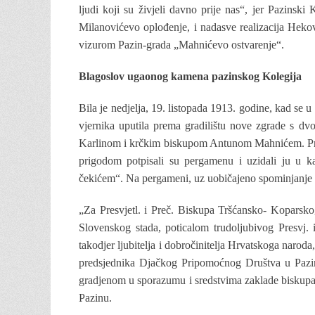
ljudi koji su živjeli davno prije nas“, jer Pazinski
Milanovićevo oplođenje, i nadasve realizacija Heko
vizurom Pazin-grada „Mahnićevo ostvarenje“.
Blagoslov ugaonog kamena pazinskog Kolegija
Bila je nedjelja, 19. listopada 1913. godine, kad se 
vjernika uputila prema gradilištu nove zgrade s d
Karlinom i krčkim biskupom Antunom Mahnićem. Pri
prigodom potpisali su pergamenu i uzidali ju u ka
čekićem“. Na pergameni, uz uobičajeno spominjanje svj
„Za Presvjetl. i Preč. Biskupa Tršćansko- Koparskog
Slovenskog stada, poticalom trudoljubivog Presvj
takodjer ljubitelja i dobročinitelja Hrvatskoga narod
predsjednika Djačkog Pripomoćnog Društva u Pazinu
gradjenom u sporazumu i sredstvima zaklade biskup
Pazinu.