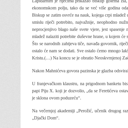
Lapidarnim je riječima prikazao biskup golema zla,
ekonomskom polju, tako da se već više godina odas
Biskup se zatim osvrće na nauk, kojega crpi mladež u
smislu riječi potrebito, najvažnije, neophodno nu
neprocjenjivo blago naše svete vjere, jest spasenj
mladež nalaziti potrebite duševne hrane, u kojem će 
Što se narodnih zahtjeva tiče, navađa govornik, riječ
ostalo će nam se dodati. Sve ostalo ćemo mnogo lakš
Kristu.(…) Na koncu se je obratio Neoskvrnjenoj Zač
Nakon Mahnićeva govora pazinska je glazba odsvirala
U franjevačkom klaustru, na prigodnom banketu bisk
papi Piju X. koji je dozvolio, „da se Feretićeva ost
je sklona ovom poduzeću“.
Na večernjoj akademiji „Perožić, učenik drugog ra
„Djački Dom“.