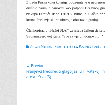
Zgrada Pazinskoga kolegija podignuta je u neorenesa
društvo na­umilo osnovati kao potporu Državnoj gim
biskupa Feretića dano 170.977 kruna, a Djačko pri
kruna. Prvi svjetski rat ubrzo je obustavio gradnju.
Člankopisac u „Našoj Slozi“ završava željom da se D
Strossmayerovog gesla: ‘Sve za vjeru i domovinu’.“
Categories
Antun Mahnić
,
Kvarnerski vez
,
Povijest i baštin
Navigacija
← Previous
Previous
Franjevci trećoredci glagoljaši u Hrvatskoj i 
objava
post:
otoku Krku (5)