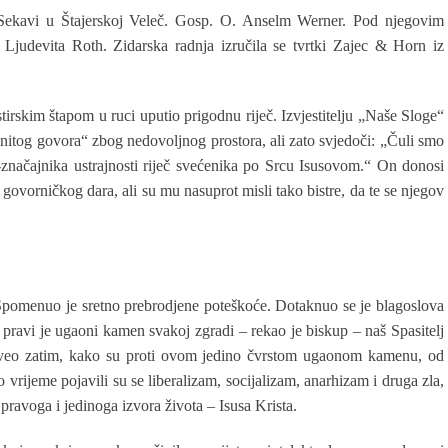
 Sekavi u Štajerskoj Veleč. Gosp. O. Anselm Werner. Pod njegovim
judevita Roth. Zidarska radnja izručila se tvrtki Zajec & Horn iz
irskim štapom u ruci uputio prigodnu riječ. Izvjestitelju „Naše Sloge“
menitog govora“ zbog nedovoljnog prostora, ali zato svjedoči: „Čuli smo
-značajnika ustrajnosti riječ svećenika po Srcu Isusovom.“ On donosi
govorničkog dara, ali su mu nasuprot misli tako bistre, da te se njegov
 Spomenuo je sretno prebrodjene poteškoće. Dotaknuo se je blagoslova
ravi je ugaoni kamen svakoj zgradi – rekao je biskup – naš Spasitelj
veo zatim, kako su proti ovom jedino čvrstom ugaonom kamenu, od
vrijeme pojavili su se liberalizam, socijalizam, anarhizam i druga zla,
 pravoga i jedinoga izvora života – Isusa Krista.