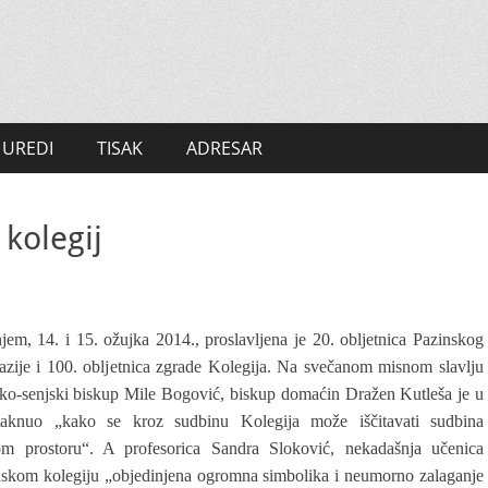
UREDI
TISAK
ADRESAR
kolegij
em, 14. i 15. ožujka 2014., proslavljena je 20. obljetnica Pazinskog
azije i 100. obljetnica zgrade Kolegija.
Na svečanom misnom slavlju
ćko-senjski biskup Mile Bogović, biskup domaćin Dražen Kutleša je u
aknuo „kako se kroz sudbinu Kolegija može iščitavati sudbina
m prostoru“. A profesorica Sandra Sloković, nekadašnja učenica
nskom kolegiju „objedinjena ogromna simbolika i neumorno zalaganje