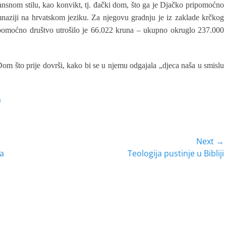
nsnom stilu, kao konvikt, tj. đački dom, što ga je Djačko pripomoćno
naziji na hrvatskom jeziku. Za njegovu gradnju je iz zaklade krčkog
pomoćno društvo utrošilo je 66.022 kruna – ukupno okruglo 237.000
om što prije dovrši, kako bi se u njemu odgajala „djeca naša u smislu
a
Next →
Next
na
Teologija pustinje u Bibliji
post: