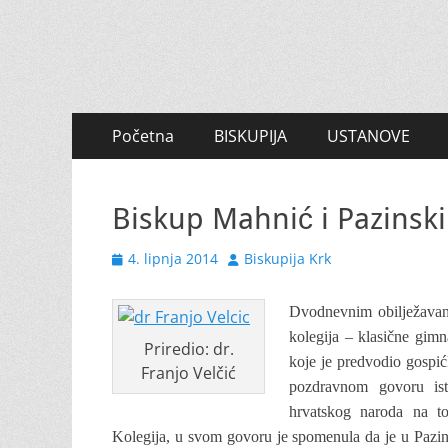
Primary
Skip
Početna
BISKUPIJA
USTANOVE
to
Menu
content
Biskup Mahnić i Pazinski 
Posted
Author
4. lipnja 2014
Biskupija Krk
on
Dvodnevnim obilježavanj
kolegija – klasične gimn
Priredio: dr.
koje je predvodio gospi
Franjo Velčić
pozdravnom govoru ist
hrvatskog naroda na to
Kolegija, u svom govoru je spomenula da je u Pazi