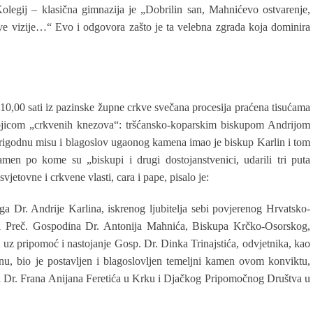
 Kolegij – klasična gimnazija je „Dobrilin san, Mahnićevo ostvarenje,
ve vizije…“ Evo i odgovora zašto je ta velebna zgrada koja dominira
u 10,00 sati iz pazinske župne crkve svečana procesija praćena tisućama
vojicom „crkvenih knezova“: tršćansko-koparskim biskupom Andrijom
godnu misu i blagoslov ugaonog kamena imao je biskup Karlin i tom
men po kome su „biskupi i drugi dostojanstvenici, udarili tri puta
etovne i crkvene vlasti, cara i pape, pisalo je:
a Dr. Andrije Karlina, iskrenog ljubitelja sebi povjerenog Hrvatsko-
. i Preč. Gospodina Dr. Antonija Mahnića, Biskupa Krčko-Osorskog,
a, uz pripomoć i nastojanje Gosp. Dr. Dinka Trinajstića, odvjetnika, kao
, bio je postavljen i blagoslovljen temeljni kamen ovom konviktu,
a Dr. Frana Anijana Feretića u Krku i Djačkog Pripomočnog Društva u