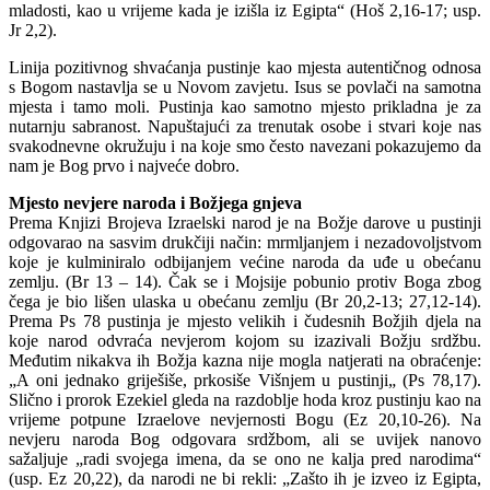
mladosti, kao u vrijeme kada je izišla iz Egipta“ (Hoš 2,16-17; usp.
Jr 2,2).
Linija pozitivnog shvaćanja pustinje kao mjesta autentičnog odnosa
s Bogom nastavlja se u Novom zavjetu. Isus se povlači na samotna
mjesta i tamo moli. Pustinja kao samotno mjesto prikladna je za
nutarnju sabranost. Napuštajući za trenutak osobe i stvari koje nas
svakodnevne okru­žuju i na koje smo često navezani pokazu­jemo da
nam je Bog prvo i najveće dobro.
Mjesto nevjere naroda i Božjega gnjeva
Prema Knjizi Brojeva Izraelski narod je na Božje darove u pustinji
odgovarao na sasvim drukčiji način: mrmljanjem i nezadovoljstvom
koje je kulminiralo odbijanjem većine naroda da uđe u obećanu
zemlju. (Br 13 – 14). Čak se i Mojsije pobunio protiv Boga zbog
čega je bio lišen ulaska u obećanu zemlju (Br 20,2-13; 27,12-14).
Prema Ps 78 pustinja je mjesto velikih i čudesnih Božjih djela na
koje narod odvraća nevjerom kojom su izazivali Božju srdžbu.
Međutim nikakva ih Božja kazna nije mogla natjerati na obraćenje:
„A oni jednako griješiše, prkosiše Višnjem u pustinji„ (Ps 78,17).
Slično i prorok Ezekiel gleda na razdoblje hoda kroz pustinju kao na
vrijeme potpune Izraelove nevjernosti Bogu (Ez 20,10-26). Na
nevjeru naroda Bog odgovara srdžbom, ali se uvijek nanovo
sažaljuje „radi svojega imena, da se ono ne kalja pred narodima“
(usp. Ez 20,22), da narodi ne bi rekli: „Zašto ih je izveo iz Egipta,