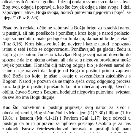
oticale ovih četrdeset godina. Priznaj onda u svome srcu da te Jahve,
Bog tvoj, odgaja i popravlja, kao što čovjek odgaja sina svoga. I drži
zapovijedi Jahve, Boga svoga, hodeći putovima njegovim i bojeći se
njega!“ (Pnz 8,2-6).
Pisac ovih redaka očito ne zaboravlja Božju brigu za izraelski narod
u pustinji, ali niti poteškoće i poniženja kroz koje je narod prolazio,
koje su međutim imale pedagošku funkciju, da narod bude „sretan“
(Pnz 8,16). Kroz iskustvo kušnje, nevjere i kazne narod je spoznao
istinu o sebi i učio se odgovornosti. Ponižavajući ga glađu i žeđu iz
kojih ga je potom čudesno izbavljao Bog je svoj narod dovodio do
spoznaje da je o njemu ovisan, ali i da se u njegovu pro­vidnost može
uvijek pouzdati. Konačni cilj takvog odgoja bio je dovesti narod do
istine da je najveći dar koji je od Boga u pustinji primio zapravo
riječ Božja po kojoj je ušao i ostaje u savezničkom zajedništvu s
Bogom. Narod je pozvan da se trajno sjeća ovog odgojnog procesa
kroz koji je u pustinji prošao kako bi u obećanoj zemlji, živeći u
obilju, čuvao Savez s Bogom, hodajući njegovim putovima, svjestan
da sve što ima Bogu duguje.
Kao što boravkom u pustinji pripravlja svoj narod za život u
obećanoj zemlji, Bog slično čini i s Mojsijem (Dj 7,30) i Ilijom (1 Kr
19,8), s Isusom (Mt 4,1-11) i Pavlom (Gal 1,17) koje odvodi u
pustinju da bi ih pripravio za njihovo poslanje. Osobito je za nas
znakovit Isusov četrdesetodnevni boravak u pustinji koji nam