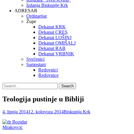
Izdanja Biskupije Krk
ADRESAR
Ordinarijat
Župe
Dekanat KRK
Dekanat CRES
Dekanat LOŠINJ
Dekanat OMIŠALJ
Dekanat RAB
Dekanat VRBNIK
Svećenici
Samostani
Redovnici
Redovnice
Search
Search
for:
Teologija pustinje u Bibliji
Posted
Author
4. lipnja 2014
12. kolovoza 2014
Biskupija Krk
on