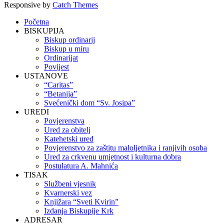
Responsive by
Catch Themes
Scroll
Početna
Up
BISKUPIJA
Biskup ordinarij
Biskup u miru
Ordinarijat
Povijest
USTANOVE
“Caritas”
“Betanija”
Svećenički dom “Sv. Josipa”
UREDI
Povjerenstva
Ured za obitelj
Katehetski ured
Povjerenstvo za zaštitu maloljetnika i ranjivih osoba
Ured za crkvenu umjetnost i kulturna dobra
Postulatura A. Mahnića
TISAK
Službeni vjesnik
Kvarnerski vez
Knjižara “Sveti Kvirin”
Izdanja Biskupije Krk
ADRESAR