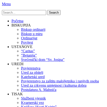
Menu
Search
for:
Primary
Skip
Početna
to
BISKUPIJA
Menu
content
Biskup ordinarij
Biskup u miru
Ordinarijat
Povijest
USTANOVE
“Caritas”
“Betanija”
Svećenički dom “Sv. Josipa”
UREDI
Povjerenstva
Ured za obitelj
Katehetski ured
Povjerenstvo za zaštitu maloljetnika i ranjivih osoba
Ured za crkvenu umjetnost i kulturna dobra
Postulatura A. Mahnića
TISAK
Službeni vjesnik
Kvarnerski vez
Knjižara “Sveti Kvirin”