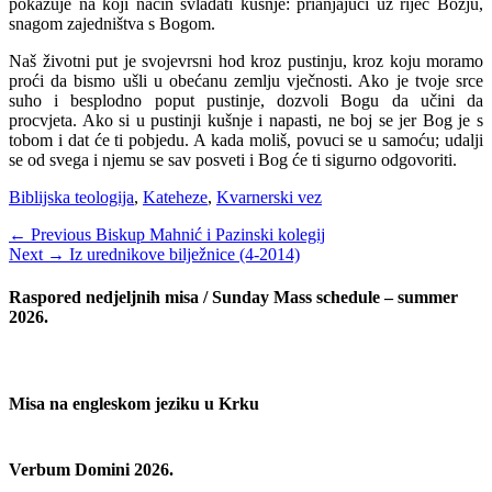
pokazuje na koji način svladati kušnje: prianjajući uz riječ Božju,
snagom zajedništva s Bogom.
Naš životni put je svojevrsni hod kroz pustinju, kroz koju moramo
proći da bismo ušli u obećanu zemlju vječnosti. Ako je tvoje srce
suho i besplodno poput pustinje, dozvoli Bogu da učini da
procvjeta. Ako si u pustinji kušnje i napasti, ne boj se jer Bog je s
tobom i dat će ti pobjedu. A kada moliš, povuci se u samoću; udalji
se od svega i njemu se sav posveti i Bog će ti sigurno odgovoriti.
Categories
Biblijska teologija
,
Kateheze
,
Kvarnerski vez
Navigacija
Previous
← Previous
Biskup Mahnić i Pazinski kolegij
Next
post:
Next →
Iz urednikove bilježnice (4-2014)
objava
post:
Raspored nedjeljnih misa / Sunday Mass schedule – summer
2026.
Misa na engleskom jeziku u Krku
Verbum Domini 2026.