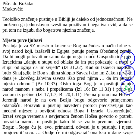
Piše: dr. Božidar
Mrakovčić
Teološko značenje pustinje u Bibliji je daleko od jednoznačnosti. Ne
možemo ga jednostavno svesti na pozitivan i negativan vid, a da se
pri tom ne izgubi dio bogatstva njezina značenja.
Mjesto prve ljubavi
Pustinja je za SZ mjesto u kojem se Bog na čudesan način brine za
svoj narod koji, izašavši iz Egipta, putuje prema Obećanoj zemlji.
Da bi mogli putovati ne samo danju nego i noću Gospodin ide pred
Izraelcima „danju u stupu od oblaka da im put pokazuje, a noću u
stupu od ognja da im svijetli“ (Izl 31,22). Kad su Izraelci napustili
brdo Sinaj gdje je Bog s njima sklopio Savez i dao im Zakon prva tri
dana je „kovčeg Jahvina saveza išao pred njima … da im potraži
mjesto odmora“ (Br 10,33). Osim toga Bog je u pustinji hranio
narod manom s neba i prepelicama (Izl 16; Br 11,31) i pojio ga
vodom iz pećine (Izl 17,1-7; Br 20,1-11). Prema prorocima Hošei i
Jeremiji narod je na ovu Božju brigu odgovorio primjernom
odanošću. Boravak u pustinji navedeni proroci predstavljaju kao
medeni mjesec u povijesti odnosa Boga i Izraela. Uspoređujući
Izrael svoga vremena s nevjernom ženom Hošea govorio o potrebi
povratka naroda u pustinju kako bi se vratio prvotnoj vjernosti
Bogu: „Stoga ću je, evo, primami­ti, odvesti je u pustinju i njenu
progovorit’ srcu. … Ondje će mi odgovarat’ ona kao u dane svoje