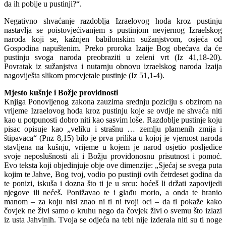
da ih pobije u pustinji?“.
Negativno shvaćanje razdoblja Izraelovog hoda kroz pustinju
nastavlja se poistovjećivanjem s pustinjom nevjernog Izraelskog
naroda koji se, kažnjen babilonskim sužanjstvom, osjeća od
Gospodina napuštenim. Preko proroka Izaije Bog obećava da će
pustinju svoga naroda preobraziti u zeleni vrt (Iz 41,18-20).
Povratak iz sužanjstva i nutarnju obnovu izraelskog naroda Izaija
nagoviješta slikom procvjetale pustinje (Iz 51,1-4).
Mjesto kušnje i Božje providnosti
Knjiga Ponovljenog zakona zauzima srednju poziciju s obzirom na
vrijeme Izraelovog hoda kroz pustinju koje se ovdje ne shvaća niti
kao u potpunosti dobro niti kao sasvim loše. Razdoblje pustinje koju
pisac opisuje kao „veliku i strašnu … zemlju plamenih zmija i
štipavaca“ (Pnz 8,15) bilo je prva prilika u kojoj je vjernost naroda
stavljena na kušnju, vrijeme u kojem je narod osjetio posljedice
svoje neposlušnosti ali i Božju providonosnu prisutnost i pomoć.
Evo teksta koji objedinjuje obje ove dimenzije: „Sjećaj se svega puta
kojim te Jahve, Bog tvoj, vodio po pustinji ovih četrdeset godina da
te ponizi, iskuša i dozna što ti je u srcu: hoćeš li držati zapovijedi
njegove ili nećeš. Ponižavao te i glađu morio, a onda te hranio
manom – za koju nisi znao ni ti ni tvoji oci – da ti pokaže kako
čovjek ne živi samo o kruhu nego da čovjek živi o svemu što izlazi
iz usta Jahvinih. Tvoja se odjeća na tebi nije izderala niti su ti noge