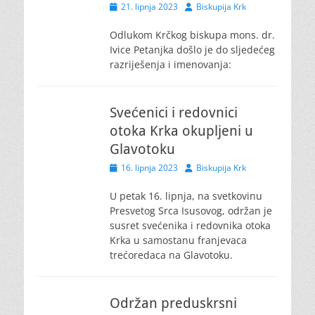
Posted
Author
21. lipnja 2023
Biskupija Krk
on
Odlukom Krčkog biskupa mons. dr.
Ivice Petanjka došlo je do sljedećeg
razriješenja i imenovanja:
Svećenici i redovnici
otoka Krka okupljeni u
Glavotoku
Posted
Author
16. lipnja 2023
Biskupija Krk
on
U petak 16. lipnja, na svetkovinu
Presvetog Srca Isusovog, održan je
susret svećenika i redovnika otoka
Krka u samostanu franjevaca
trećoredaca na Glavotoku.
Održan preduskrsni