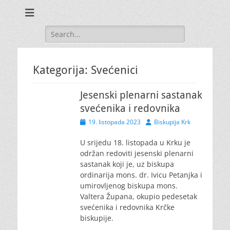
Search
for:
Kategorija:
Svećenici
Jesenski plenarni sastanak
svećenika i redovnika
Posted
Author
19. listopada 2023
Biskupija Krk
on
U srijedu 18. listopada u Krku je
održan redoviti jesenski plenarni
sastanak koji je, uz biskupa
ordinarija mons. dr. Ivicu Petanjka i
umirovljenog biskupa mons.
Valtera Župana, okupio pedesetak
svećenika i redovnika Krčke
biskupije.