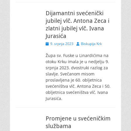
Dijamantni svećenički
jubilej vlč. Antona Zeca i
zlatni jubilej vlč. Ivana
Jurasića
Posted
Author
9. srpnja 2023
Biskupija Krk
on
Župa sv. Fuske u Linardićima na
otoku Krku imala je u nedjelju 9.
srpnja 2023. dvostruki razlog za
slavlje. Svečanom misom
proslavljena je 60. obljetnica
svećeništva vlč. Antona Zeca i 50.
obljetnica svećeništva vlč. Ivana
Jurasića.
Promjene u svećeničkim
službama