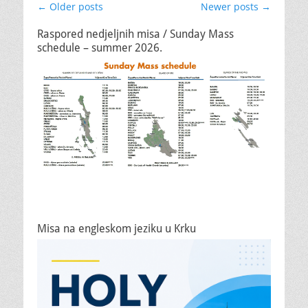
Post
←
Older posts
Newer posts
→
navigation
Raspored nedjeljnih misa / Sunday Mass
schedule – summer 2026.
Misa na engleskom jeziku u Krku