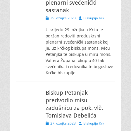
plenarni svećenički
sastanak
Posted
Author
29. ožujka 2023
Biskupija Krk
on
U srijedu 29. ožujka u Krku je
održan redoviti preduskrsni
plenarni svećenički sastanak koji
je, uz krčkog biskupa mons. Ivicu
Petanjka te biskupa u miru mons.
Valtera Župana, okupio 40-tak
svećenika i redovnika te bogoslove
Krčke biskupije.
Biskup Petanjak
predvodio misu
zadušnicu za pok. vlč.
Tomislava Debelića
Posted
Author
27. ožujka 2023
Biskupija Krk
on