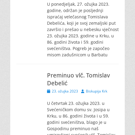
U ponedjeljak, 27. ožujka 2023.
godine, održan je posljednji
ispraćaj velečasnog Tomislava
Debelića, koji je svoj zemaljski put
završio i prešao u nebesku vječnost
23. ožujka 2023. godine u Krku, u
86. godini života i 59. godini
svećeništva. Pogreb je započeo
misom zadušnicom u Barbatu
Preminuo vlč. Tomislav
Debelić
Posted
Author
23. ožujka 2023
Biskupija Krk
on
U četvrtak 23. ožujka 2023. u
Svećeničkom domu sv. Josipa u
Krku, u 86. godini života i u 59.
godini svećeništva, blago je u
Gospodinu preminuo naš
umirovljeni svećenik vlč. Tomislav