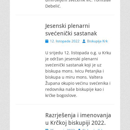
Debelić.
Jesenski plenarni
svećenički sastanak
Posted
Author
12. listopada 2022
Biskupija Krk
on
U srijedu 12. listopada o.g. u Krku
je održan jesenski plenarni
svećenički sastanak koji je uz
biskupa mons. Ivicu Petanjka i
biskupa u miru mons. Valtera
Župana okupio većinu svećenika i
redovnika naše biskupije kao i
krčke bogoslove.
Razrješenja i imenovanja
u Krčkoj biskupiji 2022.