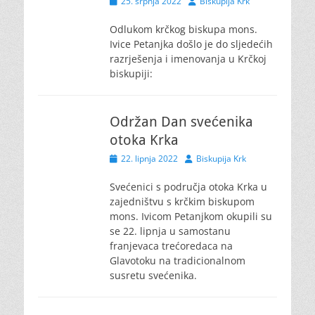
Posted
Author
25. srpnja 2022
Biskupija Krk
on
Odlukom krčkog biskupa mons.
Ivice Petanjka došlo je do sljedećih
razrješenja i imenovanja u Krčkoj
biskupiji:
Održan Dan svećenika
otoka Krka
Posted
Author
22. lipnja 2022
Biskupija Krk
on
Svećenici s područja otoka Krka u
zajedništvu s krčkim biskupom
mons. Ivicom Petanjkom okupili su
se 22. lipnja u samostanu
franjevaca trećoredaca na
Glavotoku na tradicionalnom
susretu svećenika.