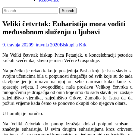
Search
Search
for:
Veliki četvrtak: Euharistija mora voditi
međusobnom služenju u ljubavi
Posted
Author
9. travnja 2020
9. travnja 2020
Biskupija Krk
on
Na Veliki četvrtak biskup Ivica Petanjak, u koncelebraciji petorice
krčkih svećenika, slavio je misu Večere Gospodnje.
Na početku je rekao kako je posljednja Pasha koju je Isus slavio sa
svojim učenicima bila u potpunosti drugačija od svih koje su do tada
slavljene jer je upravo na njoj on sebe darovao kako Janje za
spasenje svijeta. I ovogodišnja naša proslava Velikog četvrtka u
mnogočemu je drugačija od onih koje smo do sada slavili jer izostaje
zajedništvo vjernika, zajedništvo Crkve. Zamolio je Isusa da da
požuri vrijeme kada ćemo se ponovno okupiti oko njegova oltara.
U homiliji je poručio:
Na Veliki četvrtak do punog izražaja dolazi potpuni smisao i
značenje euharistije. U svim drugim euharistijama kroz crkvenu
godinu naša se pozornost koncentrira na jednom vidu euharistije, na