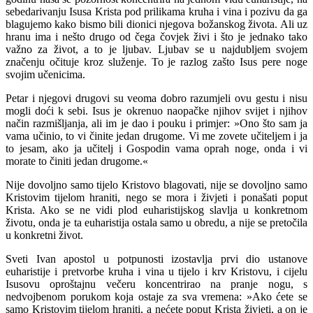
sebedarivanju Isusa Krista pod prilikama kruha i vina i pozivu da ga
blagujemo kako bismo bili dionici njegova božanskog života. Ali uz
hranu ima i nešto drugo od čega čovjek živi i što je jednako tako
važno za život, a to je ljubav. Ljubav se u najdubljem svojem
značenju očituje kroz služenje. To je razlog zašto Isus pere noge
svojim učenicima.
Petar i njegovi drugovi su veoma dobro razumjeli ovu gestu i nisu
mogli doći k sebi. Isus je okrenuo naopačke njihov svijet i njihov
način razmišljanja, ali im je dao i pouku i primjer: »Ono što sam ja
vama učinio, to vi činite jedan drugome. Vi me zovete učiteljem i ja
to jesam, ako ja učitelj i Gospodin vama oprah noge, onda i vi
morate to činiti jedan drugome.«
Nije dovoljno samo tijelo Kristovo blagovati, nije se dovoljno samo
Kristovim tijelom hraniti, nego se mora i živjeti i ponašati poput
Krista. Ako se ne vidi plod euharistijskog slavlja u konkretnom
životu, onda je ta euharistija ostala samo u obredu, a nije se pretočila
u konkretni život.
Sveti Ivan apostol u potpunosti izostavlja prvi dio ustanove
euharistije i pretvorbe kruha i vina u tijelo i krv Kristovu, i cijelu
Isusovu oproštajnu večeru koncentrirao na pranje nogu, s
nedvojbenom porukom koja ostaje za sva vremena: »Ako ćete se
samo Kristovim tijelom hraniti, a nećete poput Krista živjeti, a on je