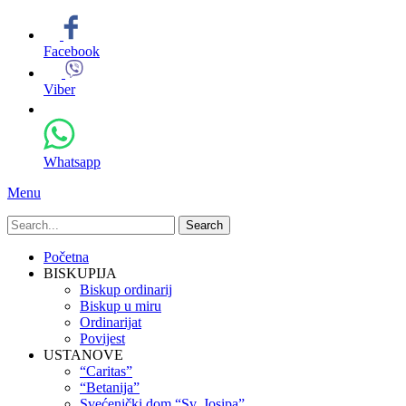
Facebook
Viber
Whatsapp
Menu
Search
for:
Primary
Skip
Početna
to
BISKUPIJA
Menu
content
Biskup ordinarij
Biskup u miru
Ordinarijat
Povijest
USTANOVE
“Caritas”
“Betanija”
Svećenički dom “Sv. Josipa”