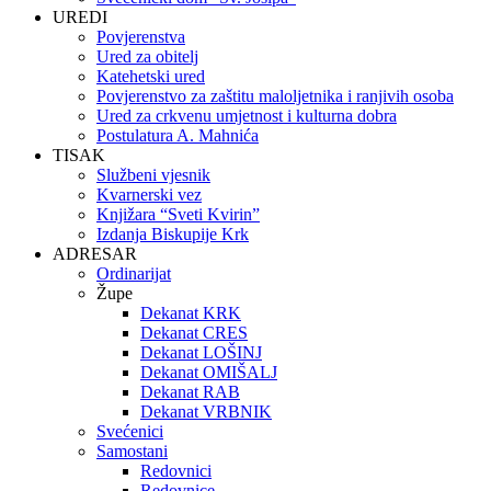
UREDI
Povjerenstva
Ured za obitelj
Katehetski ured
Povjerenstvo za zaštitu maloljetnika i ranjivih osoba
Ured za crkvenu umjetnost i kulturna dobra
Postulatura A. Mahnića
TISAK
Službeni vjesnik
Kvarnerski vez
Knjižara “Sveti Kvirin”
Izdanja Biskupije Krk
ADRESAR
Ordinarijat
Župe
Dekanat KRK
Dekanat CRES
Dekanat LOŠINJ
Dekanat OMIŠALJ
Dekanat RAB
Dekanat VRBNIK
Svećenici
Samostani
Redovnici
Redovnice