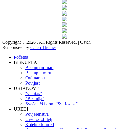
Copyright © 2026
. All Rights Reserved. | Catch
Responsive by
Catch Themes
Scroll
Početna
Up
BISKUPIJA
Biskup ordinarij
Biskup u miru
Ordinarijat
Povijest
USTANOVE
“Caritas”
“Betanija”
Svećenički dom “Sv. Josipa”
UREDI
Povjerenstva
Ured za obitelj
Katehetski ured