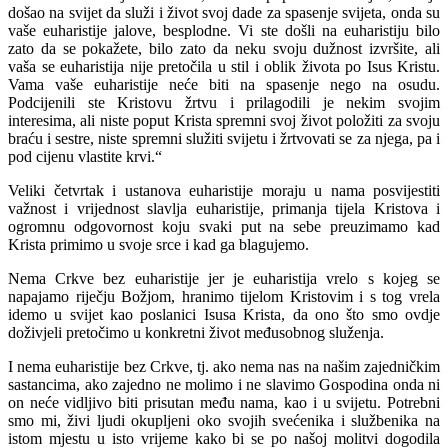
došao na svijet da služi i život svoj dade za spasenje svijeta, onda su
vaše euharistije jalove, besplodne. Vi ste došli na euharistiju bilo
zato da se pokažete, bilo zato da neku svoju dužnost izvršite, ali
vaša se euharistija nije pretočila u stil i oblik života po Isus Kristu.
Vama vaše euharistije neće biti na spasenje nego na osudu.
Podcijenili ste Kristovu žrtvu i prilagodili je nekim svojim
interesima, ali niste poput Krista spremni svoj život položiti za svoju
braću i sestre, niste spremni služiti svijetu i žrtvovati se za njega, pa i
pod cijenu vlastite krvi.“
Veliki četvrtak i ustanova euharistije moraju u nama posvijestiti
važnost i vrijednost slavlja euharistije, primanja tijela Kristova i
ogromnu odgovornost koju svaki put na sebe preuzimamo kad
Krista primimo u svoje srce i kad ga blagujemo.
Nema Crkve bez euharistije jer je euharistija vrelo s kojeg se
napajamo riječju Božjom, hranimo tijelom Kristovim i s tog vrela
idemo u svijet kao poslanici Isusa Krista, da ono što smo ovdje
doživjeli pretočimo u konkretni život međusobnog služenja.
I nema euharistije bez Crkve, tj. ako nema nas na našim zajedničkim
sastancima, ako zajedno ne molimo i ne slavimo Gospodina onda ni
on neće vidljivo biti prisutan među nama, kao i u svijetu. Potrebni
smo mi, živi ljudi okupljeni oko svojih svećenika i službenika na
istom mjestu u isto vrijeme kako bi se po našoj molitvi dogodila