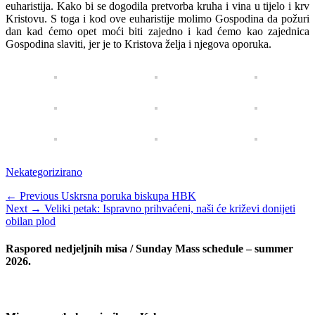
euharistija. Kako bi se dogodila pretvorba kruha i vina u tijelo i krv
Kristovu. S toga i kod ove euharistije molimo Gospodina da požuri
dan kad ćemo opet moći biti zajedno i kad ćemo kao zajednica
Gospodina slaviti, jer je to Kristova želja i njegova oporuka.
Categories
Nekategorizirano
Navigacija
Previous
← Previous
Uskrsna poruka biskupa HBK
Next
post:
Next →
Veliki petak: Ispravno prihvaćeni, naši će križevi donijeti
objava
post:
obilan plod
Raspored nedjeljnih misa / Sunday Mass schedule – summer
2026.