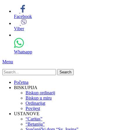
Facebook
Viber
Whatsapp
Menu
Search
for:
Primary
Skip
Početna
to
BISKUPIJA
Menu
content
Biskup ordinarij
Biskup u miru
Ordinarijat
Povijest
USTANOVE
“Caritas”
“Betanija”
Svećenički dom “Sv. Josipa”