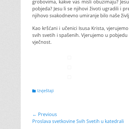
grobovima, kakve vas misli obuzimaju? Jesu l
pobjeda? Jesu li se njihovi životi ugradili i pr
njihovo svakodnevno umiranje bilo naše živl
Kao kršćani i učenici Isusa Krista, vjerujem
svih svetih i spašenih. Vjerujemo u pobjedu do
vječnost.
Categories
Izvještaji
Navigacija
← Previous
Previous
Proslava svetkovine Svih Svetih u katedrali
objava
post: