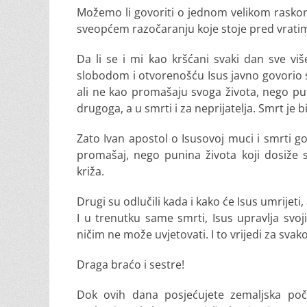
Možemo li govoriti o jednom velikom raskor
sveopćem razočaranju koje stoje pred vratima
Da li se i mi kao kršćani svaki dan sve v
slobodom i otvorenošću Isus javno govorio s
ali ne kao promašaju svoga života, nego pun
drugoga, a u smrti i za neprijatelja. Smrt je b
Zato Ivan apostol o Isusovoj muci i smrti go
promašaj, nego punina života koji dosiže s
križa.
Drugi su odlučili kada i kako će Isus umrijeti
I u trenutku same smrti, Isus upravlja svo
ničim ne može uvjetovati. I to vrijedi za svak
Draga braćo i sestre!
Dok ovih dana posjećujete zemaljska počiv