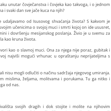
aku unutar čovječanstva i čovjeka kao takvoga, i o jednom
 i svaki dan sve jače kuca na njih?
iše udaljavamo od Isusovog shvaćanja života? S kakvom je
vojim učenicima o svojoj muci i smrti kojoj on ide ususret,
ini i dovršenju mesijanskog poslanja. Živio je u svemu za
ila kao kruna života.
vori kao o slavnoj muci. Ona za njega nije poraz, gubitak i
voj najviši mogući vrhunac u opraštanju neprijateljima s
, ali nisu mogli odlučiti o načinu sadržaja njegovog umiranja.
jim mislima, željama, molitvama i porukama. Tu ga nitko i
oga od nas.
ališta svojih dragih i dok stojite i molite na njihovim