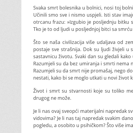
Svaka smrt bolesnika u bolnici, nosi toj boln
Učinili smo sve i nismo uspjeli. Isti stav ima
otrcanu frazu: »Izgubio je posljednju bitku
Tko je to od ljudi u posljednjoj bitci sa smrć
Što se naša civilizacija više udaljava od z
postaje sve strašnija. Dok su ljudi živjeli 
sastavnicu životu. Svaki dan su gledali kako u
Razumjeli su da bez umiranja i smrti nema n
Razumjeli su da smrt nije promašaj, nego dob
nestati, kako bi se moglo utkati u novi život k
Život i smrt su stvarnosti koje su toliko 
drugog ne može.
Je li nas ovaj sveopći materijalni napredak sv
vidovima? Je li nas taj napredak svakim danom
pogledu, a osobito u psihičkom? Što više ima