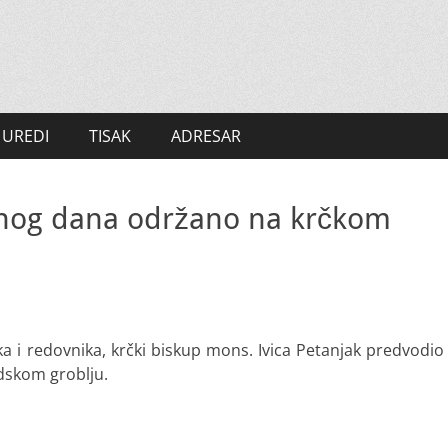
UREDI
TISAK
ADRESAR
ušnog dana održano na krčkom
a i redovnika, krčki biskup mons. Ivica Petanjak predvodio
dskom groblju.