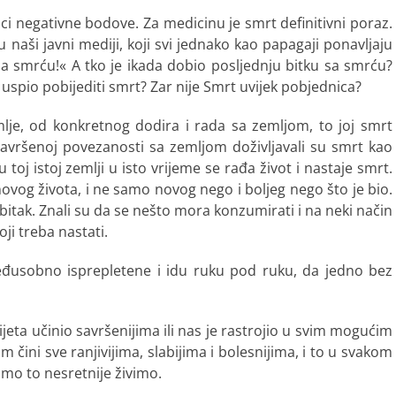
ici negativne bodove. Za medicinu je smrt definitivni poraz.
ju naši javni mediji, koji svi jednako kao papagaji ponavljaju
 sa smrću!« A tko je ikada dobio posljednju bitku sa smrću?
u uspio pobijediti smrt? Zar nije Smrt uvijek pobjednica?
emlje, od konkretnog dodira i rada sa zemljom, to joj smrt
u savršenoj povezanosti sa zemljom doživljavali su smrt kao
 toj istoj zemlji u isto vrijeme se rađa život i nastaje smrt.
ovog života, i ne samo novog nego i boljeg nego što je bio.
itak. Znali su da se nešto mora konzumirati i na neki način
oji treba nastati.
međusobno isprepletene i idu ruku pod ruku, da jedno bez
ijeta učinio savršenijima ili nas je rastrojio u svim mogućim
 čini sve ranjivijima, slabijima i bolesnijima, i to u svakom
mo to nesretnije živimo.