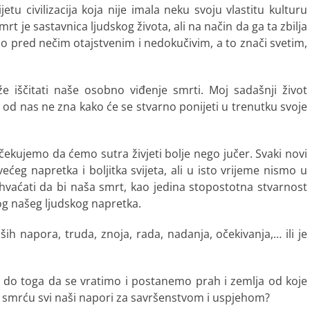
etu civilizacija koja nije imala neku svoju vlastitu kulturu
mrt je sastavnica ljudskog života, ali na način da ga ta zbilja
ao pred nečim otajstvenim i nedokučivim, a to znači svetim,
 iščitati naše osobno viđenje smrti. Moj sadašnji život
od nas ne zna kako će se stvarno ponijeti u trenutku svoje
kujemo da ćemo sutra živjeti bolje nego jučer. Svaki novi
eg napretka i boljitka svijeta, ali u isto vrijeme nismo u
hvaćati da bi naša smrt, kao jedina stopostotna stvarnost
tog našeg ljudskog napretka.
ših napora, truda, znoja, rada, nadanja, očekivanja,… ili je
i do toga da se vratimo i postanemo prah i zemlja od koje
 smrću svi naši napori za savršenstvom i uspjehom?