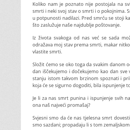
Koliko nam je poznato nije postojala na svij
smrti i neki svoj stav o smrti i o pokojnima. S
u potpunosti nadilazi. Pred smrću se stoji k
što zaslužuje naše najdublje poštovanje.
Iz života svakoga od nas već se sada može
odražava moj stav prema smrti, makar nitko 
vlastite smrti.
Složit ćemo se oko toga da svakim danom oče
dan iščekujemo i dočekujemo kao dan sve već
stanju istom takvom brzinom spoznati i pri
koja će se sigurno dogoditi, bila ispunjenje 
Je li za nas smrt punina i ispunjenje svih na
ona naš najveći promašaj?
Svjesni smo da će nas tjelesna smrt dovest
smo sazdani; propadaju li s tom zemaljskom