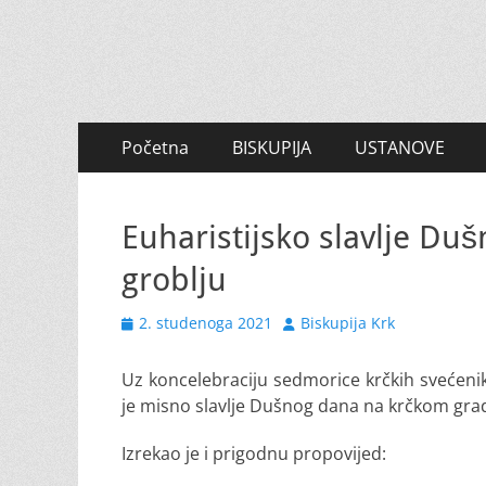
Primary
Skip
Početna
BISKUPIJA
USTANOVE
to
Menu
content
Euharistijsko slavlje D
groblju
Posted
Author
2. studenoga 2021
Biskupija Krk
on
Uz koncelebraciju sedmorice krčkih svećenik
je misno slavlje Dušnog dana na krčkom gra
Izrekao je i prigodnu propovijed: