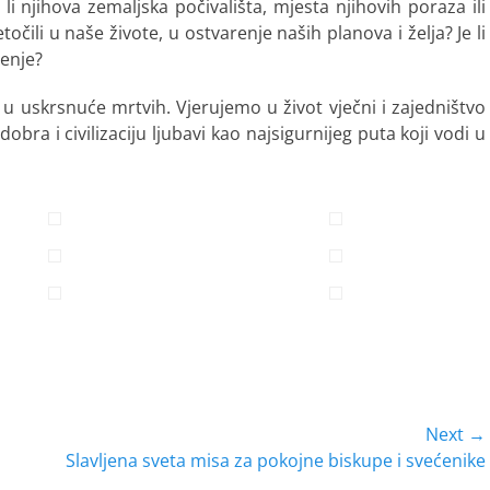
i njihova zemaljska počivališta, mjesta njihovih poraza ili
etočili u naše živote, u ostvarenje naših planova i želja? Je li
jenje?
o u uskrsnuće mrtvih. Vjerujemo u život vječni i zajedništvo
bra i civilizaciju ljubavi kao najsigurnijeg puta koji vodi u
Next →
Next
Slavljena sveta misa za pokojne biskupe i svećenike
post: