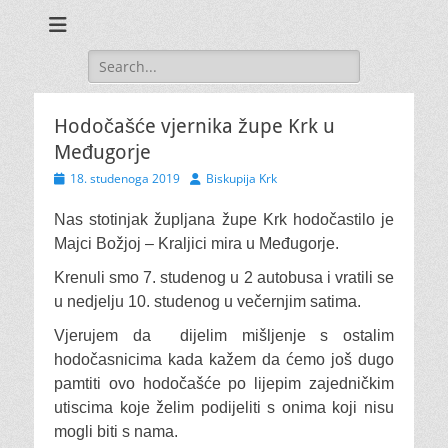
Search
for:
Hodočašće vjernika župe Krk u
Međugorje
Posted
Author
18. studenoga 2019
Biskupija Krk
on
Nas stotinjak župljana župe Krk hodočastilo je
Majci Božjoj – Kraljici mira u Međugorje.
Krenuli smo 7. studenog u 2 autobusa i vratili se
u nedjelju 10. studenog u večernjim satima.
Vjerujem da dijelim mišljenje s ostalim
hodočasnicima kada kažem da ćemo još dugo
pamtiti ovo hodočašće po lijepim zajedničkim
utiscima koje želim podijeliti s onima koji nisu
mogli biti s nama.