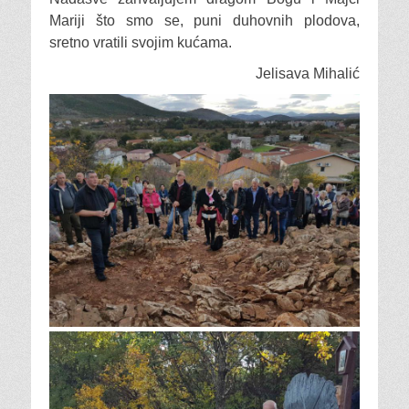
Mariji što smo se, puni duhovnih plodova,
sretno vratili svojim kućama.
Jelisava Mihalić