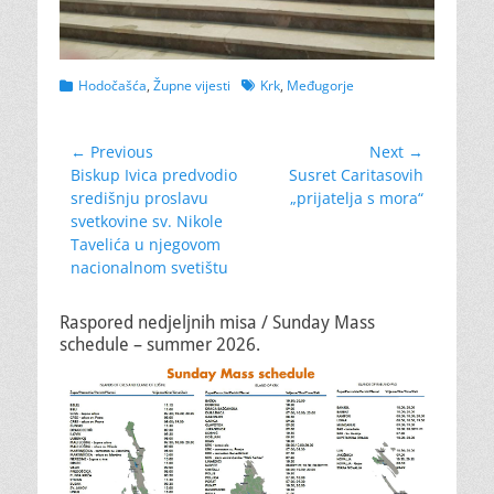
Categories
Tags
Hodočašća
,
Župne vijesti
Krk
,
Međugorje
Navigacija
← Previous
Next →
Previous
Next
Biskup Ivica predvodio
Susret Caritasovih
objava
post:
post:
središnju proslavu
„prijatelja s mora“
svetkovine sv. Nikole
Tavelića u njegovom
nacionalnom svetištu
Raspored nedjeljnih misa / Sunday Mass
schedule – summer 2026.