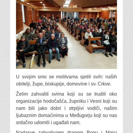
U svojim smo se molitvama sjetili svih: naših
obitelji, župe, biskupije, domovine i sv. Crkve.
Želim zahvaliti svima koji su se trudili oko
organizacije hodočašća, župniku i Vesni koji su
nam bili jako dobri i strpljivi vodiči, našim
ljubaznim domaćinima u Međugorju koji su nas
srdačno udomili i ugađali nam.
Nadasve zahvaljujem dragom Bogu i Majci