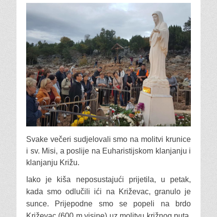
Svake večeri sudjelovali smo na molitvi krunice
i sv. Misi, a poslije na Euharistijskom klanjanju i
klanjanju Križu.
Iako je kiša neposustajući prijetila, u petak,
kada smo odlučili ići na Križevac, granulo je
sunce. Prijepodne smo se popeli na brdo
Križevac (600 m visine) uz molitvu križnog puta.