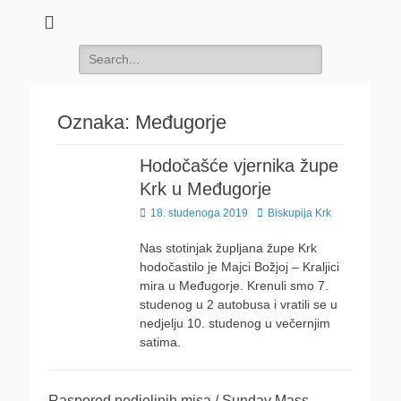
Search
for:
Oznaka:
Međugorje
Hodočašće vjernika župe
Krk u Međugorje
Posted
Author
18. studenoga 2019
Biskupija Krk
on
Nas stotinjak župljana župe Krk
hodočastilo je Majci Božjoj – Kraljici
mira u Međugorje. Krenuli smo 7.
studenog u 2 autobusa i vratili se u
nedjelju 10. studenog u večernjim
satima.
Raspored nedjeljnih misa / Sunday Mass